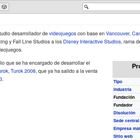
🎲
🔍
tudio desarrollador de
videojuegos
con base en
Vancouver
,
Ca
ng y Fall Line Studios a los
Disney Interactive Studios
, rama 
deojuegos.
o que se ha encargado de desarrollar el
Pr
urok
,
Turok 2008
, que ya ha salido a la venta
3
.
Tipo
Industria
Fundación
Fundador
Disolución
Sede central
Empresa mat
Sitio web