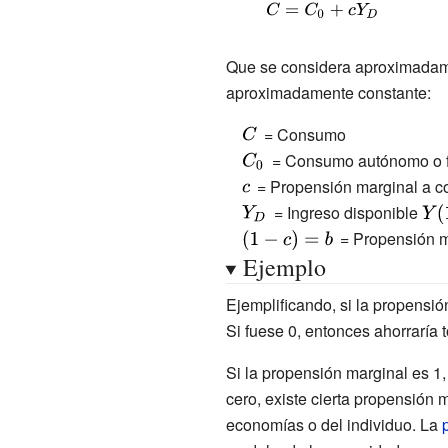
{\displaystyle
C=C_{0}+cY_{D}\,}
Que se considera aproximadame
aproximadamente constante:
{\displaystyle
= Consumo
C\,}
{\displaystyle
= Consumo autónomo o fi
C_{0}\,}
{\displaystyle
= Propensión marginal a c
c\,}
{\displaystyle
= Ingreso disponible
{\d
Y_{D}\,}
Y(1-
{\displaystyle
= Propensión ma
Ejemplo
(1-c)=b\,}
Ejemplificando, si la propensió
Si fuese 0, entonces ahorraría 
Si la propensión marginal es 1,
cero, existe cierta propensión 
economías o del individuo. La