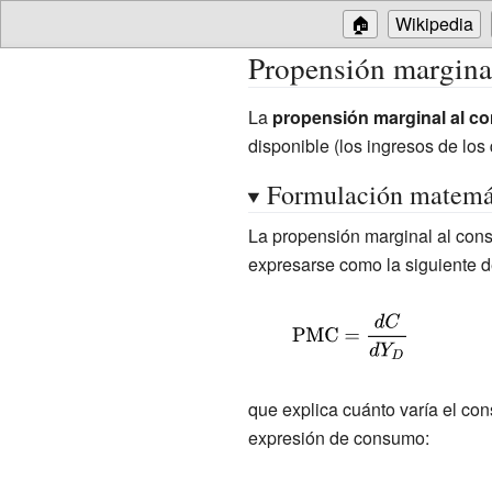
🏠
Wikipedia
Propensión margina
La
propensión marginal al 
disponible (los ingresos de lo
Formulación matemá
La propensión marginal al con
expresarse como la siguiente d
{\displaystyle
{\mbox{PMC}}=
{\frac {dC}
que explica cuánto varía el co
{dY_{D}}}}
expresión de consumo: