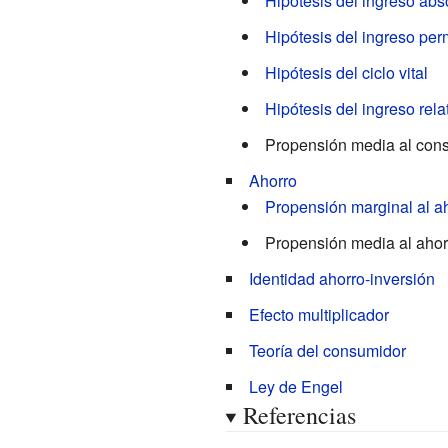
Hipótesis del ingreso abs
{dY_{D}}}=
{\mbox{PMC}}\geq
Hipótesis del ingreso pe
0}
Hipótesis del ciclo vital
Hipótesis del ingreso rela
Propensión media al co
Ahorro
Propensión marginal al a
Propensión media al ahor
Identidad ahorro-inversión
Efecto multiplicador
Teoría del consumidor
Ley de Engel
Referencias