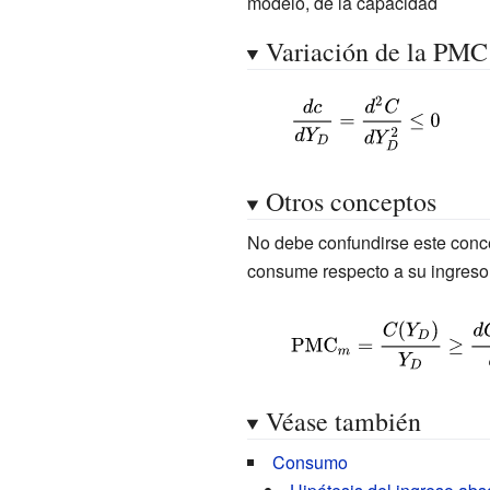
modelo, de la capacidad
Variación de la PMC
{\displaystyle {\frac
{dc}{dY_{D}}}=
{\frac {d^{2}C}
Otros conceptos
{dY_{D}^{2}}}\leq
0}
No debe confundirse este con
consume respecto a su ingreso
{\displaystyle
{\mbox{PMC}}_{m}=
{\frac {C(Y_{D})}
Véase también
{Y_{D}}}\geq {\frac
{dC(Y_{D})}
Consumo