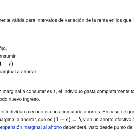
nte válida para intervalos de variación de la renta en los qu
jo.
onsumir
isplaystyle
t)}
rginal a ahorrar.
n marginal a consumir es 1, el individuo gasta completamente t
todo nuevo ingreso.
 el individuo o economía no acumularía ahorros. En caso de que 
marginal a ahorrar, que es
{\displaystyle
, y en un ahorro efectivo
(1-c)=b}
propensión marginal al ahorro
dependerá, visto desde punto de 