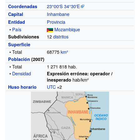
23°00′S
34°30′E
Coordenadas
Inhambane
Capital
Provincia
Entidad
•
País
Mozambique
12
distritos
Subdivisiones
Superficie
• Total
68775
km²
Población
(2007)
• Total
1 271 818
hab.
•
Densidad
Expresión errónea: operador /
hab/km²
inesperado
UTC
+2
Huso horario