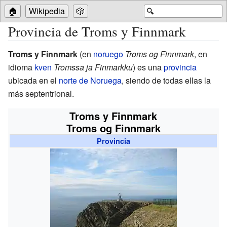
🏠
Wikipedia
🎲
🔍
Provincia de Troms y Finnmark
Troms y Finnmark
(en
noruego
Troms og Finnmark
, en
idioma
kven
Tromssa ja Finmarkku
) es una
provincia
ubicada en el
norte de Noruega
, siendo de todas ellas la
más septentrional.
Troms y Finnmark
Troms og Finnmark
Provincia