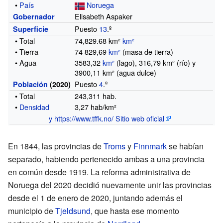
•
País
Noruega
Elisabeth Aspaker
Gobernador
Puesto
13
.º
Superficie
• Total
74,829.68 km²
km²
• Tierra
74 829,69
km²
(masa de tierra)
• Agua
3583,32
km²
(lago)
, 316,79
km²
(río)
y
3900,11
km²
(agua dulce)
Puesto
4
.º
Población
(2020)
• Total
243,311
hab.
•
Densidad
3,27 hab/km²
y https://www.tffk.no/ Sitio web oficial
En 1844, las provincias de
Troms
y
Finnmark
se habían
separado, habiendo pertenecido ambas a una provincia
en común desde 1919. La reforma administrativa de
Noruega del 2020 decidió nuevamente unir las provincias
desde el 1 de enero de 2020, juntando además el
municipio de
Tjeldsund
, que hasta ese momento