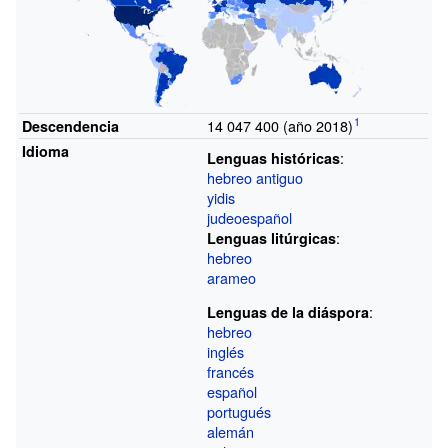
1
14
047
400 (año 2018)
Descendencia
Idioma
:
Lenguas históricas
hebreo antiguo
yidis
judeoespañol
:
Lenguas litúrgicas
hebreo
arameo
:
Lenguas de la diáspora
hebreo
inglés
francés
español
portugués
alemán