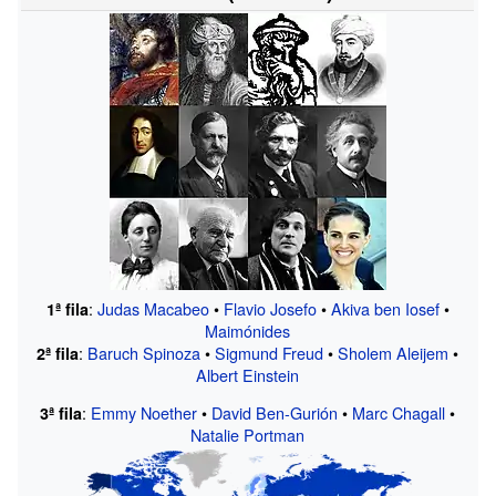
:
Judas Macabeo
•
Flavio Josefo
•
Akiva ben Iosef
•
1ª fila
Maimónides
:
Baruch Spinoza
•
Sigmund Freud
•
Sholem Aleijem
•
2ª fila
Albert Einstein
:
Emmy Noether
•
David Ben-Gurión
•
Marc Chagall
•
3ª fila
Natalie Portman