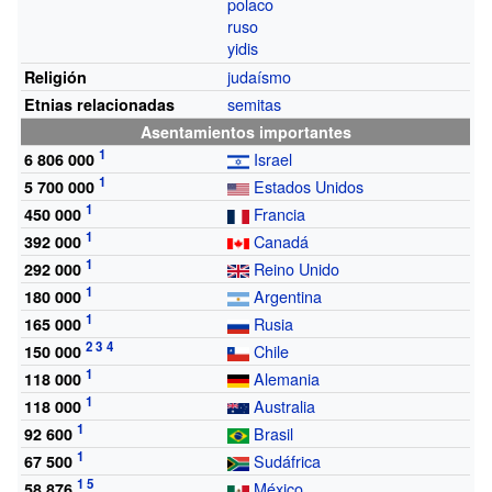
polaco
ruso
yidis
judaísmo
Religión
semitas
Etnias relacionadas
Asentamientos importantes
Israel
6
806
000
Estados Unidos
5
700
000
Francia
450
000
Canadá
392
000
Reino Unido
292
000
Argentina
180
000
Rusia
165
000
Chile
150
000
Alemania
118
000
Australia
118
000
Brasil
92
600
Sudáfrica
67
500
México
58
876