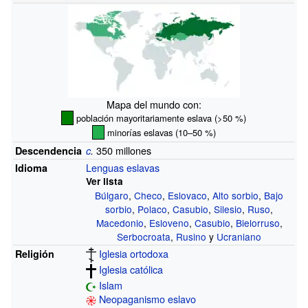
Mapa del mundo con:
población mayoritariamente eslava (>50
%)
minorías eslavas (10–50
%)
350 millones
Descendencia
c
.
Lenguas eslavas
Idioma
Ver lista
Búlgaro
,
Checo
,
Eslovaco
,
Alto sorbio
,
Bajo
sorbio
,
Polaco
,
Casubio
,
Silesio
,
Ruso
,
Macedonio
,
Esloveno
,
Casubio
,
Bielorruso
,
Serbocroata
,
Rusino
y
Ucraniano
Iglesia ortodoxa
Religión
Iglesia católica
Islam
Neopaganismo eslavo