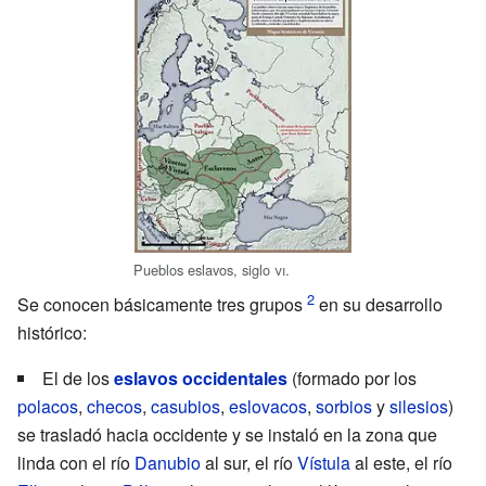
Pueblos eslavos,
siglo
vi
.
Se conocen básicamente tres grupos
en su desarrollo
histórico:
El de los
eslavos occidentales
(formado por los
polacos
,
checos
,
casubios
,
eslovacos
,
sorbios
y
silesios
)
se trasladó hacia occidente y se instaló en la zona que
linda con el río
Danubio
al sur, el río
Vístula
al este, el río