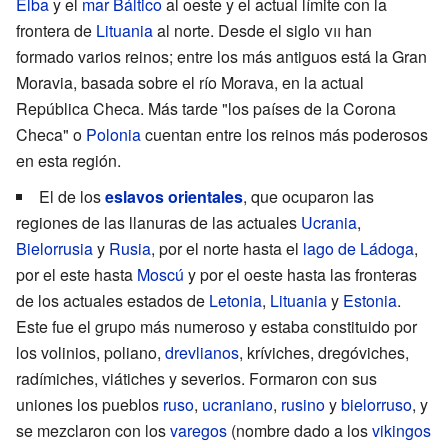
Elba
y el
mar Báltico
al oeste y el actual límite con la
frontera de
Lituania
al norte. Desde el
siglo
vii
han
formado varios reinos; entre los más antiguos está la Gran
Moravia, basada sobre el río Morava, en la actual
República Checa. Más tarde "los países de la Corona
Checa" o
Polonia
cuentan entre los reinos más poderosos
en esta región.
El de los
eslavos orientales
, que ocuparon las
regiones de las llanuras de las actuales
Ucrania
,
Bielorrusia
y
Rusia
, por el norte hasta el
lago de Ládoga
,
por el este hasta
Moscú
y por el oeste hasta las fronteras
de los actuales estados de
Letonia
,
Lituania
y
Estonia
.
Este fue el grupo más numeroso y estaba constituido por
los
volinios
,
poliano
,
drevlianos
, kríviches,
dregóviches
,
radímiches
,
viátiches
y
severios
. Formaron con sus
uniones los pueblos
ruso
,
ucraniano
,
rusino
y
bielorruso
, y
se mezclaron con los
varegos
(nombre dado a los
vikingos