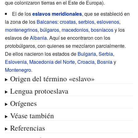
que colonizaron tierras en el Este de Europa).
El de los
eslavos meridionales
, que se estableció en
la zona de los
Balcanes
:
croatas
,
serbios
,
eslovenos
,
montenegrinos
,
búlgaros
,
macedonios
,
bosníacos
y los
eslavos de
Albania
. Aquí se encontraron con los
protobúlgaros, con quienes se mezclaron parcialmente.
De ellos nacieron los estados de
Bulgaria
,
Serbia
,
Eslovenia
,
Macedonia del Norte
,
Croacia
,
Bosnia
y
Montenegro
.
Origen del término «eslavo»
Lengua protoeslava
Orígenes
Véase también
Referencias