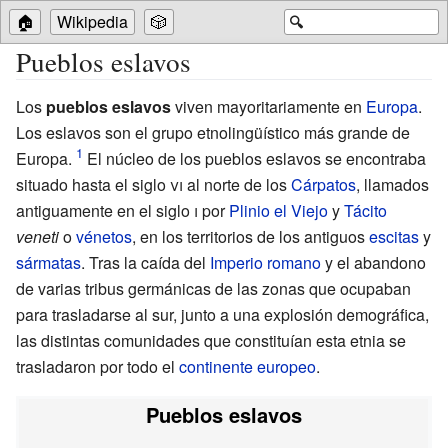
🏠
Wikipedia
🎲
🔍
Pueblos eslavos
Los
pueblos eslavos
viven mayoritariamente en
Europa
.
Los eslavos son el grupo etnolingüístico más grande de
Europa.
El núcleo de los pueblos eslavos se encontraba
situado hasta el
siglo
vi
al norte de los
Cárpatos
, llamados
antiguamente en el
siglo
i
por
Plinio el Viejo
y
Tácito
veneti
o
vénetos
, en los territorios de los antiguos
escitas
y
sármatas
. Tras la caída del
Imperio romano
y el abandono
de varias tribus germánicas de las zonas que ocupaban
para trasladarse al sur, junto a una explosión demográfica,
las distintas comunidades que constituían esta etnia se
trasladaron por todo el
continente europeo
.
Pueblos eslavos