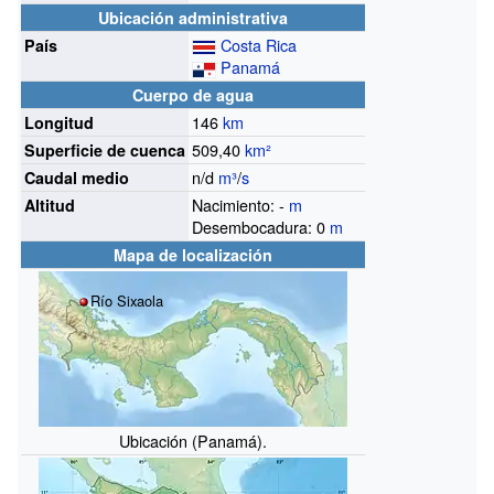
Ubicación administrativa
Costa Rica
País
Panamá
Cuerpo de agua
146
km
Longitud
509,40
km²
Superficie de cuenca
n/d
m³
/
s
Caudal medio
Nacimiento: -
m
Altitud
Desembocadura: 0
m
Mapa de localización
Río Sixaola
Ubicación (Panamá).