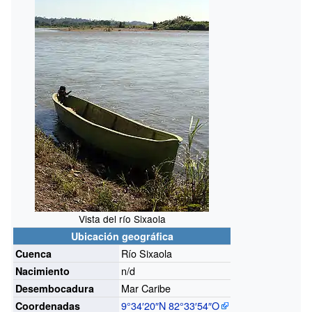
Vista del río Sixaola
Ubicación geográfica
Río Sixaola
Cuenca
n/d
Nacimiento
Mar Caribe
Desembocadura
9°34′20″N
82°33′54″O
Coordenadas