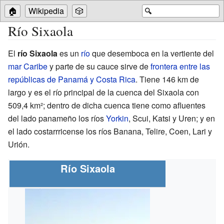
🏠
Wikipedia
🎲
🔍
Río Sixaola
El
río Sixaola
es un
río
que desemboca en la vertiente del
mar Caribe
y parte de su cauce sirve de
frontera entre las
repúblicas de Panamá y Costa Rica
. Tiene 146 km de
largo y es el río principal de la cuenca del Sixaola con
509,4 km²; dentro de dicha cuenca tiene como afluentes
del lado panameño los ríos
Yorkin
, Scui, Katsi y Uren; y en
el lado costarrricense los ríos Banana, Telire, Coen, Lari y
Urión.
Río Sixaola