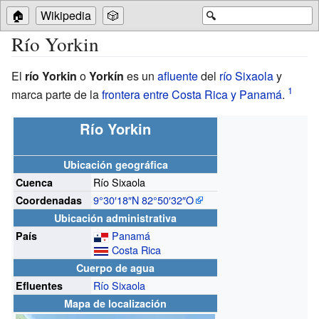
🏠
Wikipedia
🎲
🔍
Río Yorkin
El
río Yorkin
o
Yorkín
es un
afluente
del
río Sixaola
y
marca parte de la
frontera entre Costa Rica y Panamá
.
Río Yorkin
Ubicación geográfica
Río Sixaola
Cuenca
9°30′18″N
82°50′32″O
Coordenadas
Ubicación administrativa
Panamá
País
Costa Rica
Cuerpo de agua
Río Sixaola
Efluentes
Mapa de localización