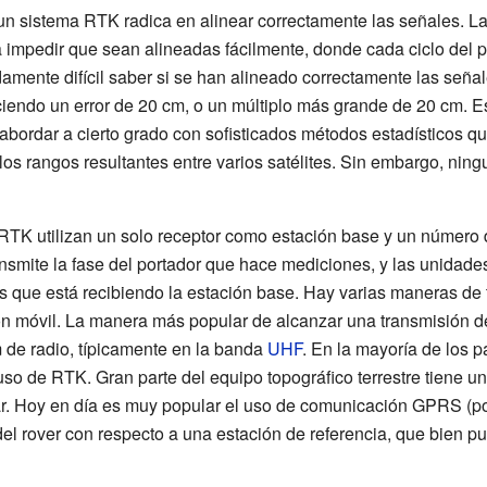
 un sistema RTK radica en alinear correctamente las señales. 
impedir que sean alineadas fácilmente, donde cada ciclo del po
ente difícil saber si se han alineado correctamente las señales
ciendo un error de 20 cm, o un múltiplo más grande de 20 cm.
bordar a cierto grado con sofisticados métodos estadísticos 
os rangos resultantes entre varios satélites. Sin embargo, ni
e RTK utilizan un solo receptor como estación base y un númer
ansmite la fase del portador que hace mediciones, y las unidad
s que está recibiendo la estación base. Hay varias maneras de t
ión móvil. La manera más popular de alcanzar una transmisión d
m de radio, típicamente en la banda
UHF
. En la mayoría de los p
uso de RTK. Gran parte del equipo topográfico terrestre tien
. Hoy en día es muy popular el uso de comunicación GPRS (por 
n del rover con respecto a una estación de referencia, que bien