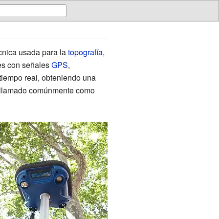
écnica usada para la
topografía
,
es con señales
GPS
,
 tiempo real, obteniendo una
 es llamado comúnmente como