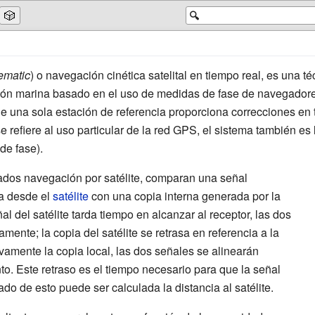
🎲
🔍
ematic
) o navegación cinética satelital en tiempo real, es una t
ión marina basado en el uso de medidas de fase de navegador
e una sola estación de referencia proporciona correcciones en
e refiere al uso particular de la red GPS, el sistema también
de fase).
ados navegación por satélite, comparan una señal
a desde el
satélite
con una copia interna generada por la
l del satélite tarda tiempo en alcanzar al receptor, las dos
mente; la copia del satélite se retrasa en referencia a la
ivamente la copia local, las dos señales se alinearán
. Este retraso es el tiempo necesario para que la señal
tado de esto puede ser calculada la distancia al satélite.