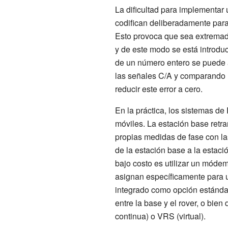
La dificultad para implementar
codifican deliberadamente para 
Esto provoca que sea extremadam
y de este modo se está introdu
de un número entero se puede a
las señales C/A y comparando l
reducir este error a cero.
En la práctica, los sistemas d
móviles. La estación base retr
propias medidas de fase con la
de la estación base a la estac
bajo costo es utilizar un móde
asignan específicamente para 
integrado como opción estándar
entre la base y el rover, o bie
continua) o VRS (virtual).