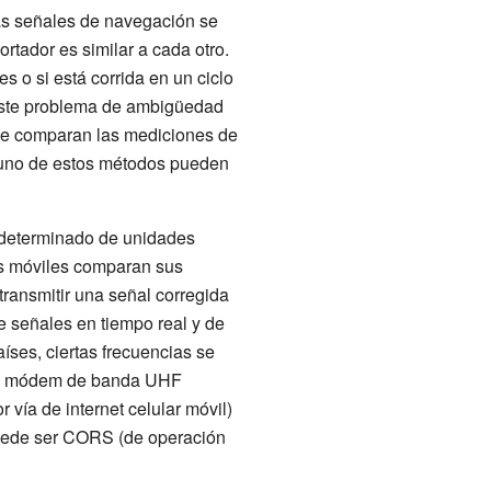
Las señales de navegación se
rtador es similar a cada otro.
 o si está corrida en un ciclo
 Este problema de ambigüedad
que comparan las mediciones de
nguno de estos métodos pueden
o determinado de unidades
es móviles comparan sus
ransmitir una señal corregida
e señales en tiempo real y de
aíses, ciertas frecuencias se
e un módem de banda UHF
vía de internet celular móvil)
 puede ser CORS (de operación