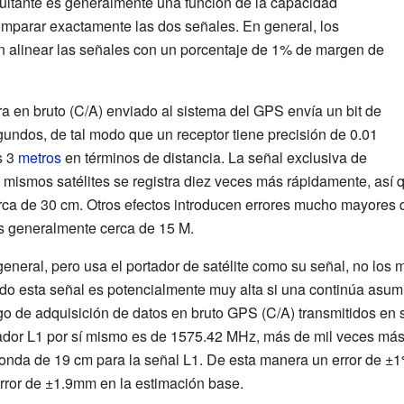
sultante es generalmente una función de la capacidad
comparar exactamente las dos señales. En general, los
n alinear las señales con un porcentaje de 1% de margen de
ra en bruto (C/A) enviado al sistema del GPS envía un bit de
undos, de tal modo que un receptor tiene precisión de 0.01
s 3
metros
en términos de distancia. La señal exclusiva de
s mismos satélites se registra diez veces más rápidamente, así q
erca de 30 cm. Otros efectos introducen errores mucho mayores q
es generalmente cerca de 15 M.
neral, pero usa el portador de satélite como su señal, no los 
do esta señal es potencialmente muy alta si una continúa asum
digo de adquisición de datos en bruto GPS (C/A) transmitidos en
ador L1 por sí mismo es de 1575.42 MHz, más de mil veces más 
onda de 19 cm para la señal L1. De esta manera un error de ±1
rror de ±1.9mm en la estimación base.