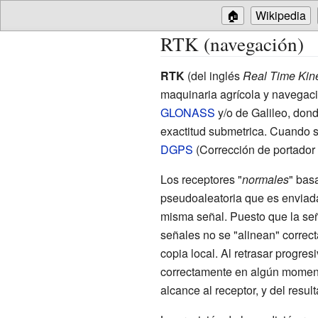
🏠
Wikipedia
RTK (navegación)
RTK
(del inglés
Real Time Kin
maquinaria agrícola y navegac
GLONASS
y/o de Galileo, dond
exactitud submetrica. Cuando s
DGPS
(Corrección de portador 
Los receptores "
normales
" bas
pseudoaleatoria que es enviad
misma señal. Puesto que la seña
señales no se "alinean" correcta
copia local. Al retrasar progres
correctamente en algún momento
alcance al receptor, y del resul