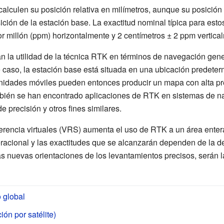
calculen su posición relativa en milímetros, aunque su posició
ición de la estación base. La exactitud nominal típica para est
or millón (ppm) horizontalmente y 2 centímetros ± 2 ppm vertica
n la utilidad de la técnica RTK en términos de navegación gene
e caso, la estación base está situada en una ubicación predeter
idades móviles pueden entonces producir un mapa con alta pre
mbién se han encontrado aplicaciones de RTK en sistemas de na
e precisión y otros fines similares.
erencia virtuales (VRS) aumenta el uso de RTK a un área enter
peracional y las exactitudes que se alcanzarán dependen de la 
las nuevas orientaciones de los levantamientos precisos, serán
 global
ón por satélite)