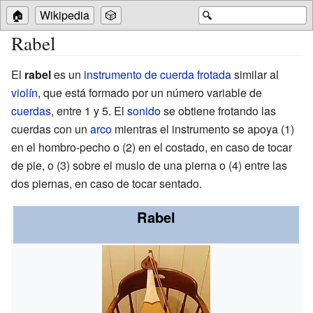
🏠
Wikipedia
🎲
🔍
Rabel
El
rabel
es un
instrumento de cuerda frotada
similar al
violín
, que está formado por un número variable de
cuerdas
, entre 1 y 5. El
sonido
se obtiene frotando las
cuerdas con un
arco
mientras el instrumento se apoya (1)
en el hombro-pecho o (2) en el costado, en caso de tocar
de pie, o (3) sobre el muslo de una pierna o (4) entre las
dos piernas, en caso de tocar sentado.
Rabel