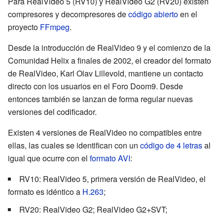
Para RealVideo 5 (
RV10
) y RealVideo G2 (
RV20
) existen
compresores y decompresores de
código abierto
en el
proyecto
FFmpeg
.
Desde la introducción de RealVideo 9 y el comienzo de la
Comunidad Helix a finales de 2002, el creador del formato
de RealVideo, Karl Olav Lillevold, mantiene un contacto
directo con los usuarios en el Foro Doom9. Desde
entonces también se lanzan de forma regular nuevas
versiones del codificador.
Existen 4 versiones de RealVideo no compatibles entre
ellas, las cuales se identifican con un
código de 4 letras
al
igual que ocurre con el
formato AVI
:
RV10
: RealVideo 5, primera versión de RealVideo, el
formato es idéntico a
H.263
;
RV20
: RealVideo G2; RealVideo G2+SVT;