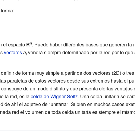
le
 forma:
}
n
n el espacio
R
. Puede haber diferentes bases que generen la 
os
vectores
a
vendrá siempre determinado por la red por lo que
i
efinir de forma muy simple a partir de dos vectores (2D) o tres
 las paralelas de estos vectores desde sus extremos hasta el pu
e construye de un modo distinto y que presenta ciertas ventajas e
e la red, es la
celda de Wigner-Seitz
. Una celda unitaria se car
d de ahí el adjetivo de "unitaria". Si bien en muchos casos exis
inada red el volumen de toda celda unitaria es siempre el mism