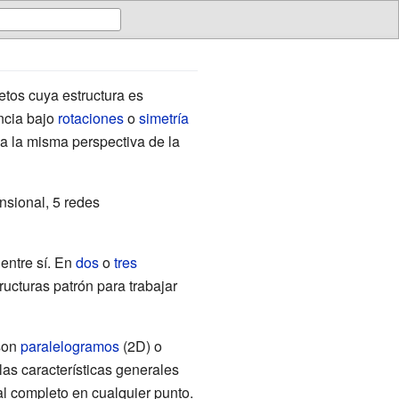
etos cuya estructura es
ncia bajo
rotaciones
o
simetría
a la misma perspectiva de la
nsional, 5 redes
entre sí. En
dos
o
tres
ructuras patrón para trabajar
 son
paralelogramos
(2D) o
las características generales
al completo en cualquier punto.