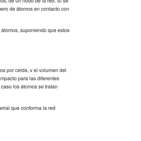
os, de un nodo de la red. Si se
mero de átomos en contacto con
os átomos, suponiendo que estos
s por celda, v el volumen del
mpacto para las diferentes
 caso los átomos se tratan
terial que conforma la red