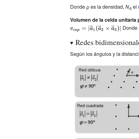
{n\cdot m}
Donde
ρ
es la densidad,
N
el
A
{N_{A}\cdot
Volumen de la celda unitaria p
V_{c}}}}
Donde
Redes bidimensional
Según los ángulos y la distanci