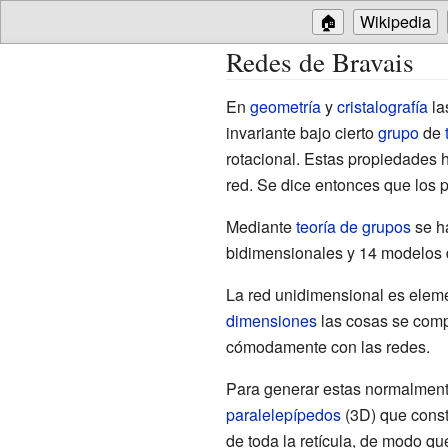
🏠
Wikipedia
Redes de Bravais
En
geometría
y
cristalografía
la
invariante bajo cierto
grupo
de
rotacional. Estas propiedades 
red. Se dice entonces que los 
Mediante
teoría de grupos
se ha
bidimensionales y 14 modelos d
La red unidimensional es eleme
dimensiones
las cosas se compl
cómodamente con las redes.
Para generar estas normalment
paralelepípedos
(3D) que consti
de toda la retícula, de modo qu