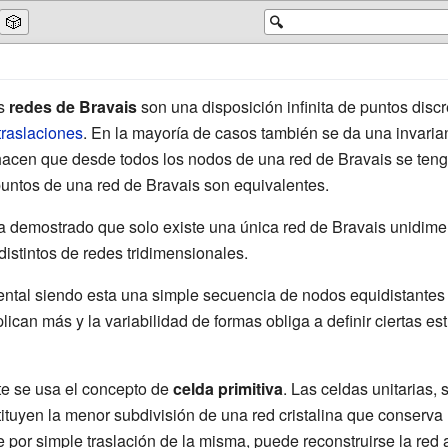
🎲
🔍
s
redes de Bravais
son una disposición infinita de puntos discr
traslaciones
. En la mayoría de casos también se da una invaria
hacen que desde todos los nodos de una red de Bravais se teng
puntos de una red de Bravais son equivalentes.
 demostrado que solo existe una única red de Bravais unidime
istintos de redes tridimensionales.
ntal siendo esta una simple secuencia de nodos equidistantes 
ican más y la variabilidad de formas obliga a definir ciertas est
e se usa el concepto de
celda primitiva
. Las celdas unitarias,
tuyen la menor subdivisión de una red cristalina que conserva 
e por simple traslación de la misma, puede reconstruirse la red 