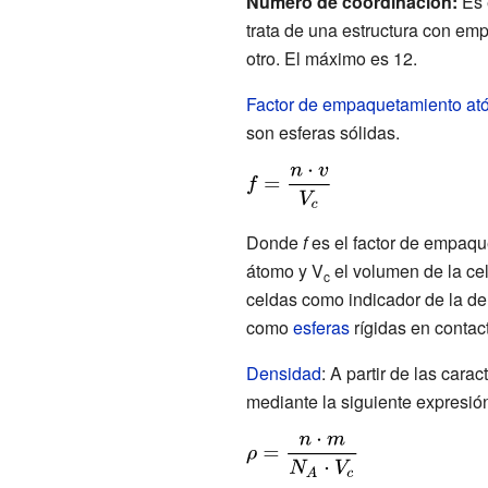
Número de coordinación:
Es 
trata de una estructura con e
otro. El máximo es 12.
Factor de empaquetamiento at
son esferas sólidas.
{\displaystyle
f={\frac
{n\cdot v}
Donde
f
es el factor de empaq
{V_{c}}}}
átomo y V
el volumen de la ce
c
celdas como indicador de la de
como
esferas
rígidas en contac
Densidad
: A partir de las cara
mediante la siguiente expresió
{\displaystyle
\rho ={\frac