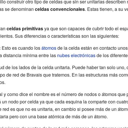
o construir otro tipo de celdas que sin ser unitarias describen m
ldas se denominan
celdas convencionales
. Estas tienen, a su 
ran
celdas primitivas
ya que son capaces de cubrir todo el esp
ntos. Sus diferencias o características son las siguientes:
:
Esto es cuando los
átomos
de la celda están en contacto unos
 distancia mínima entre las
nubes electrónicas
de los diferent
ud de los lados de la celda unitaria. Puede haber tan solo uno,
ipo de red de Bravais que tratemos. En las estructuras más com
os.
l y como dice el nombre es el número de nodos o átomos que 
á un nodo por celda ya que cada esquina la comparte con cuatr
red es que no es unitaria, en cambio si posee más de un átom
taria pero con una base atómica de más de un átomo.