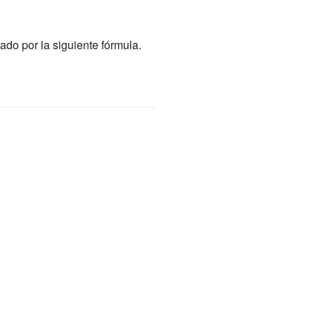
do por la siguiente fórmula.
{\displaystyle
v_{cup}=|
{\vec {a}}_{1}
({\vec
{a}}_{2}\times
{\vec
{a}}_{3})|}