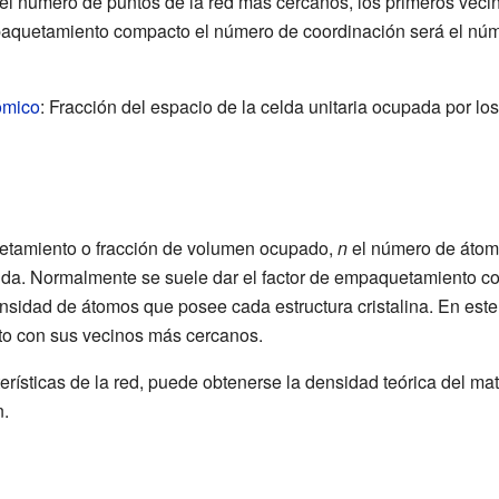
el número de puntos de la red más cercanos, los primeros vecin
mpaquetamiento compacto el número de coordinación será el nú
ómico
: Fracción del espacio de la celda unitaria ocupada por l
uetamiento o fracción de volumen ocupado,
n
el número de átomo
lda. Normalmente se suele dar el factor de empaquetamiento co
nsidad de átomos que posee cada estructura cristalina. En este
to con sus vecinos más cercanos.
cterísticas de la red, puede obtenerse la densidad teórica del ma
n.