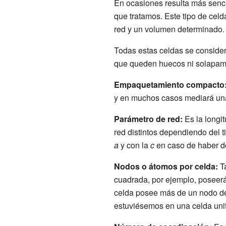
En ocasiones resulta más sencill
que tratamos. Este tipo de ce
red y un volumen determinado.
Todas estas celdas se conside
que queden huecos ni solapamie
Empaquetamiento compacto
y en muchos casos mediará una
Parámetro de red:
Es la longit
red distintos dependiendo del t
a
y con la
c
en caso de haber d
Nodos o átomos por celda:
Ta
cuadrada, por ejemplo, poseer
celda posee más de un nodo de 
estuviésemos en una celda uni