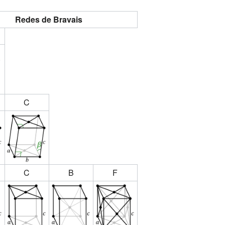
Redes de Bravais
C
C
B
F