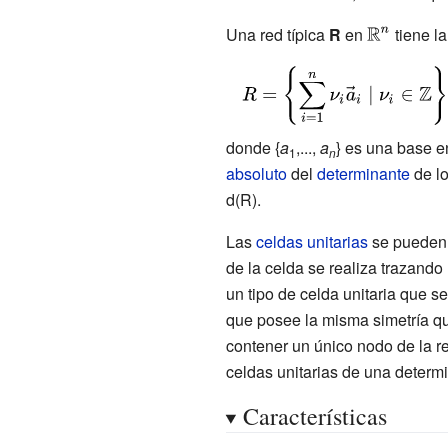
Una red típica
R
en
{\displaysty
tiene la
\mathbb {R
{\displaystyle
^{n}}
R=\left\{\sum
_{i=1}^{n}\nu
donde {
a
,...,
a
} es una base e
_{i}{\vec
1
n
absoluto
del
determinante
de l
{a}}_{i}\;|\;\nu
d(R).
_{i}\in
\mathbb {Z}
Las
celdas unitarias
se pueden d
\right\}}
de la celda se realiza trazando
un tipo de celda unitaria que s
que posee la misma simetría qu
contener un único nodo de la re
celdas unitarias de una determ
Características