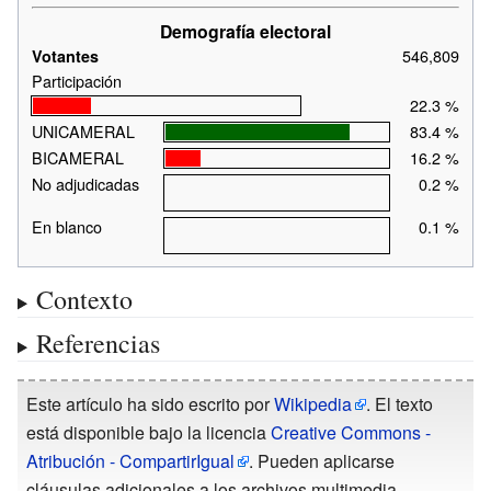
Demografía electoral
546,809
Votantes
Participación
22.3
%
UNICAMERAL
83.4
%
BICAMERAL
16.2
%
No adjudicadas
0.2
%
En blanco
0.1
%
Contexto
Referencias
Este artículo ha sido escrito por
Wikipedia
. El texto
está disponible bajo la licencia
Creative Commons -
Atribución - CompartirIgual
. Pueden aplicarse
cláusulas adicionales a los archivos multimedia.