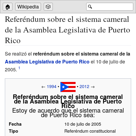
🏠
Wikipedia
🎲
🔍
Referéndum sobre el sistema cameral
de la Asamblea Legislativa de Puerto
Rico
Se realizó el
referéndum sobre el sistema cameral de la
Asamblea Legislativa de Puerto Rico
el 10 de julio de
2005.
←
1994
•
•
2012
→
Referéndum sobre el sistema cameral
de la Asamblea Legislativa de Puerto
Rico
Estoy de acuerdo que el sistema cameral
de Puerto Rico sea:
10 de julio de 2005
Fecha
Referéndum constitucional
Tipo