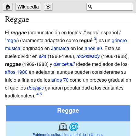
🏠
Wikipedia
🎲
🔍
Reggae
El
reggae
(
pronunciación en inglés:
/ˈɹɛɡeɪ/
,
español
/
ˈreɡe/
) (raramente adaptado como
regué
) es un
género
musical
originado en
Jamaica
en los
años 60
. Este se
suele dividir en
ska
(1960-1966),
rocksteady
(1966-1968),
reggae
(1969-1983) y
dancehall
(desde mediados de los
años 1980
en adelante, aunque pueden considerarse su
inicio a finales de los
años 70
como un proceso gradual en
el que los
deejays
ganaron popularidad a los cantantes
tradicionales).
Reggae
Patrimonio cultural inmaterial de la Unesco