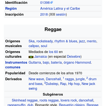
01398
Identificación
América Latina y el Caribe
Región
2018
(XIII
sesión
)
Inscripción
Reggae
Ska
,
rocksteady
,
rhythm & blues
,
jazz
,
mento
,
Orígenes
calipso
,
soul
musicales
Mediados de
los 60
en
Orígenes
Jamaica
(en especial
Deixebre
)
culturales
Guitarra
,
bajo
,
batería
,
órgano Hammond
.
Instrumentos
comunes
Desde comienzos de los años 1970
Popularidad
New wave
,
Dancehall
,
ragga
,
jungle
,
drum
Derivados
and bass
,
Dubstep
,
Rap
,
Hip hop
,
New jack
swing
Subgéneros
Skinhead reggae
,
roots reggae
,
lovers rock
,
dancehall
,
raggamuffin
,
dub
,
Romantic style
,
Reguetón clásico
,
Reggae