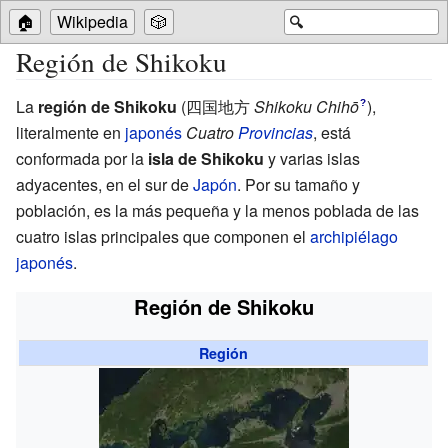
🏠
Wikipedia
🎲
🔍
Región de Shikoku
La
región de Shikoku
(
四国地方
Shikoku Chihō
)
,
?
literalmente en
japonés
Cuatro
Provincias
, está
conformada por la
isla de Shikoku
y varias islas
adyacentes, en el sur de
Japón
. Por su tamaño y
población, es la más pequeña y la menos poblada de las
cuatro islas principales que componen el
archipiélago
japonés
.
Región de Shikoku
Región