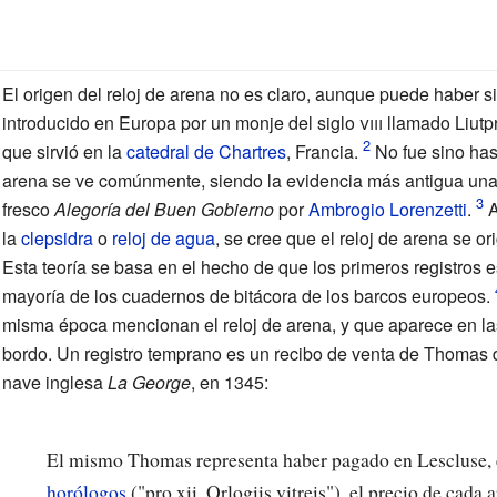
El origen del reloj de arena no es claro, aunque puede haber s
introducido en Europa por un monje del
siglo
viii
llamado Liutp
que sirvió en la
catedral de Chartres
, Francia.
No fue sino has
arena se ve comúnmente, siendo la evidencia más antigua una
fresco
Alegoría del Buen Gobierno
por
Ambrogio Lorenzetti
.
A
la
clepsidra
o
reloj de agua
, se cree que el reloj de arena se o
Esta teoría se basa en el hecho de que los primeros registros e
mayoría de los cuadernos de bitácora de los barcos europeos.
misma época mencionan el reloj de arena, y que aparece en las
bordo. Un registro temprano es un recibo de venta de Thomas d
nave inglesa
La George
, en 1345:
El mismo Thomas representa haber pagado en Lescluse, e
horólogos
("pro xii. Orlogiis vitreis"), el precio de cada a