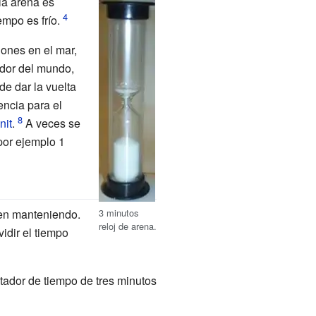
 la arena es
empo es frío.
iones en el mar,
dor del mundo,
e dar la vuelta
encia para el
nit
.
A veces se
por ejemplo 1
3 minutos
uen manteniendo.
reloj de arena.
vidir el tiempo
ntador de tiempo de tres minutos