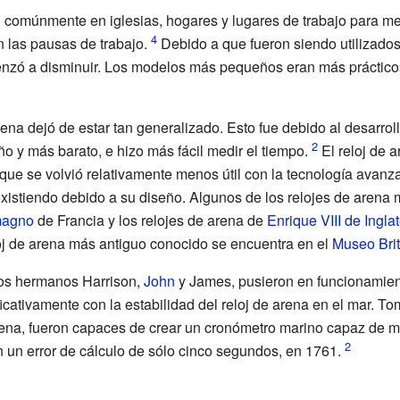
 comúnmente en iglesias, hogares y lugares de trabajo para m
n las pausas de trabajo.
Debido a que fueron siendo utilizados
enzó a disminuir. Los modelos más pequeños eran más práctico
ena dejó de estar tan generalizado. Esto fue debido al desarrol
o y más barato, e hizo más fácil medir el tiempo.
El reloj de 
ue se volvió relativamente menos útil con la tecnología avanz
existiendo debido a su diseño. Algunos de los relojes de arena 
magno
de Francia y los relojes de arena de
Enrique VIII de Inglat
oj de arena más antiguo conocido se encuentra en el
Museo Bri
os hermanos Harrison,
John
y James, pusieron en funcionamien
icativamente con la estabilidad del reloj de arena en el mar. T
rena, fueron capaces de crear un cronómetro marino capaz de me
n un error de cálculo de sólo cinco segundos, en 1761.