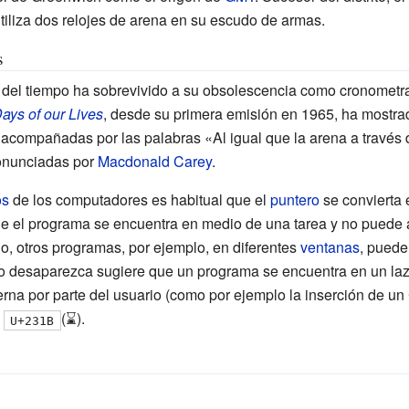
liza dos relojes de arena en su escudo de armas.
s
 del tiempo ha sobrevivido a su obsolescencia como cronometra
ays of our Lives
, desde su primera emisión en 1965, ha mostrad
, acompañadas por las palabras «Al igual que la arena a través de
ronunciadas por
Macdonald Carey
.
os
de los computadores es habitual que el
puntero
se convierta 
e el programa se encuentra en medio de una tarea y no puede a
o, otros programas, por ejemplo, en diferentes
ventanas
, puede
no desaparezca sugiere que un programa se encuentra en un lazo 
rna por parte del usuario (como por ejemplo la inserción de un
n
(
⌛
).
U+231B