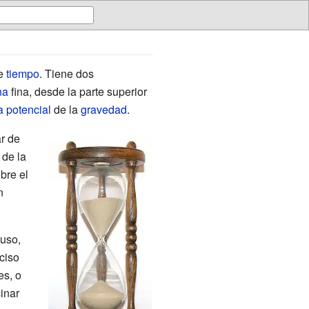
de
tiempo
. Tiene dos
na
fina, desde la parte superior
a potencial
de la
gravedad
.
r de
 de la
bre el
n
suso,
ciso
es, o
inar