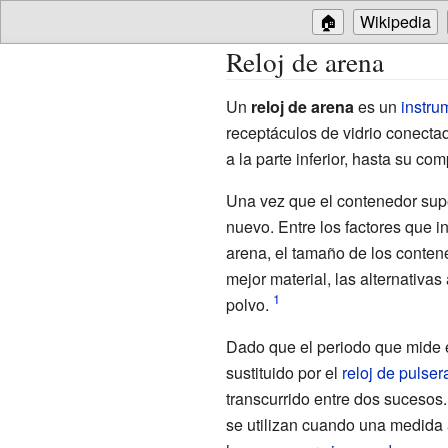
🏠
Wikipedia
Reloj de arena
Un
reloj de arena
es un
instru
receptáculos de vidrio conecta
a la parte inferior, hasta su c
Una vez que el contenedor supe
nuevo. Entre los factores que i
arena, el tamaño de los conten
mejor material, las alternativas
polvo.
Dado que el periodo que mide es
sustituido por el
reloj de pulser
transcurrido entre dos sucesos
se utilizan cuando una medida 