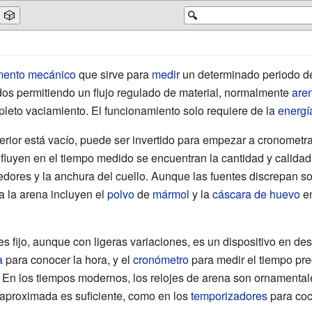
🎲
🔍
mento mecánico
que sirve para
medir
un determinado periodo 
dos permitiendo un flujo regulado de material, normalmente
are
ompleto vaciamiento. El funcionamiento solo requiere de la
energí
rior está vacío, puede ser invertido para empezar a cronometra
nfluyen en el tiempo medido se encuentran la cantidad y calidad
edores y la anchura del cuello. Aunque las fuentes discrepan so
 a la arena incluyen el
polvo
de
mármol
y la
cáscara de huevo
e
 fijo, aunque con ligeras variaciones, es un dispositivo en de
a
para conocer la hora, y el
cronómetro
para medir el tiempo pre
. En los tiempos modernos, los relojes de arena son ornamental
aproximada es suficiente, como en los
temporizadores
para coc