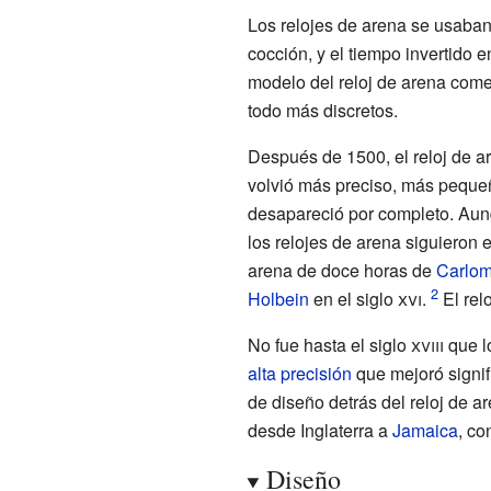
Los relojes de arena se usaban
cocción, y el tiempo invertido e
modelo del reloj de arena com
todo más discretos.
Después de 1500, el reloj de ar
volvió más preciso, más pequeñ
desapareció por completo. Aunq
los relojes de arena siguieron 
arena de doce horas de
Carlo
Holbein
en el
siglo
xvi
.
El rel
No fue hasta el
siglo
xviii
que l
alta precisión
que mejoró signif
de diseño detrás del reloj de a
desde Inglaterra a
Jamaica
, co
Diseño