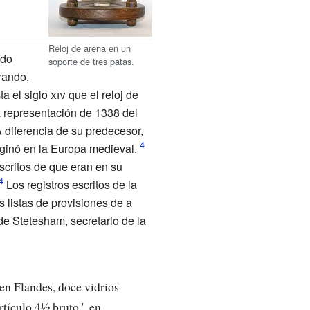
Reloj de arena en un
ido
soporte de tres patas.
rando,
ta el
siglo
xiv
que el reloj de
 representación de 1338 del
 diferencia de su predecesor,
riginó en la Europa medieval.
scritos de que eran en su
Los registros escritos de la
 listas de provisiones de a
e Stetesham, secretario de la
n Flandes, doce vidrios
rtículo 4½ bruto ', en