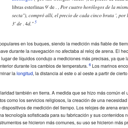
libras esterlinas 9' de
. , Por cuatro horólogos de la mis
secta"), compró allí, el precio de cada cinco bruta ', por 
3' de
. 4
d."
opulares en los buques, siendo la medición más fiable de tiemp
nave durante la navegación no afectaba al reloj de arena. El he
n lugar de líquidos condujo a mediciones más precisas, ya que l
nterior durante los cambios de temperatura.
Los marinos encon
minar la
longitud
, la distancia al este o al oeste a partir de cier
ularidad también en tierra. A medida que se hizo más común el
ntos como los servicios religiosos, la creación de una necesida
ispositivos de medición del tiempo. Los relojes de arena eran
 tecnología sofisticada para su fabricación y sus contenidos no 
nstrumentos se hicieron más comunes, su uso se hicieron más pr