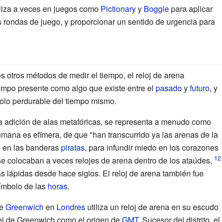
tiliza a veces en juegos como
Pictionary
y
Boggle
para aplicar
s rondas de juego, y proporcionar un sentido de urgencia para
os otros métodos de medir el tiempo, el reloj de arena
empo presente como algo que existe entre el
pasado
y
futuro
, y
olo perdurable del tiempo mismo.
 la adición de alas metafóricas, se representa a menudo como
umana es efímera, de que "han transcurrido ya las arenas de la
o, en las banderas
piratas
, para infundir miedo en los corazones
 se colocaban a veces relojes de arena dentro de los ataúdes,
s lápidas desde hace siglos. El reloj de arena también fue
mbolo de las
horas
.
de
Greenwich
en
Londres
utiliza un reloj de arena en su escudo
el de Greenwich como el origen de
GMT
. Sucesor del distrito, el