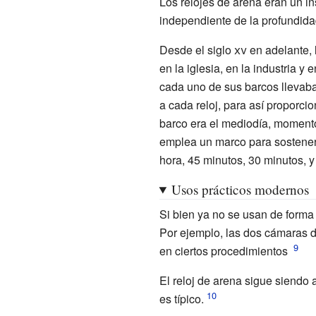
Los relojes de arena eran un ins
independiente de la profundidad 
Desde el
siglo
xv
en adelante, 
en la iglesia, en la industria y 
cada uno de sus barcos llevaba
a cada reloj, para así proporci
barco era el mediodía, momento
emplea un marco para sostener 
hora, 45 minutos, 30 minutos, y
Usos prácticos modernos
Si bien ya no se usan de forma 
Por ejemplo, las dos cámaras 
en ciertos procedimientos
El reloj de arena sigue siendo 
es típico.