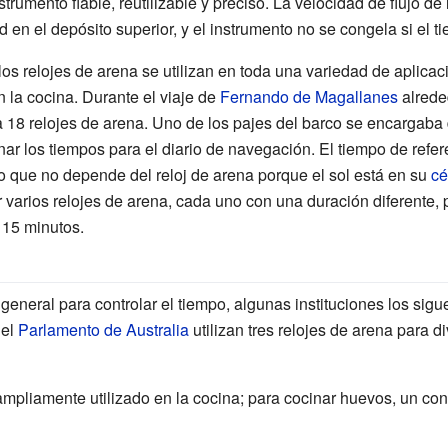
trumento fiable, reutilizable y preciso. La velocidad de flujo de
en el depósito superior, y el instrumento no se congela si el ti
los relojes de arena se utilizan en toda una variedad de aplicac
en la cocina. Durante el viaje de
Fernando de Magallanes
alrede
 18 relojes de arena. Uno de los pajes del barco se encargaba d
onar los tiempos para el diario de navegación. El tiempo de refer
 que no depende del reloj de arena porque el sol está en su
cé
varios relojes de arena, cada uno con una duración diferente, 
 15 minutos.
general para controlar el tiempo, algunas instituciones los sig
del
Parlamento de Australia
utilizan tres relojes de arena para di
ampliamente utilizado en la cocina; para cocinar huevos, un co