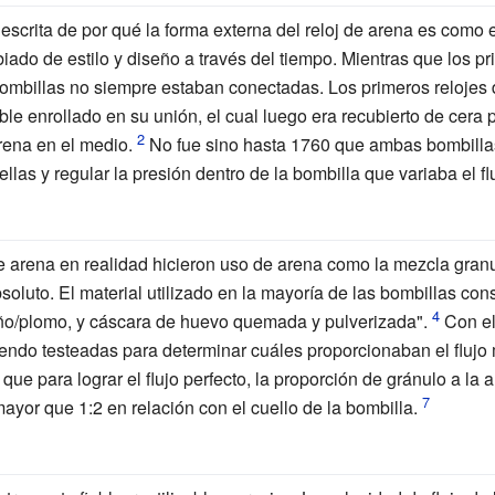
scrita de por qué la forma externa del reloj de arena es como e
ado de estilo y diseño a través del tiempo. Mientras que los p
bombillas no siempre estaban conectadas. Los primeros relojes 
le enrollado en su unión, el cual luego era recubierto de cera
arena en el medio.
No fue sino hasta 1760 que ambas bombillas
las y regular la presión dentro de la bombilla que variaba el flu
e arena en realidad hicieron uso de arena como la mezcla granu
luto. El material utilizado en la mayoría de las bombillas con
año/plomo, y cáscara de huevo quemada y pulverizada".
Con el 
iendo testeadas para determinar cuáles proporcionaban el flujo
ue para lograr el flujo perfecto, la proporción de gránulo a la 
ayor que 1:2 en relación con el cuello de la bombilla.