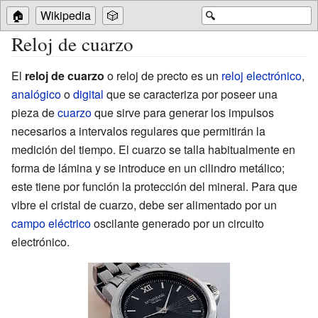
🏠
Wikipedia
🎲
🔍
Reloj de cuarzo
El
reloj de cuarzo
o reloj de precto es un
reloj electrónico
,
analógico
o
digital
que se caracteriza por poseer una
pieza de
cuarzo
que sirve para generar los impulsos
necesarios a intervalos regulares que permitirán la
medición del tiempo. El cuarzo se talla habitualmente en
forma de lámina y se introduce en un cilindro metálico;
este tiene por función la protección del mineral. Para que
vibre el cristal de cuarzo, debe ser alimentado por un
campo eléctrico
oscilante generado por un circuito
electrónico.