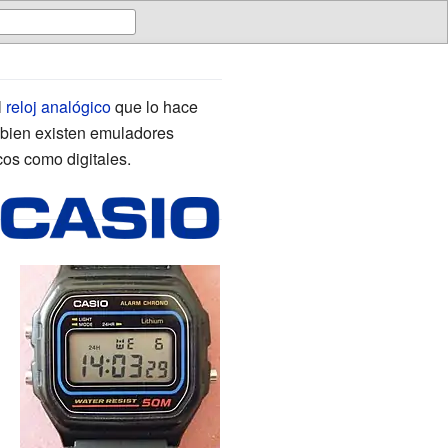
l
reloj analógico
que lo hace
i bien existen emuladores
cos como digitales.