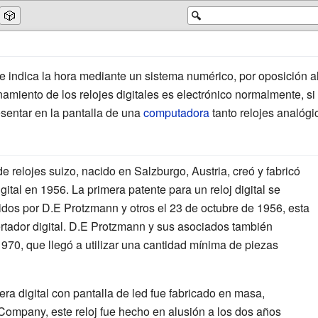
🎲
🔍
e indica la hora mediante un sistema numérico, por oposición a
onamiento de los relojes digitales es electrónico normalmente, s
sentar en la pantalla de una
computadora
tanto relojes analógi
e relojes suizo, nacido en Salzburgo, Austria, creó y fabricó
ital en 1956. La primera patente para un reloj digital se
idos por D.E Protzmann y otros el 23 de octubre de 1956, esta
ertador digital. D.E Protzmann y sus asociados también
 1970, que llegó a utilizar una cantidad mínima de piezas
era digital con pantalla de led fue fabricado en masa,
ompany, este reloj fue hecho en alusión a los dos años