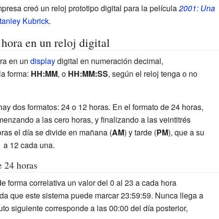
resa creó un reloj prototipo digital para la película
2001: Una
tanley Kubrick
.
hora en un reloj digital
ora en un
display
digital en numeración decimal,
la forma:
HH:MM
, o
HH:MM:SS
, según el reloj tenga o no
ay dos formatos: 24 o 12 horas. En el formato de 24 horas,
menzando a las cero horas, y finalizando a las veintitrés
ras el día se divide en mañana (
AM
) y tarde (
PM
), que a su
1 a 12 cada una.
e 24 horas
e forma correlativa un valor del 0 al 23 a cada hora
ada que este sistema puede marcar 23:59:59. Nunca llega a
to siguiente corresponde a las 00:00 del día posterior,