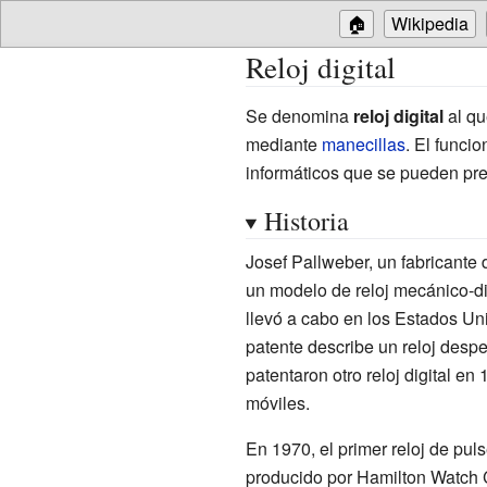
🏠
Wikipedia
Reloj digital
Se denomina
reloj digital
al qu
mediante
manecillas
. El funci
informáticos que se pueden pre
Historia
Josef Pallweber, un fabricante d
un modelo de reloj mecánico-dig
llevó a cabo en los Estados Un
patente describe un reloj desp
patentaron otro reloj digital en
móviles.
En 1970, el primer reloj de puls
producido por Hamilton Watch C