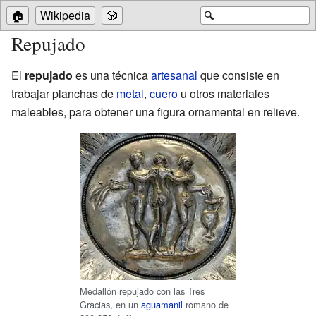
🏠
Wikipedia
🎲
🔍
Repujado
El
repujado
es una técnica
artesanal
que consiste en
trabajar planchas de
metal
,
cuero
u otros materiales
maleables, para obtener una figura ornamental en relieve.
Medallón repujado con las Tres
Gracias, en un
aguamanil
romano de