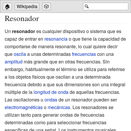
🏠
Wikipedia
🎲
🔍
Resonador
Un
resonador
es cualquier dispositivo o sistema que es
capaz de entrar en
resonancia
o que tiene la capacidad de
comportarse de manera resonante, lo cual quiere decir
que
oscila
a unas determinadas
frecuencias
con una
amplitud
más grande que en otras frecuencias. Sin
embargo, habitualmente el término se utiliza para referirse
a los objetos físicos que oscilan a una determinada
frecuencia debido a que sus dimensiones son una integral
múltiple de la
longitud de onda
de aquellas frecuencias.
Las oscilaciones u
ondas
de un resonador pueden ser
electromagnéticas
o
mecánicas
. Los resonadores se
utilizan tanto para generar ondas de frecuencias
determinadas como para seleccionar frecuencias
específicas de una señal. Los instrumentos musicales