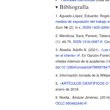
Bibliografía
Aguado-López, Eduardo; Rogel-
medios de exposición del trabajo
(2): iv-x.
ISSN
1405-0269
Sum
16
Mendoza, Sara; Paravic, Tatian
(1): 49-75.
ISSN
1316-0087
. Co
Abadía, Adolfo A. (2021).
«Los r
en el intento»
. En Garzón-Forero
(1s
chistes internos de la academia
doi
:
10.12804/urosario9789587847
Información tomada de la Wikiped
«ARTÍCULOS CIENTÍFICOS O
enero de 2018
.
Noelia., Alcázar Jiménez, (2014
OCLC
950462440
.