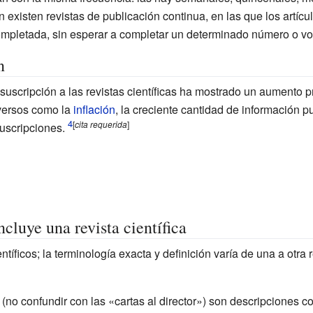
 existen revistas de publicación continua, en las que los artíc
completada, sin esperar a completar un determinado número o v
n
suscripción a las revistas científicas ha mostrado un aumento 
iversos como la
inflación
, la creciente cantidad de información pu
[
cita
requerida
]
uscripciones.
ncluye una revista científica
ntíficos; la terminología exacta y definición varía de una a otra 
(no confundir con las «cartas al director») son descripciones c