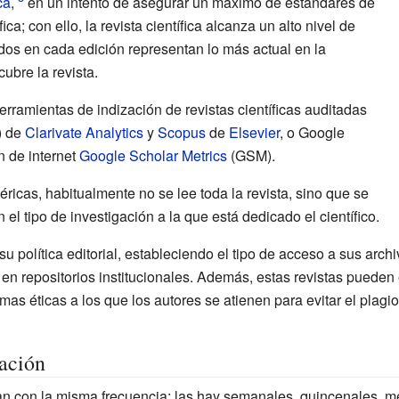
ca
,
en un intento de asegurar un máximo de estándares de
ica; con ello, la revista científica alcanza un alto nivel de
cados en cada edición representan lo más actual en la
ubre la revista.
rramientas de indización de revistas científicas auditadas
 de
Clarivate Analytics
y
Scopus
de
Elsevier
, o Google
n de internet
Google Scholar Metrics
(GSM).
éricas, habitualmente no se lee toda la revista, sino que se
n el tipo de investigación a la que está dedicado el científico.
su política editorial, estableciendo el tipo de acceso a sus arch
en repositorios institucionales. Además, estas revistas pueden e
mas éticas a los que los autores se atienen para evitar el plagi
ación
can con la misma frecuencia: las hay semanales, quincenales, me