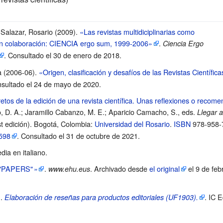
Salazar, Rosario (2009).
«Las revistas multidiciplinarias como
 en colaboración: CIENCIA ergo sum, 1999-2006»
.
Ciencia Ergo
. Consultado el 30 de enero de 2018
.
a (2006-06).
«Origen, clasificación y desafíos de las Revistas Científica
nsultado el 24 de mayo de 2020
.
etos de la edición de una revista científica. Unas reflexiones o recom
, D. A.; Jaramillo Cabanzo, M. E.; Aparicio Camacho, S., eds.
Llegar a
t edición). Bogotá, Colombia:
Universidad del Rosario
.
ISBN
978-958-
598
. Consultado el 31 de octubre de 2021
.
ia en italiano.
 "PAPERS
"
»
.
. Archivado desde
el original
el 9 de feb
www.ehu.eus
).
. IC E
Elaboración de reseñas para productos editoriales (UF1903).