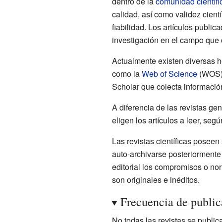
dentro de la
comunidad científi
calidad, así como validez científ
fiabilidad. Los artículos publi
investigación en el campo que c
Actualmente existen diversas he
como la
Web of Science
(WOS)
Scholar que colecta informació
A diferencia de las revistas gen
eligen los artículos a leer, segú
Las revistas científicas poseen 
auto-archivarse posteriormente 
editorial los compromisos o nor
son originales e inéditos.
Frecuencia de public
No todas las revistas se publi