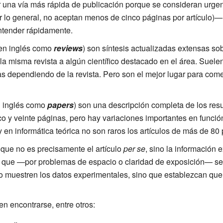
r una vía más rápida de publicación porque se consideran urgent
por lo general, no aceptan menos de cinco páginas por artículo)
entender rápidamente.
en inglés como
reviews
) son síntesis actualizadas extensas sob
la misma revista a algún científico destacado en el área. Suele
s dependiendo de la revista. Pero son el mejor lugar para come
 inglés como
papers
) son una descripción completa de los res
nco y veinte páginas, pero hay variaciones importantes en funció
 en informática teórica no son raros los artículos de más de 80
 que no es precisamente el artículo
per se
, sino la información 
ro que —por problemas de espacio o claridad de exposición— se d
o muestren los datos experimentales, sino que establezcan que 
n encontrarse, entre otros: