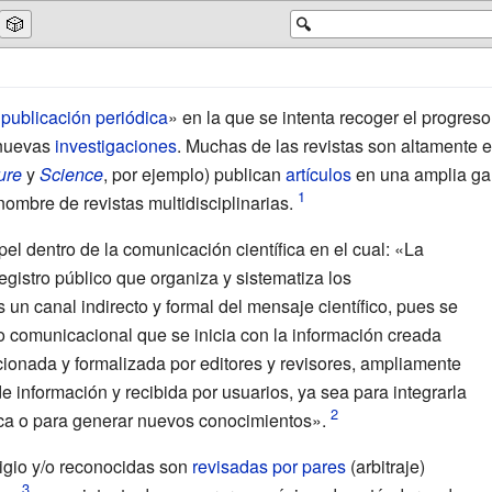
🎲
🔍
«
publicación periódica
» en la que se intenta recoger el progreso
 nuevas
investigaciones
. Muchas de las revistas son altamente 
ure
y
Science
, por ejemplo) publican
artículos
en una amplia gam
ombre de revistas multidisciplinarias.
el dentro de la comunicación científica en el cual: «La
 registro público que organiza y sistematiza los
un canal indirecto y formal del mensaje científico, pues se
 comunicacional que se inicia con la información creada
eccionada y formalizada por editores y revisores, ampliamente
de información y recibida por usuarios, ya sea para integrarla
tica o para generar nuevos conocimientos».
stigio y/o reconocidas son
revisadas por pares
(arbitraje)