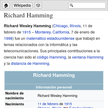
🏠
Wikipedia
🎲
🔍
Richard Hamming
Richard Wesley Hamming
(
Chicago, Illinois
, 11 de
febrero de
1915
–
Monterey, California
, 7 de enero de
1998
) fue un
matemático
estadounidense
que trabajó en
temas relacionados con la informática y las
telecomunicaciones. Sus principales contribuciones a la
ciencia han sido el
código Hamming
, la
ventana Hamming
y la
distancia de Hamming
.
Richard Hamming
Información personal
Nombre de
Richard Wesley Hamming
nacimiento
11 de febrero
de
1915
Nacimiento
Chicago, Illinois
,
Estados Unidos