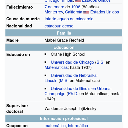
7 de enero
de
1998
(82
años)
Fallecimiento
Monterrey
,
California
Estados Unidos
Infarto agudo de miocardio
Causa de muerte
estadounidense
Nacionalidad
Familia
Mabel Grace Redfield
Madre
Educación
Crane High School
Educado en
Universidad de Chicago
(
B.S.
en
Matemáticas
; hasta 1937)
Universidad de Nebraska-
Lincoln
(
M.S.
en Matemáticas)
Universidad de Illinois en Urbana-
Champaign
(
Ph.D.
en Matemáticas; hasta
1942)
Supervisor
Waldemar Joseph Trjitzinsky
doctoral
Información profesional
matemático
,
informático
Ocupación