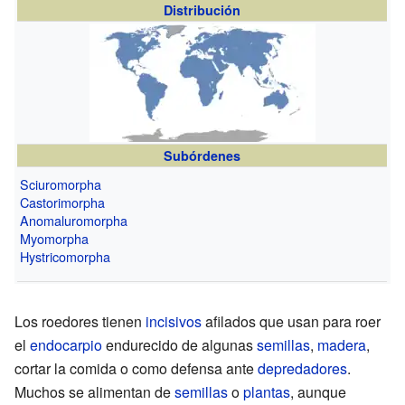
Distribución
Subórdenes
Sciuromorpha
Castorimorpha
Anomaluromorpha
Myomorpha
Hystricomorpha
Los roedores tienen
incisivos
afilados que usan para roer
el
endocarpio
endurecido de algunas
semillas
,
madera
,
cortar la comida o como defensa ante
depredadores
.
Muchos se alimentan de
semillas
o
plantas
, aunque