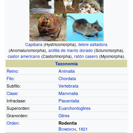
Capibara
(Hystricomorpha),
liebre saltadora
(Anomaluromorpha),
ardilla de manto dorado
(Sciuromorpha),
castor americano
(Castorimorpha),
ratón casero
(Myomorpha).
Taxonomía
Reino
:
Animalia
Filo
:
Chordata
Subfilo:
Vertebrata
Clase
:
Mammalia
Infraclase:
Placentalia
Superorden:
Euarchontoglires
Granorden:
Glires
Orden
:
Rodentia
Bowdich
,
1821