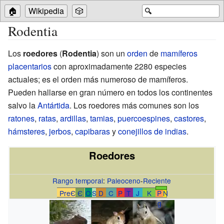
🏠
Wikipedia
🎲
🔍
Rodentia
Los
roedores
(
Rodentia
) son un
orden
de
mamíferos
placentarios
con aproximadamente 2280 especies
actuales; es el orden más numeroso de mamíferos.
Pueden hallarse en gran número en todos los continentes
salvo la
Antártida
. Los roedores más comunes son los
ratones
,
ratas
,
ardillas
,
tamias
,
puercoespines
,
castores
,
hámsteres
,
jerbos
,
capibaras
y
conejillos de indias
.
Roedores
Rango temporal
:
Paleoceno
-
Reciente
PreЄ
Є
O
S
D
C
P
T
J
K
P
N
g