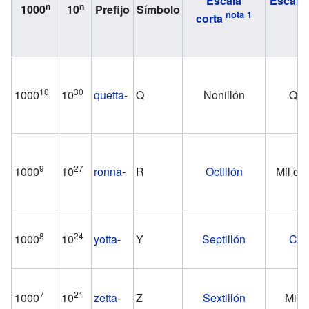
Escala
Escala 
n
n
1000
10
Prefijo
Símbolo
corta
10
30
1000
10
quetta
-
Q
Nonillón
Quin
9
27
1000
10
ronna
-
R
Octillón
Mil cua
8
24
1000
10
yotta
-
Y
Septillón
Cuat
7
21
1000
10
zetta
-
Z
Sextillón
Mil t