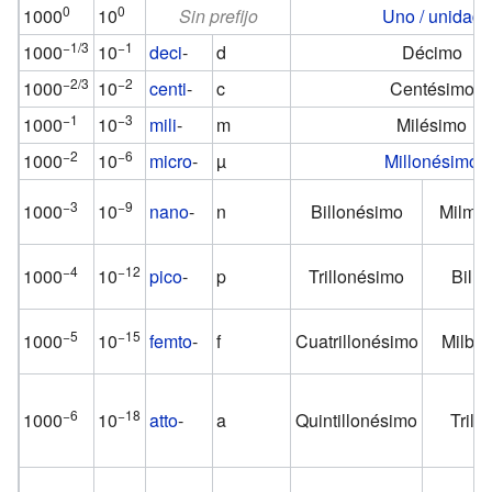
0
0
1000
10
Sin prefijo
Uno / unidad
−1/3
−1
1000
10
deci
-
d
Décimo
−2/3
−2
1000
10
centi
-
c
Centésimo
−1
−3
1000
10
mili
-
m
Milésimo
−2
−6
1000
10
micro
-
µ
Millonésimo
−3
−9
1000
10
nano
-
n
Billonésimo
Milmil
−4
−12
1000
10
pico
-
p
Trillonésimo
Bill
−5
−15
1000
10
femto
-
f
Cuatrillonésimo
Milbil
−6
−18
1000
10
atto
-
a
Quintillonésimo
Trill