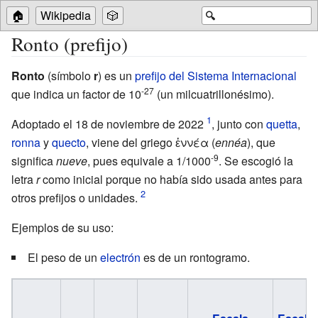
🏠
Wikipedia
🎲
🔍
Ronto (prefijo)
Ronto
(símbolo
r
) es un
prefijo del Sistema Internacional
-27
que indica un factor de 10
(un milcuatrillonésimo).
Adoptado el 18 de noviembre de 2022
, junto con
quetta
,
ronna
y
quecto
, viene del griego ἐννέα (
ennéa
), que
-9
significa
nueve
, pues equivale a 1/1000
. Se escogió la
letra
r
como inicial porque no había sido usada antes para
otros prefijos o unidades.
Ejemplos de su uso:
El peso de un
electrón
es de un rontogramo.