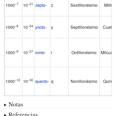
−7
−21
1000
10
zepto
-
z
Sextillonésimo
Miltri
−8
−24
1000
10
yocto
-
y
Septillonésimo
Cuatri
−9
−27
1000
10
ronto
-
r
Octillonésimo
Milcuatr
−10
−30
1000
10
quecto
-
q
Nonillonésimo
Quinti
Notas
Referencias