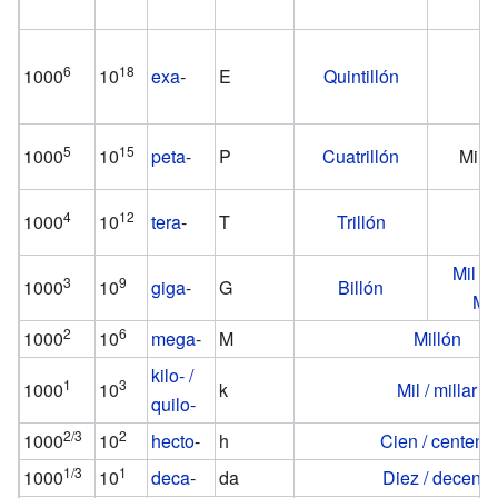
6
18
1000
10
exa
-
E
Quintillón
Tr
5
15
1000
10
peta
-
P
Cuatrillón
Mil b
4
12
1000
10
tera
-
T
Trillón
Bi
Mil mi
3
9
1000
10
giga
-
G
Billón
Mil
2
6
1000
10
mega
-
M
Millón
kilo- /
1
3
1000
10
k
Mil / millar
quilo-
2/3
2
1000
10
hecto
-
h
Cien / centena
1/3
1
1000
10
deca
-
da
Diez / decena