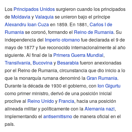
Los
Principados Unidos
surgieron cuando los principados
de
Moldavia
y
Valaquia
se unieron bajo el príncipe
Alexandru Ioan Cuza
en 1859. En 1881,
Carlos I de
Rumania
se coronó, formando el
Reino de Rumania
. Su
independencia del
Imperio otomano
fue declarada el 9 de
mayo de 1877 y fue reconocido internacionalmente al año
siguiente. Al final de la
Primera Guerra Mundial
,
Transilvania
,
Bucovina
y
Besarabia
fueron anexionadas
por el Reino de Rumania, circunstancia que dio inicio a lo
que la monarquía rumana denominó la
Gran Rumania
.
Durante la década de 1930 el gobierno, con
Ion Gigurtu
como primer ministro, derivó de una posición inicial
proclive al
Reino Unido
y
Francia
, hacia una posición
alineada militar y políticamente con la
Alemania nazi
,
implementando el
antisemitismo
de manera oficial en el
país.