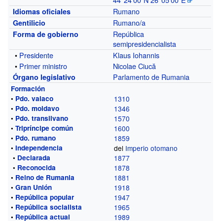
Rumano
Idiomas oficiales
Rumano/a
Gentilicio
República
Forma de gobierno
semipresidencialista
•
Presidente
Klaus Iohannis
•
Primer ministro
Nicolae Ciucă
Parlamento de Rumania
Órgano legislativo
Formación
•
Pdo. valaco
1310
•
Pdo. moldavo
1346
•
Pdo. transilvano
1570
•
Tripríncipe común
1600
•
Pdo. rumano
1859
•
Independencia
del
Imperio otomano
•
Declarada
1877
•
Reconocida
1878
•
Reino de Rumania
1881
•
Gran Unión
1918
•
República popular
1947
•
República socialista
1965
•
República actual
1989