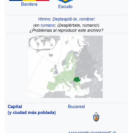
Bandera
Escudo
Himno
:
Deșteaptă-te, române!
(en
rumano
: ¡Despiértate, rumano!)
¿Problemas al reproducir este archivo?
Bucarest
Capital
(y ciudad más poblada)
44°24′00″N
26°05′00″E