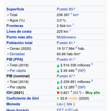
Puesto 83.º
Superficie
•
Total
238 397
km²
•
Agua (%)
3,0
%
2
844
km
Fronteras
225 km
Línea de costa
Moldoveanu
Punto más alto
Puesto 61.º
Población total
•
Censo
(2020)
19 317 984
hab.
•
Densidad
83.66
hab./km²
Puesto 41.º
PIB
(
PPA
)
•
Total
(2018)
$
516
336 millones
•
Per cápita
$
26
446
(
55º
)
Puesto 47.º
PIB (nominal)
•
Total
(2018)
$
239
851 millones
•
Per cápita
$
12
285
(
59º
)
0,821
(
53.º
)
–
IDH
(2021)
Muy alto
33.8
medio
(2020)
Coeficiente de Gini
Leu
(
)
Moneda
RON
EET
(
UTC
+2)
Huso horario