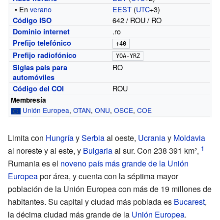
•
En
verano
EEST
(
UTC
+3)
642 / ROU / RO
Código ISO
.ro
Dominio internet
Prefijo telefónico
+40
Prefijo radiofónico
YOA-YRZ
RO
Siglas país para
automóviles
ROU
Código del COI
Membresía
Unión Europea
,
OTAN
,
ONU
,
OSCE
,
COE
Limita con
Hungría
y
Serbia
al oeste,
Ucrania
y
Moldavia
al noreste y al este, y
Bulgaria
al sur. Con 238
391
km²,
Rumania es el
noveno país más grande de la Unión
Europea
por área, y cuenta con la séptima mayor
población de la Unión Europea con más de 19 millones de
habitantes. Su capital y ciudad más poblada es
Bucarest
,
la décima ciudad más grande de la
Unión Europea
.