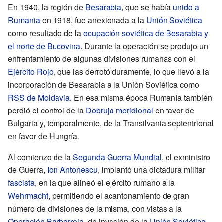
En 1940, la región de
Besarabia
, que se había
unido a
Rumania
en 1918, fue anexionada a la
Unión Soviética
como resultado de la
ocupación soviética de Besarabia y
el norte de Bucovina
. Durante la operación se produjo un
enfrentamiento de algunas divisiones rumanas con el
Ejército Rojo
, que las derrotó duramente, lo que llevó a la
incorporación de Besarabia a la Unión Soviética como
RSS de Moldavia
. En esa misma época Rumanía también
perdió el control de la
Dobruja meridional
en favor de
Bulgaria y, temporalmente, de la Transilvania septentrional
en favor de Hungría
.
Al comienzo de la
Segunda Guerra Mundial
, el exministro
de Guerra,
Ion Antonescu
, implantó una dictadura militar
fascista
, en la que alineó el ejército rumano a la
Wehrmacht
, permitiendo el acantonamiento de gran
número de divisiones de la misma, con vistas a la
Operación Barbarroja
, de invasión de la
Unión Soviética
.