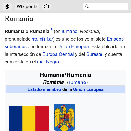
🏠
Wikipedia
🎲
🔍
Rumania
Rumania
o
Rumanía
(
en
rumano
:
România
,
pronunciado
/ro.mɨ'ni.a/
) es uno de los veintisiete
Estados
soberanos
que forman la
Unión Europea
. Está ubicado en
la intersección de
Europa Central
y del
Sureste
, y cuenta
con costa en el
mar Negro
.
Rumania/Rumanía
(
rumano
)
România
Estado miembro
de la
Unión Europea