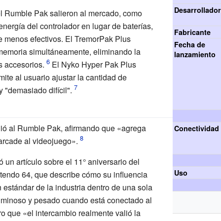
Desarrollado
el Rumble Pak salieron al mercado, como
energía del controlador en lugar de baterías,
Fabricante
e menos efectivos. El TremorPak Plus
Fecha de
e memoria simultáneamente, eliminando la
lanzamiento
s accesorios.
El Nyko Hyper Pak Plus
ite al usuario ajustar la cantidad de
 y "demasiado difícil".
ió al Rumble Pak, afirmando que «agrega
Conectividad
 arcade al videojuego».
 un artículo sobre el 11° aniversario del
Uso
tendo 64, que describe cómo su influencia
n estándar de la industria dentro de una sola
uminoso y pesado cuando está conectado al
o que «el intercambio realmente valió la