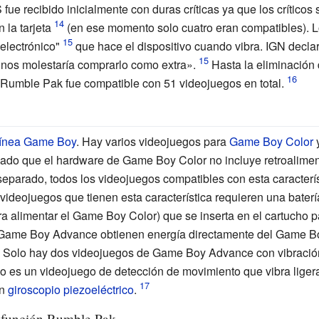
e recibido inicialmente con duras críticas ya que los críticos
la tarjeta
(en ese momento solo cuatro eran compatibles). L
 electrónico"
que hace el dispositivo cuando vibra. IGN decl
o nos molestaría comprarlo como extra».
Hasta la eliminación 
 Rumble Pak fue compatible con 51 videojuegos en total.
línea Game Boy
. Hay varios videojuegos para
Game Boy Color
Dado que el hardware de Game Boy Color no incluye retroaliment
 separado, todos los videojuegos compatibles con esta caracterís
 videojuegos que tienen esta característica requieren una bate
a alimentar el Game Boy Color) que se inserta en el cartucho p
e Game Boy Advance obtienen energía directamente del Game B
a. Solo hay dos videojuegos de Game Boy Advance con vibració
imo es un videojuego de detección de movimiento que vibra lige
un
giroscopio piezoeléctrico
.
a función Rumble Pak