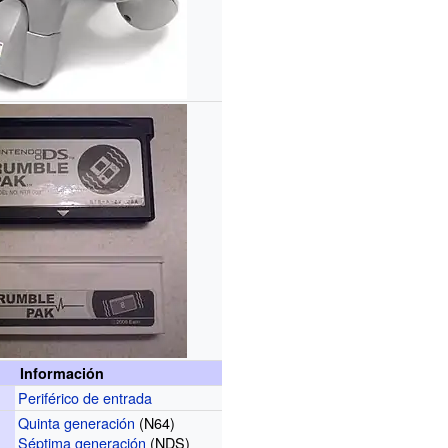
Información
Periférico de entrada
Quinta generación
(N64)
Séptima generación
(NDS)