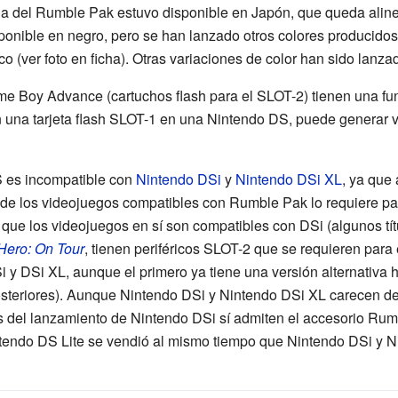
a del Rumble Pak estuvo disponible en Japón, que queda alin
sponible en negro, pero se han lanzado otros colores producidos
co (ver foto en ficha). Otras variaciones de color han sido lanz
 Boy Advance (cartuchos flash para el SLOT-2) tienen una fun
n una tarjeta flash SLOT-1 en una Nintendo DS, puede generar v
 es incompatible con
Nintendo DSi
y
Nintendo DSi XL
, ya que
de los videojuegos compatibles con Rumble Pak lo requiere par
a que los videojuegos en sí son compatibles con DSi (algunos tí
Hero: On Tour
, tienen periféricos SLOT-2 que se requieren para 
i y DSi XL, aunque el primero ya tiene una versión alternativa 
steriores). Aunque Nintendo DSi y Nintendo DSi XL carecen del
del lanzamiento de Nintendo DSi sí admiten el accesorio Ru
ntendo DS Lite se vendió al mismo tiempo que Nintendo DSi y N