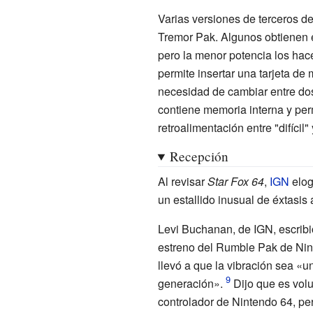
Varias versiones de terceros d
Tremor Pak
. Algunos obtienen 
pero la menor potencia los hac
permite insertar una tarjeta d
necesidad de cambiar entre do
contiene memoria interna y perm
retroalimentación entre "difícil"
Recepción
Al revisar
Star Fox 64
,
IGN
elog
un estallido inusual de éxtasis
Levi Buchanan, de IGN, escribió
estreno del Rumble Pak de Nin
llevó a que la vibración sea «u
generación».
Dijo que es vol
controlador de Nintendo 64, per