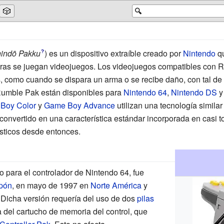
🎲
🔍
indō Pakku
)
es un dispositivo extraíble creado por
Nintendo
qu
?
ras se juegan videojuegos. Los videojuegos compatibles con
s, como cuando se dispara un arma o se recibe daño, con tal de 
Rumble Pak están disponibles para
Nintendo 64
,
Nintendo DS
Boy Color
y
Game Boy Advance
utilizan una tecnología similar
convertido en una característica estándar incorporada en casi t
ticos desde entonces.
 para el controlador de Nintendo 64, fue
pón
, en mayo de 1997 en
Norte América
y
 Dicha versión requería del uso de dos
pilas
a del cartucho de memoria del control, que