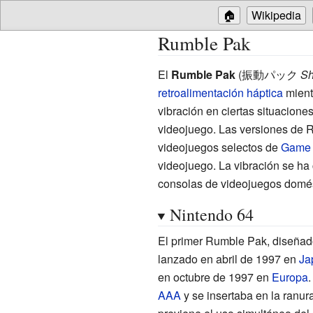
🏠
Wikipedia
Rumble Pak
El
Rumble Pak
(
振動パック
Sh
retroalimentación
háptica
mient
vibración en ciertas situacione
videojuego. Las versiones de 
videojuegos selectos de
Game 
videojuego. La vibración se ha 
consolas de videojuegos domés
Nintendo 64
El primer Rumble Pak, diseñado
lanzado en abril de 1997 en
Ja
en octubre de 1997 en
Europa
.
AAA
y se insertaba en la ranur