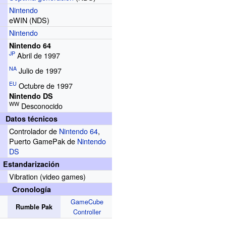
Nintendo
r
eWIN
(NDS)
Nintendo
Nintendo 64
JP
Abril de 1997
NA
Julio de 1997
EU
Octubre de 1997
Nintendo DS
WW
Desconocido
Datos técnicos
Controlador de
Nintendo 64
,
Puerto GamePak de
Nintendo
DS
Estandarización
Vibration (video games)
Cronología
GameCube
Rumble Pak
Controller