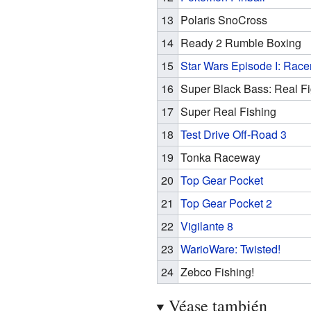
13
Polaris SnoCross
14
Ready 2 Rumble Boxing
15
Star Wars Episode I: Race
16
Super Black Bass: Real Fi
17
Super Real Fishing
18
Test Drive Off-Road 3
19
Tonka Raceway
20
Top Gear Pocket
21
Top Gear Pocket 2
22
Vigilante 8
23
WarioWare: Twisted!
24
Zebco Fishing!
Véase también