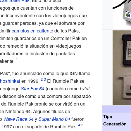
Controller Pak
. Esto no afecta
juegos que cuentan con funciones de
 un inconveniente con los videojuegos que
a guardar partidas, ya que el software por
dmitir
cambios en caliente
de los Paks,
miten guardarlos en un Controller Pak en
do remedió la situación en videojuegos
arrolladores la inclusión de pantallas
liente.
 Pak", fue anunciado como lo que IGN llamó
hoshinkai
en 1996.
El Rumble Pak se
ideojuego
Star Fox 64
(conocido como
Lylat
vo disponible como una compra por separado
 de Rumble Pak pronto se convirtió en un
de Nintendo 64. Algunos títulos de
Tipo
mo
Wave Race 64
y
Super Mario 64
fueron
Generación
e 1997 con el soporte de Rumble Pak.