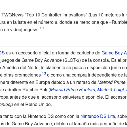
de TWGNews "Top 10 Controller Innovations" (Las 10 mejores in
ura en la lista en el número 8, donde se menciona que «Rumbl
ón de videojuegos».
DS
es un
accesorio oficial
en forma de cartucho de
Game Boy A
deojuegos de Game Boy Advance (SLOT-2) de la consola. Es el p
 América del Norte, inicialmente se puso a disposición junto c
de otras promociones
o como una compra independiente de la 
nera diferente en Europa debido a un retraso de
Metroid Prime 
ue admiten Rumble Pak (
Metroid Prime Hunters
,
Mario & Luigi:
ropa antes de que el accesorio estuviera disponible. El acceso
onloop
en el Reino Unido.
 tanto con la Nintendo DS como con la
Nintendo DS Lite
, sob
uchos de Game Boy Advance, debido al tamaño más pequeño de la