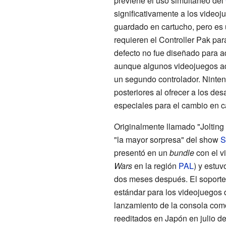
previene el uso simultáneo del
significativamente a los video
guardado en cartucho, pero es
requieren el Controller Pak par
defecto no fue diseñado para a
aunque algunos videojuegos ad
un segundo controlador. Ninten
posteriores al ofrecer a los des
especiales para el cambio en ca
Originalmente llamado "Jolting
"la mayor sorpresa" del show
S
presentó en un
bundle
con el v
Wars
en la región
PAL
) y estu
dos meses después. El soporte
estándar para los videojuegos 
lanzamiento de la consola co
reeditados en Japón en julio d