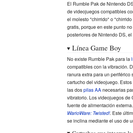
El Rumble Pak de Nintendo DS fu
de videojuegos compatibles con 
el molesto "chirrido" o "chirrido
gratis, porque en este punto n
posteriores de Nintendo DS, el
Línea Game Boy
No existe Rumble Pak para la
compatibles con la vibración. 
ranura extra para un periférico
cartucho del videojuego. Estos
las dos
pilas AA
necesarias par
vibratorio. Los videojuegos d
fuente de alimentación extern
WarioWare: Twisted!
. Este últ
se inclina mediante el uso de 
Cartuchos que integran l