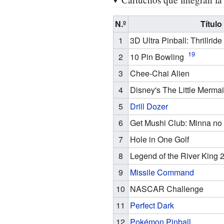
N.º
Título
1
3D Ultra Pinball: Thrillride
2
10 Pin Bowling
3
Chee-Chai Alien
4
Disney's The Little Mermaid
5
Drill Dozer
6
Get Mushi Club: Minna n
7
Hole in One Golf
8
Legend of the River King 
9
Missile Command
10
NASCAR Challenge
11
Perfect Dark
12
Pokémon Pinball