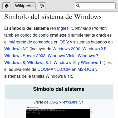
🏠
Wikipedia
🎲
🔍
Símbolo del sistema de Windows
El
símbolo del sistema
(
en
inglés
:
'Command Prompt'
,
también conocido como
cmd.exe
o simplemente
cmd
) es
el
intérprete de comandos
en
OS/2
y sistemas basados en
Windows NT
(incluyendo
Windows 2000
,
Windows XP
,
Windows Server 2003
,
Windows Vista
,
Windows 7
,
Windows 8
,
Windows 8.1
,
Windows 10
y
Windows 11
). Es
el equivalente de
COMMAND.COM
en
MS-DOS
y
sistemas de la familia Windows 8.1x.
Símbolo del sistema
Parte de
OS/2
y
Windows NT