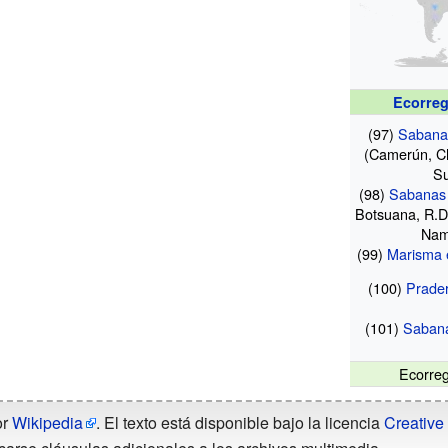
Ecorreg
(97)
Sabanas
(Camerún, Cha
Su
(98)
Sabanas
Botsuana, R.D
Nam
(99)
Marisma 
(100)
Prader
(101)
Sabana
Ecorreg
or
Wikipedia
. El texto está disponible bajo la licencia
Creative