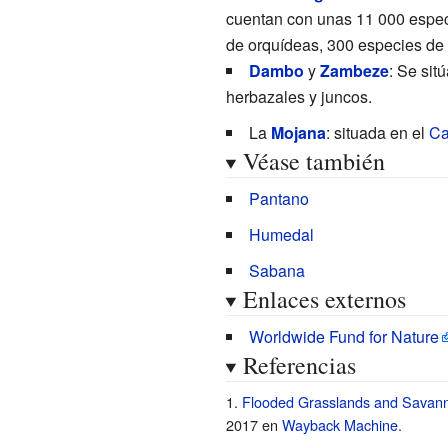
cuentan con unas 11
000 espec
de orquídeas, 300 especies de
Dambo
y
Zambeze
: Se sit
herbazales y juncos.
La
Mojana
: situada en el
Ca
Véase también
Pantano
Humedal
Sabana
Enlaces externos
Worldwide Fund for Nature
Referencias
Flooded Grasslands and Savann
2017 en
Wayback Machine
.