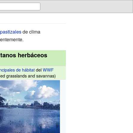
pastizales
de clima
nentemente.
tanos herbáceos
ncipales de hábitat
del
WWF
ded grasslands and savannas)