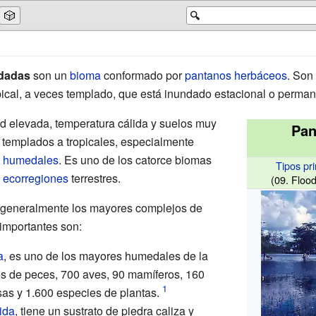
🎲
🔍
ndadas
son un
bioma
conformado por
pantanos
herbáceos
. Son
pical, a veces templado, que está inundado estacional o perma
d elevada, temperatura cálida y suelos muy
Pan
n templados a tropicales, especialmente
y
humedales
. Es uno de los catorce biomas
Tipos pri
s
ecorregiones
terrestres.
(09. Floo
 generalmente los mayores complejos de
importantes son:
a
, es uno de los mayores humedales de la
es de peces, 700 aves, 90 mamíferos, 160
osas y 1.600 especies de plantas.
ida
, tiene un sustrato de piedra caliza y