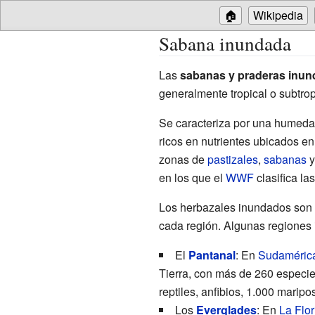
🏠
Wikipedia
Sabana inundada
Las
sabanas y praderas inu
generalmente tropical o subtro
Se caracteriza por una humeda
ricos en nutrientes ubicados e
zonas de
pastizales
,
sabanas
en los que el
WWF
clasifica la
Los herbazales inundados son
cada región. Algunas regiones 
El
Pantanal
: En
Sudaméric
Tierra, con más de 260 especi
reptiles, anfibios, 1.000 marip
Los
Everglades
: En
La Flor