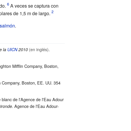
do.
A veces se captura con
plares de 1,5
m de largo.
 salmón
.
(en inglés)
.
e la
UICN
2010
ughton Mifflin Company, Boston,
in Company, Boston, EE.
UU. 354
re blanc de l'Agence de l'Eau Adour
Agence de l'Eau Adour-
Gironde.