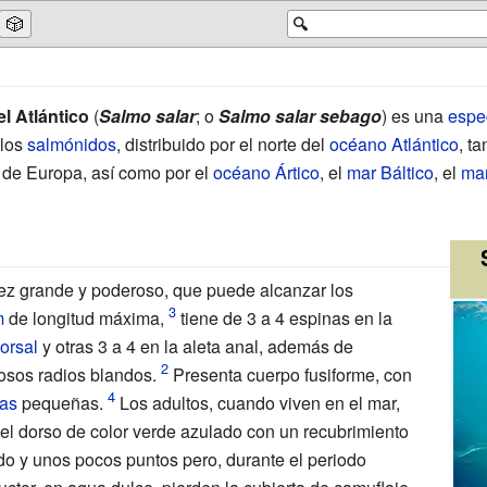
🎲
🔍
l Atlántico
(
Salmo salar
; o
Salmo salar sebago
) es una
espe
los
salmónidos
, distribuido por el norte del
océano Atlántico
, t
 de Europa, así como por el
océano Ártico
, el
mar Báltico
, el
mar
ez grande y poderoso, que puede alcanzar los
m
de longitud máxima,
tiene de 3 a 4 espinas en la
dorsal
y otras 3 a 4 en la aleta anal, además de
sos radios blandos.
Presenta cuerpo fusiforme, con
as
pequeñas.
Los adultos, cuando viven en el mar,
 el dorso de color verde azulado con un recubrimiento
do y unos pocos puntos pero, durante el periodo