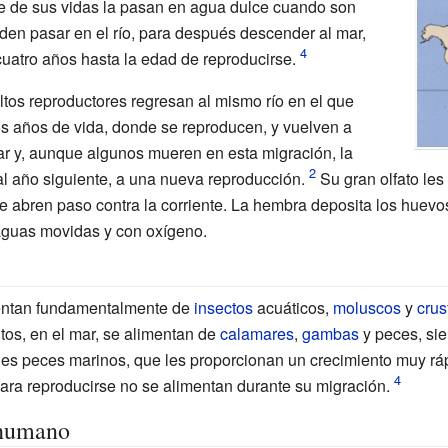
te de sus vidas la pasan en agua dulce cuando son
en pasar en el río, para después descender al mar,
tro años hasta la edad de reproducirse.
os reproductores regresan al mismo río en el que
s años de vida, donde se reproducen, y vuelven a
mar y, aunque algunos mueren en esta migración, la
al año siguiente, a una nueva reproducción.
Su gran olfato les
se abren paso contra la corriente. La hembra deposita los huevos
aguas movidas y con oxígeno.
imentan fundamentalmente de
insectos
acuáticos,
moluscos
y
crus
tos, en el mar, se alimentan de
calamares
,
gambas
y peces, sie
s peces marinos, que les proporcionan un crecimiento muy rápi
para reproducirse no se alimentan durante su migración.
 humano