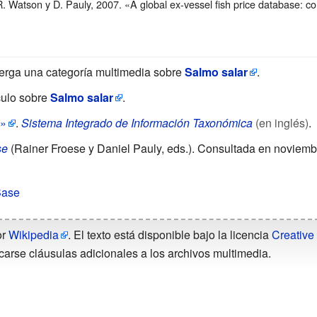
. Watson y D. Pauly, 2007. «A global ex-vessel fish price database: co
erga una categoría multimedia sobre
Salmo salar
.
culo sobre
Salmo salar
.
»
.
Sistema Integrado de Información Taxonómica
(en inglés)
.
se
(Rainer Froese y Daniel Pauly, eds.). Consultada en noviemb
Base
or
Wikipedia
. El texto está disponible bajo la licencia
Creative
carse cláusulas adicionales a los archivos multimedia.