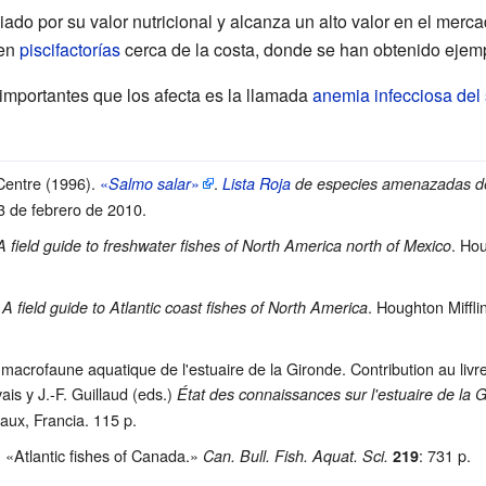
do por su valor nutricional y alcanza un alto valor en el merca
 en
piscifactorías
cerca de la costa, donde se han obtenido ejem
mportantes que los afecta es la llamada
anemia infecciosa del
Centre (1996).
«
»
.
Salmo salar
Lista Roja
de especies amenazadas d
 3 de febrero de 2010
.
. Ho
A field guide to freshwater fishes of North America north of Mexico
.
. Houghton Miffl
A field guide to Atlantic coast fishes of North America
 macrofaune aquatique de l'estuaire de la Gironde. Contribution au liv
is y J.-F. Guillaud (eds.)
État des connaissances sur l'estuaire de la 
aux, Francia. 115 p.
. «Atlantic fishes of Canada.»
: 731 p.
Can. Bull. Fish. Aquat. Sci.
219