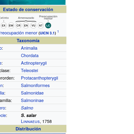
Estado de conservación
reocupación menor
(
UICN
3.1
)
Taxonomía
o
:
Animalia
Chordata
e
:
Actinopterygii
clase:
Teleostei
rorden:
Protacanthopterygii
en
:
Salmoniformes
lia
:
Salmonidae
amilia:
Salmoninae
ero
:
Salmo
cie
:
S. salar
Linnaeus
, 1758
Distribución