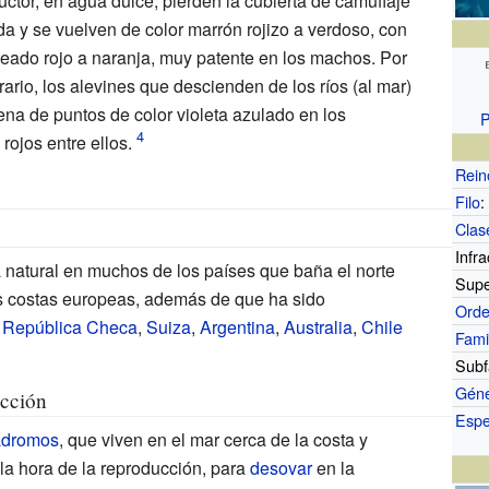
uctor, en agua dulce, pierden la cubierta de camuflaje
da y se vuelven de color marrón rojizo a verdoso, con
eado rojo a naranja, muy patente en los machos. Por
rario, los alevines que descienden de los ríos (al mar)
a de puntos de color violeta azulado en los
P
rojos entre ellos.
Rein
Filo
:
Clas
Infra
 natural en muchos de los países que baña el norte
Supe
as costas europeas, además de que ha sido
Ord
a
República Checa
,
Suiza
,
Argentina
,
Australia
,
Chile
Fami
Subf
Gén
ucción
Espe
ádromos
, que viven en el mar cerca de la costa y
la hora de la reproducción, para
desovar
en la