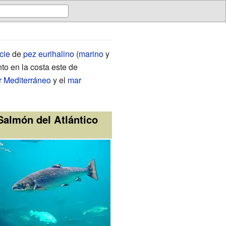
cie
de
pez
eurihalino
(
marino
y
anto en la costa este de
 Mediterráneo
y el
mar
Salmón del Atlántico