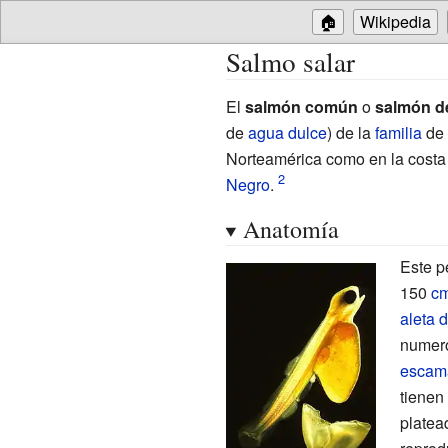
🏠
Wikipedia
Salmo salar
El
salmón común
o
salmón de
de
agua dulce
) de la
familia
de 
Norteamérica como en la costa
Negro
.
Anatomía
Este p
150
c
aleta 
numero
escam
tienen
platea