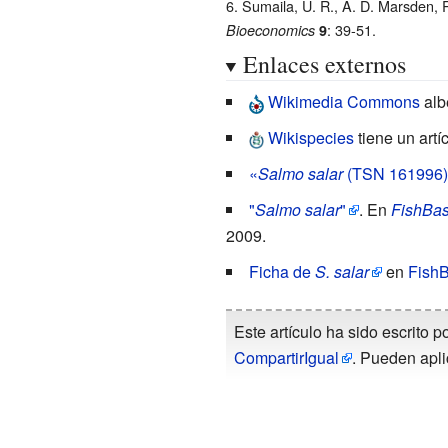
Sumaila, U. R., A. D. Marsden, R
: 39-51.
Bioeconomics
9
Enlaces externos
Wikimedia Commons
alb
Wikispecies
tiene un artí
«
Salmo salar
(TSN 161996)
"
Salmo salar
"
. En
FishBa
2009.
Ficha de
S. salar
en
Fish
Este artículo ha sido escrito p
CompartirIgual
. Pueden apli