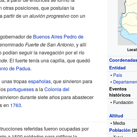
 otras posiciones, que postulan la
a partir de un
aluvión progresivo
con un
l gobernador de
Buenos Aires
Pedro de
enominado
Fuerte de San Antonio
, y allí
Local
podían seguir la navegación por el río
nde
. El fuerte tenía una capilla, que quedó
Coordenada
Entidad
onio de Padua
.
•
País
 unas tropas
españolas
, que sirvieron para
•
Departamen
 los
portugueses
a la
Colonia del
Eventos
históricos
 sirvieron durante siete años para abastecer
• Fundación
as en
1763
.
Altitud
• Media
trucciones referidas fueron ocupadas por
Población
(2
nto a 1500 soldados para ratificar la