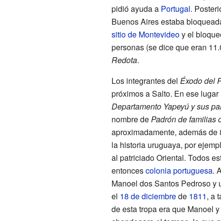
pidió ayuda a
Portugal
. Poster
Buenos Aires estaba bloqueada
sitio de Montevideo
y el bloqueo
personas (se dice que eran 11.
Redota
.
Los integrantes del
Éxodo del P
próximos a Salto. En ese lugar 
Departamento Yapeyú y sus par
nombre de
Padrón de familias o
aproximadamente, además de 8
la historia uruguaya, por ejemp
al patriciado Oriental. Todos e
entonces
colonia portuguesa
. 
Manoel dos Santos Pedroso
y 
el
18 de diciembre
de
1811
, a 
de esta tropa era que Manoel y 