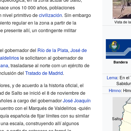
 hace unos 10
000 años, poblaciones
 nivel primitivo de
civilización
. Sin embargo
nto regular en la zona a partir de la
Vista de l
presente allí, un contingente militar
 el gobernador del
Río de la Plata
,
José de
ldelirios
le solicitaron al gobernador de
Bandera
iana
, trasladarse al norte com un ejército de
nclusión del
Tratado de Madrid
.
Lema
: En el
Sabidur
res, y de acuerdo a la historia oficial, el
Himno
: Him
d de Salto se inició el 8 de noviembre de
ñoles a cargo del gobernador
José Joaquín
ncuentro con el Marqués de Valdelirios -quién
uía española de fijar límites con su similar
Salto
r una escala, construyendo allí algunos
a, a partir de entonces se formó la