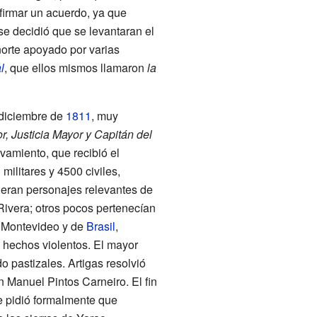
firmar un acuerdo, ya que
e decidió que se levantaran el
 norte apoyado por varias
l
, que ellos mismos llamaron
la
 diciembre de
1811
, muy
, Justicia Mayor y Capitán del
vamiento, que recibió el
ilitares y 4500 civiles,
 eran personajes relevantes de
Rivera; otros pocos pertenecían
de Montevideo y de
Brasil
,
s hechos violentos. El mayor
pastizales. Artigas resolvió
án
Manuel Pintos Carneiro
. El fin
e pidió formalmente que