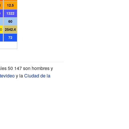
1
12.5
9
1322
60
.0
2542.4
72
ales 50
147 son hombres y
tevideo
y la
Ciudad de la