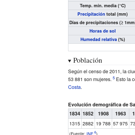
Temp. mín. media (°C)
Precipitación
total (mm)
Días de precipitaciones (≥ 1mm
Horas de sol
Humedad relativa
(%)
Población
Según el censo de 2011, la ci
53
881 son mujeres.
Esto la c
Costa
.
Evolución demográfica de Sa
1834
1852
1908
1963
1
1315
2882
19
788
57
975
7
(Fuente:
INE
)