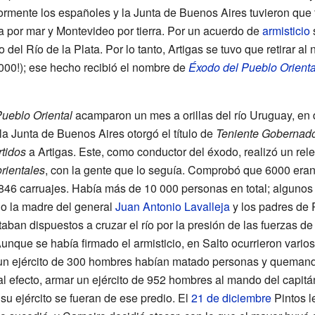
iormente los españoles y la Junta de Buenos Aires tuvieron que 
 por mar y Montevideo por tierra. Por un acuerdo de
armisticio
s
 del Río de la Plata. Por lo tanto, Artigas se tuvo que retirar al
000!); ese hecho recibió el nombre de
Éxodo del Pueblo Orienta
ueblo Oriental
acamparon un mes a orillas del río Uruguay, en
la Junta de Buenos Aires otorgó el título de
Teniente Gobernador
tidos
a Artigas. Este, como conductor del éxodo, realizó un rele
rientales
, con la gente que lo seguía. Comprobó que 6000 eran m
46 carruajes. Había más de 10
000 personas en total; algunos
lo la madre del general
Juan Antonio Lavalleja
y los padres de 
staban dispuestos a cruzar el río por la presión de las fuerzas 
Aunque se había firmado el armisticio, en Salto ocurrieron vario
un ejército de 300 hombres habían matado personas y quemando 
tal efecto, armar un ejército de 952 hombres al mando del capit
su ejército se fueran de ese predio. El
21 de diciembre
Pintos l