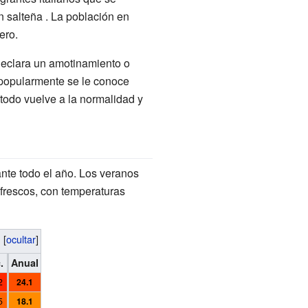
 salteña . La población en
ero.
declara un amotinamiento o
e popularmente se le conoce
odo vuelve a la normalidad y
ante todo el año. Los veranos
 frescos, con temperaturas
[
ocultar
]
.
Anual
2
24.1
5
18.1