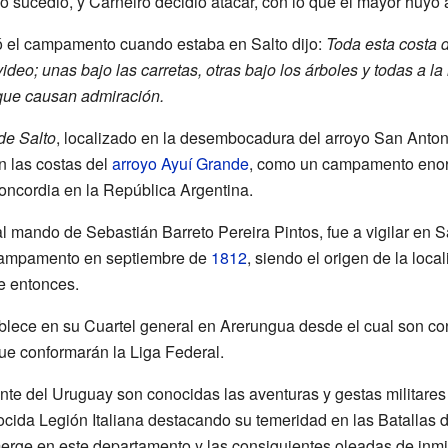
o sucedió, y Carneiro decidió atacar, con lo que el mayor huyó a
ó el campamento cuando estaba en Salto dijo:
Toda esta costa 
ideo; unas bajo las carretas, otras bajo los árboles y todas a l
 que causan admiración.
de Salto
, localizado en la desembocadura del arroyo San Anton
n las costas del
arroyo Ayuí Grande
, como un campamento enor
oncordia en la República Argentina.
al mando de Sebastián Barreto Pereira Pintos, fue a vigilar en Sa
campamento en septiembre de
1812
, siendo el origen de la loc
e entonces.
ablece en su Cuartel general en Arerungua desde el cual son c
que conformarán la Liga Federal.
ente del Uruguay son conocidas las aventuras y gestas militare
cida Legión Italiana destacando su temeridad en las Batallas d
merge en este departamento y las consiguientes oleadas de inmi