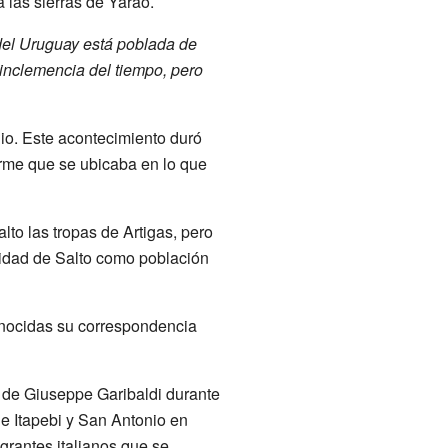
 las sierras de Yarao.
del Uruguay está poblada de
a inclemencia del tiempo, pero
io. Este acontecimiento duró
me que se ubicaba en lo que
lto las tropas de Artigas, pero
alidad de Salto como población
onocidas su correspondencia
s de Giuseppe Garibaldi durante
e Itapebi y San Antonio en
grantes italianos que se