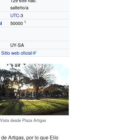
129 659
hab.
salteño/a
UTC
-3
o
50000
l
UY-SA
Sitio web oficial
Vista desde Plaza Artigas
 de Artigas, por lo que Elío