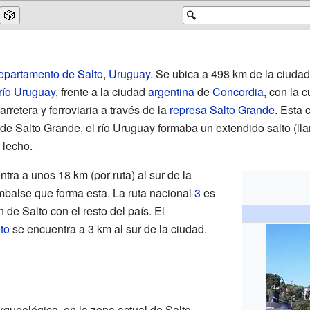
🎲
🔍
epartamento de Salto
,
Uruguay
. Se ubica a 498 km de la ciuda
río Uruguay
, frente a la ciudad
argentina
de
Concordia
, con la c
arretera y ferroviaria a través de la
represa Salto Grande
. Esta 
a de Salto Grande, el río Uruguay formaba un extendido salto (l
 lecho.
tra a unos 18 km (por ruta) al sur de la
mbalse que forma esta. La ruta nacional
3
es
 de Salto con el resto del país. El
to
se encuentra a 3 km al sur de la ciudad.
ueológica, en la zona actual de Salto,