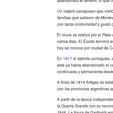
abandonara el terreno, lo que n
Un viajero paraguayo que visit
familias que salieron de Montev
con tanta conformidad y gusto
El cruce se realizó por el
Paso 
varios días. El Éxodo terminó e
hoy se conoce por ciudad de C
En
1817
el ejército portugués, 
este ya había abandonado el 
continuada y permanente desd
A fines de 1814 Artigas se est
con las provincias argentinas 
A partir de la época independi
la Guerra Grande con su recono
1846. La figura de Garibaldi e