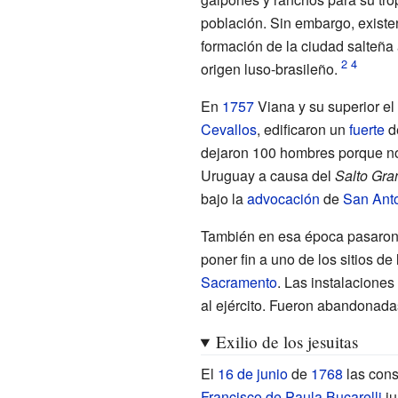
población. Sin embargo, existen
formación de la ciudad salteña 
origen luso-brasileño.
En
1757
Viana y su superior e
Cevallos
, edificaron un
fuerte
d
dejaron 100 hombres porque no 
Uruguay a causa del
Salto Gra
bajo la
advocación
de
San Ant
También en esa época pasaron
poner fin a uno de los sitios de
Sacramento
. Las instalaciones
al ejército. Fueron abandonad
Exilio de los jesuitas
El
16 de junio
de
1768
las cons
Francisco de Paula Bucarelli
ju