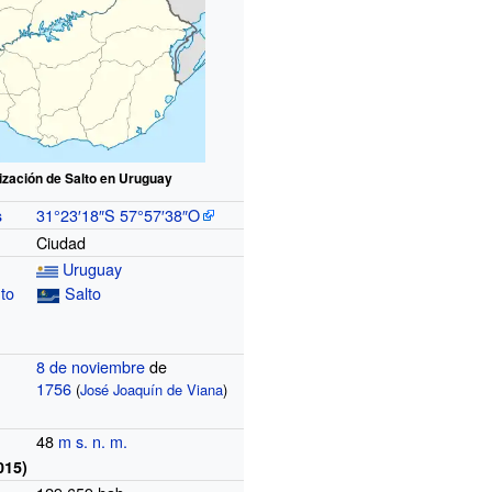
ización de Salto en Uruguay
31°23′18″S
57°57′38″O
s
Ciudad
Uruguay
to
Salto
8 de noviembre
de
1756
(
José Joaquín de Viana
)
48
m s. n. m.
015)