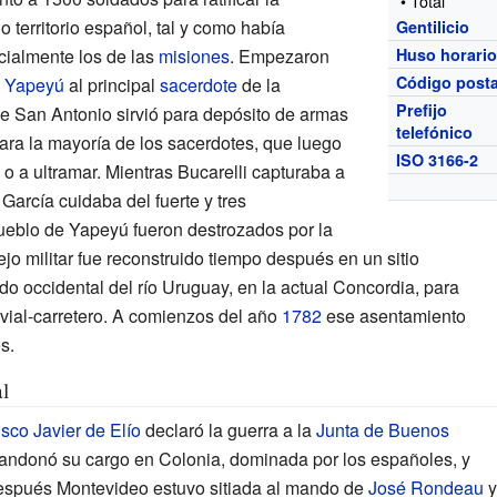
• Total
o territorio español, tal y como había
Gentilicio
cialmente los de las
misiones
. Empezaron
Huso horari
Código posta
 Yapeyú
al principal
sacerdote
de la
Prefijo
 de San Antonio sirvió para depósito de armas
telefónico
ara la mayoría de los sacerdotes, que luego
ISO 3166-2
o a ultramar. Mientras Bucarelli capturaba a
 García cuidaba del fuerte y tres
pueblo de Yapeyú fueron destrozados por la
ejo militar fue reconstruido tiempo después en un sitio
o occidental del río Uruguay, en la actual Concordia, para
vial-carretero. A comienzos del año
1782
ese asentamiento
s.
l
sco Javier de Elío
declaró la guerra a la
Junta de Buenos
ndonó su cargo en Colonia, dominada por los españoles, y
después Montevideo estuvo sitiada al mando de
José Rondeau
y