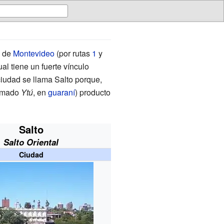
d de
Montevideo
(por rutas
1
y
ual tiene un fuerte vínculo
ciudad se llama Salto porque,
lamado
Ytú
, en
guaraní
) producto
Salto
Salto Oriental
Ciudad