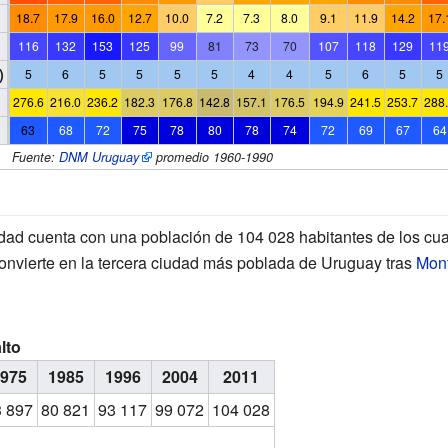
18.7
17.9
16.0
12.7
10.0
7.2
7.3
8.0
9.1
11.9
14.2
17.
116
132
153
125
99
81
73
70
107
118
129
11
)
5
6
5
5
5
5
4
4
5
6
5
5
276.6
216.0
236.2
182.3
176.8
142.8
157.1
176.5
194.9
241.5
253.7
288
63
68
72
75
78
80
78
74
72
69
67
64
Fuente:
DNM Uruguay
promedio 1960-1990
udad cuenta con una población de 104
028 habitantes de los cu
onvierte en la tercera ciudad más poblada de Uruguay tras
Mon
lto
975
1985
1996
2004
2011
3
897
80
821
93
117
99
072
104
028