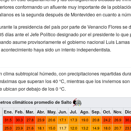
riores conformando un afluente muy importante de la población
talianos es la segunda después de Montevideo en cuanto a núm
rante la presidencia del país por parte de Venancio Flores se 
5 días ante el Jefe Político designado por el presidente lo qu
uando asume provisoriamente el gobierno nacional Luis Lamas t
 acontecimiento haya sido un intento independentista.
un clima subtropical húmedo, con precipitaciones repartidas dur
 máximas que superan los 40
°C, mientras que los inviernos son
 ubican por debajo de los 0
°C.
tros climáticos promedio de Salto
Ene.
Feb.
Mar.
Abr.
May.
Jun.
Jul.
Ago.
Sep.
Oct.
Nov.
Dic
31.5
30.3
27.8
23.9
20.6
17.1
17.3
19.0
20.8
24.2
26.9
30.
25.0
23.9
21.6
18.1
15.0
11.7
12.0
13.2
14.9
18.0
20.7
23.