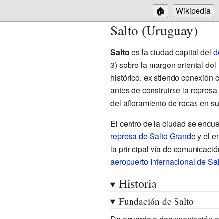
🏠
Wikipedia
Salto (Uruguay)
Salto
es la ciudad capital del
d
3
) sobre la margen oriental del
histórico, existiendo conexión c
antes de construirse la repres
del afloramiento de rocas en su
El centro de la ciudad se encuen
represa de Salto Grande
y el e
la principal vía de comunicación
aeropuerto Internacional de Sal
Historia
Fundación de Salto
De acuerdo a documentación arq