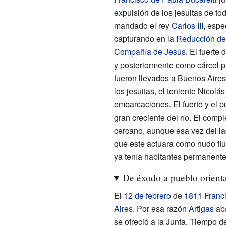
expulsión de los jesuitas de tod
mandado el rey
Carlos III
, espe
capturando en la
Reducción de
Compañía de Jesús
. El fuerte
y posteriormente como cárcel p
fueron llevados a Buenos Aires 
los jesuitas, el teniente Nicolás
embarcaciones. El fuerte y el 
gran creciente del río. El compl
cercano, aunque esa vez del lad
que este actuara como nudo flu
ya tenía habitantes permanente
De éxodo a pueblo orienta
El
12 de febrero
de
1811
Franci
Aires
. Por esa razón
Artigas
aba
se ofreció a la Junta. Tiempo 