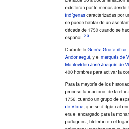
existieron por lo menos desde
indígenas
caracterizadas por un
se puede hablar de un asentamie
década de 1750 cuando se hace 
español.
Durante la
Guerra Guaranítica
,
Andonaegui
, y el
marqués de Va
Montevideo
José Joaquín de V
400 hombres para activar la co
Para la mayoría de los historiado
proceso fundacional de la ciuda
1756, cuando un grupo de espa
de Viana
, que se dirigían al e
era el encargado para la monarq
portugués-, hicieron en el luga
galpones y ranchos para su trop