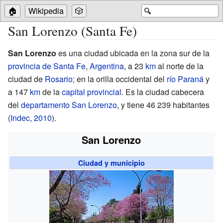
🏠
Wikipedia
🎲
🔍
San Lorenzo (Santa Fe)
San Lorenzo
es una ciudad ubicada en la zona sur de la
provincia de Santa Fe
,
Argentina
, a 23
km
al norte de la
ciudad de
Rosario
; en la orilla occidental del
río Paraná
y
a 147
km
de la
capital provincial
. Es la ciudad cabecera
del
departamento San Lorenzo
, y tiene
46
239 habitantes
(
Indec
,
2010
)
.
San Lorenzo
Ciudad y municipio