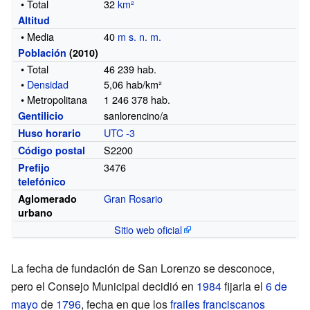
• Total
32
km²
Altitud
• Media
40
m s. n. m.
Población
(2010)
• Total
46 239
hab.
•
Densidad
5,06 hab/km²
• Metropolitana
1 246 378 hab.
sanlorencino/a
Gentilicio
UTC -3
Huso horario
S2200
Código postal
3476
Prefijo
telefónico
Gran Rosario
Aglomerado
urbano
Sitio web oficial
La fecha de fundación de San Lorenzo se desconoce,
pero el Consejo Municipal decidió en
1984
fijarla el
6 de
mayo
de
1796
, fecha en que los
frailes
franciscanos