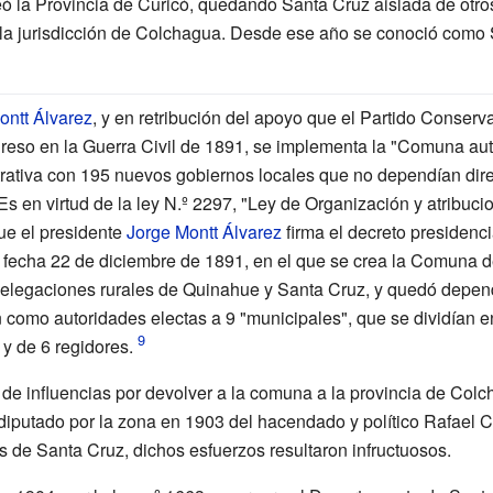
eó la Provincia de Curicó, quedando Santa Cruz aislada de otr
a jurisdicción de Colchagua. Desde ese año se conoció como 
ontt Álvarez
, y en retribución del apoyo que el Partido Conser
reso en la Guerra Civil de 1891, se implementa la "Comuna au
strativa con 195 nuevos gobiernos locales que no dependían dir
 en virtud de la ley N.º 2297, "Ley de Organización y atribuci
ue el presidente
Jorge Montt Álvarez
firma el decreto presidenci
 fecha 22 de diciembre de 1891, en el que se crea la Comuna 
bdelegaciones rurales de Quinahue y Santa Cruz, y quedó depe
 como autoridades electas a 9 "municipales", que se dividían e
y de 6 regidores.
 de influencias por devolver a la comuna a la provincia de Colc
iputado por la zona en 1903 del hacendado y político Rafael 
de Santa Cruz, dichos esfuerzos resultaron infructuosos.