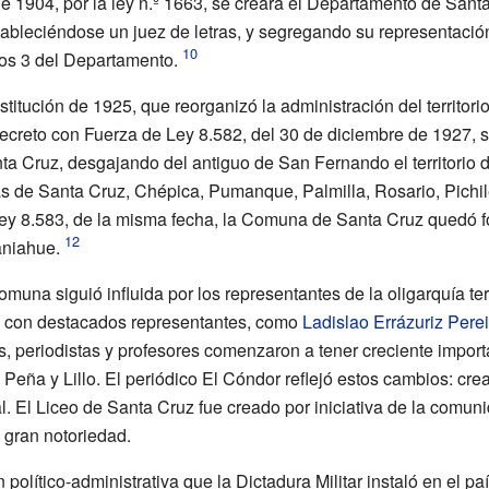
o de 1904, por la ley n.º 1663, se creara el Departamento de Sant
bleciéndose un juez de letras, y segregando su representación
los 3 del Departamento.
titución de 1925, que reorganizó la administración del territori
ecreto con Fuerza de Ley 8.582, del 30 de diciembre de 1927, se
a Cruz, desgajando del antiguo de San Fernando el territorio d
s de Santa Cruz, Chépica, Pumanque, Palmilla, Rosario, Pichil
Ley 8.583, de la misma fecha, la Comuna de Santa Cruz quedó f
aniahue.
muna siguió influida por los representantes de la oligarquía terr
), con destacados representantes, como
Ladislao Errázuriz Perei
, periodistas y profesores comenzaron a tener creciente impor
 Peña y Lillo
. El periódico El Cóndor reflejó estos cambios: cre
al. El Liceo de Santa Cruz fue creado por iniciativa de la comun
 gran notoriedad.
 político-administrativa que la Dictadura Militar instaló en el p