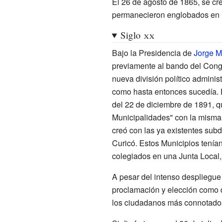
El 26 de agosto de 1865, se cr
permanecieron englobados en l
Siglo
xx
Bajo la Presidencia de
Jorge M
previamente al bando del Cong
nueva división político admini
como hasta entonces sucedía. Es
del 22 de diciembre de 1891, q
Municipalidades" con la misma
creó con las ya existentes su
Curicó. Estos Municipios tenían
colegiados en una Junta Local, 
A pesar del intenso despliegue
proclamación y elección como d
los ciudadanos más connotados 