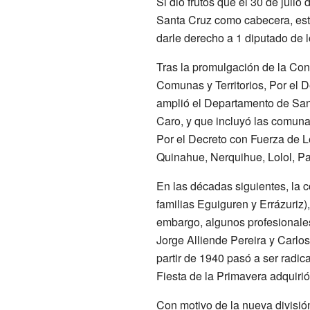
Si dio frutos que el 30 de juli
Santa Cruz como cabecera, esta
darle derecho a 1 diputado de 
Tras la promulgación de la Cons
Comunas y Territorios, Por el D
amplió el Departamento de Sant
Caro, y que incluyó las comuna
Por el Decreto con Fuerza de 
Quinahue, Nerquihue, Lolol, P
En las décadas siguientes, la co
familias Eguiguren y Errázuriz
embargo, algunos profesionales
Jorge Alliende Pereira
y
Carlos
partir de 1940 pasó a ser radic
Fiesta de la Primavera adquirió
Con motivo de la nueva división