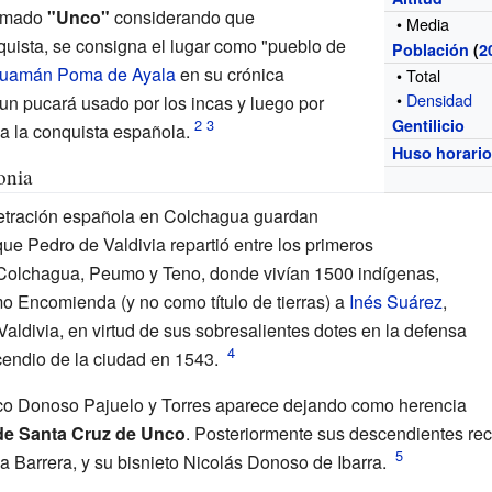
lamado
"Unco"
considerando que
• Media
quista, se consigna el lugar como "pueblo de
Población
(
2
uamán Poma de Ayala
en su crónica
• Total
•
Densidad
 un pucará usado por los incas y luego por
Gentilicio
a la conquista española.
Huso horari
onia
etración española en Colchagua guardan
ue Pedro de Valdivia repartió entre los primeros
 Colchagua, Peumo y Teno, donde vivían 1500 indígenas,
 Encomienda (y no como título de tierras) a
Inés Suárez
,
aldivia, en virtud de sus sobresalientes dotes en la defensa
ncendio de la ciudad en 1543.
co Donoso Pajuelo y Torres aparece dejando como herencia
de Santa Cruz de Unco
. Posteriormente sus descendientes reci
a Barrera, y su bisnieto Nicolás Donoso de Ibarra.