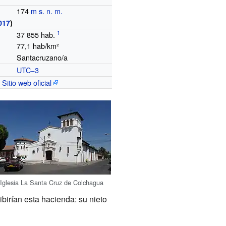
174
m s. n. m.
017
)
37
855
hab.
77,1 hab/km²
Santacruzano/a
UTC−3
o
Sitio web oficial
Iglesia La Santa Cruz de Colchagua
birían esta hacienda: su nieto