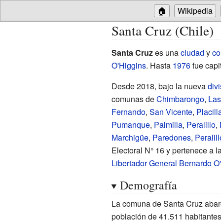
🏠
Wikipedia
Santa Cruz (Chile)
Santa Cruz
es una
ciudad
y
c
O'Higgins
. Hasta
1976
fue capi
Desde 2018, bajo la nueva
divi
comunas de
Chimbarongo
,
Las
Fernando
,
San Vicente
,
Placill
Pumanque
,
Palmilla
,
Peralillo
,
Marchigüe
,
Paredones
,
Peralill
Electoral N° 16 y pertenece a la
Libertador General Bernardo O
Demografía
La comuna de Santa Cruz abarc
población de 41.511 habitantes