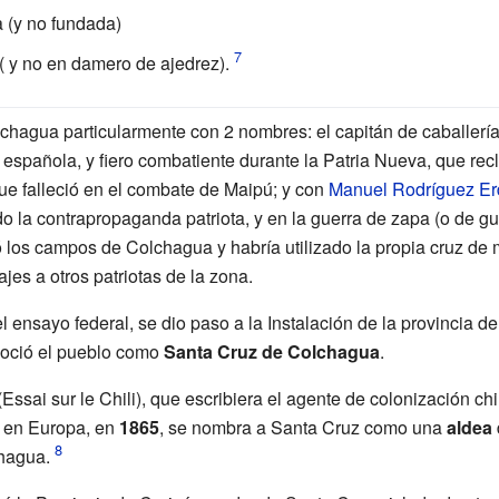
 (y no fundada)
" ( y no en damero de ajedrez).
chagua particularmente con 2 nombres: el capitán de caballerí
española, y fiero combatiente durante la Patria Nueva, que rec
e falleció en el combate de Maipú; y con
Manuel Rodríguez Er
o la contrapropaganda patriota, y en la guerra de zapa (o de gue
 los campos de Colchagua y habría utilizado la propia cruz de 
es a otros patriotas de la zona.
l ensayo federal, se dio paso a la Instalación de la provincia d
noció el pueblo como
Santa Cruz de Colchagua
.
Essai sur le Chili), que escribiera el agente de colonización ch
 en Europa, en
1865
, se nombra a Santa Cruz como una
aldea
chagua.