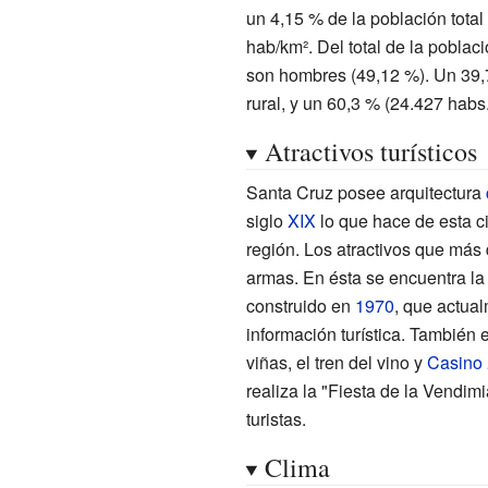
un 4,15
% de la población total
hab/km². Del total de la poblac
son hombres (49,12
%). Un 39,
rural, y un 60,3
% (24.427 habs.
Atractivos turísticos
Santa Cruz posee arquitectura
siglo
XIX
lo que hace de esta c
región. Los atractivos que más
armas. En ésta se encuentra la 
construido en
1970
, que actual
información turística. También 
viñas, el tren del vino y
Casino
realiza la "Fiesta de la Vendim
turistas.
Clima