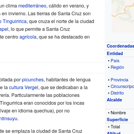
 un clima
mediterráneo
, cálido en verano, y
 en invierno. Las tierras de Santa Cruz son
o Tinguiririca
, que cruza el norte de la ciudad
apel
, lo que permite a Santa Cruz
te centro
agrícola
, que se ha destacado en
Coordenada
Entidad
•
País
•
Región
bitada por
picunches
, habitantes de lengua
•
Provincia
•
Circunscripc
e la
cultura Vergel
, que se dedicaban a la
•
Distrito
farería. Particularmente las poblaciones
Alcalde
 Tinguririca eran conocidos por los incas
vaje en idioma quechua), por no
• Nombre
ntinsuyu
.
Superficie
• Total
nde se emplaza la ciudad de Santa Cruz
Altitud