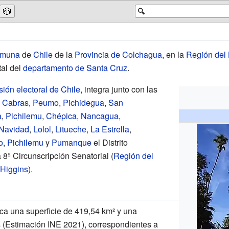
🎲
🔍
omuna
de
Chile
de la
Provincia de Colchagua
, en la
Región del 
tal del
departamento de Santa Cruz
.
sión electoral de Chile
, integra junto con las
 Cabras
,
Peumo
,
Pichidegua
,
San
a
,
Pichilemu
,
Chépica
,
Nancagua
,
Navidad
,
Lolol
,
Litueche
,
La Estrella
,
o
,
Pichilemu
y
Pumanque
el Distrito
 8ª Circunscripción Senatorial (
Región del
'Higgins
).
a una superficie de 419,54
km² y una
 (Estimación INE 2021), correspondientes a