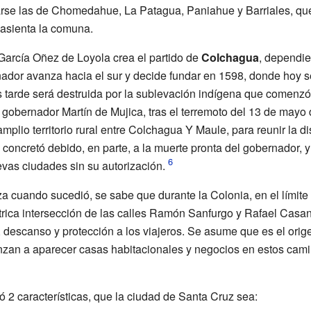
se las de Chomedahue, La Patagua, Paniahue y Barriales, que 
 asienta la comuna.
García Oñez de Loyola crea el partido de
Colchagua
, dependie
nador avanza hacia el sur y decide fundar en 1598, donde hoy se
tarde será destruida por la sublevación indígena que comenzó 
 gobernador Martín de Mujica, tras el terremoto del 13 de mayo
amplio territorio rural entre Colchagua Y Maule, para reunir la d
 concretó debido, en parte, a la muerte pronta del gobernador, y 
vas ciudades sin su autorización.
a cuando sucedió, se sabe que durante la Colonia, en el límite 
ntrica intersección de las calles Ramón Sanfurgo y Rafael Casan
, descanso y protección a los viajeros. Se asume que es el ori
nzan a aparecer casas habitacionales y negocios en estos cam
ó 2 características, que la ciudad de Santa Cruz sea: