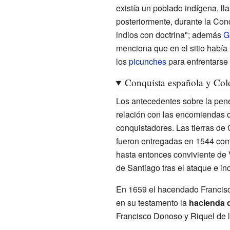
existía un poblado indígena, l
posteriormente, durante la Con
indios con doctrina"; además
G
menciona que en el sitio había
los
picunches
para enfrentarse 
Conquista española y Col
Los antecedentes sobre la pen
relación con las encomiendas q
conquistadores. Las tierras de
fueron entregadas en 1544 como
hasta entonces conviviente de V
de Santiago tras el ataque e i
En 1659 el hacendado Francis
en su testamento la
hacienda 
Francisco Donoso y Riquel de l