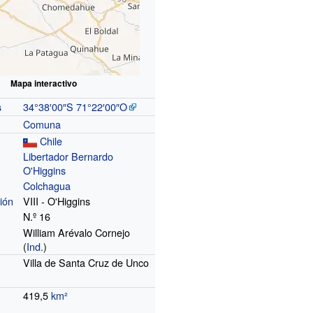
Mapa interactivo
34°38′00″S
71°22′00″O
s
Comuna
Chile
Libertador Bernardo
O'Higgins
Colchagua
ión
VIII - O'Higgins
N.º 16
William Arévalo Cornejo
(
Ind.
)
Villa de Santa Cruz de Unco
419,5
km²