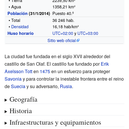
• Tierra
2239,50 km²
• Agua
1358,21 km²
Puesto 40.º
Población
(31/1/2014)
• Total
36
246
hab.
•
Densidad
16,18 hab/km²
UTC+02:00
y
UTC+03:00
Huso horario
Sitio web oficial
La ciudad fue fundada en el siglo XVII alrededor del
castillo de San Olaf. El castillo fue fundado por
Erik
Axelsson Tott
en
1475
en un esfuerzo para proteger
Savonia
y para controlar la inestable frontera entre el reino
de
Suecia
y su adversario,
Rusia
.
Geografía
Historia
Infraestructuras y equipamientos