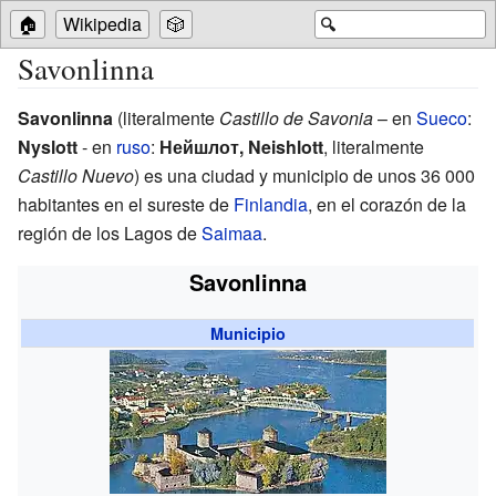
🏠
Wikipedia
🎲
🔍
Savonlinna
Savonlinna
(literalmente
Castillo de Savonia
– en
Sueco
:
Nyslott
- en
ruso
:
Нейшлот, Neishlott
, literalmente
Castillo Nuevo
) es una ciudad y municipio de unos 36
000
habitantes en el sureste de
Finlandia
, en el corazón de la
región de los Lagos de
Saimaa
.
Savonlinna
Municipio