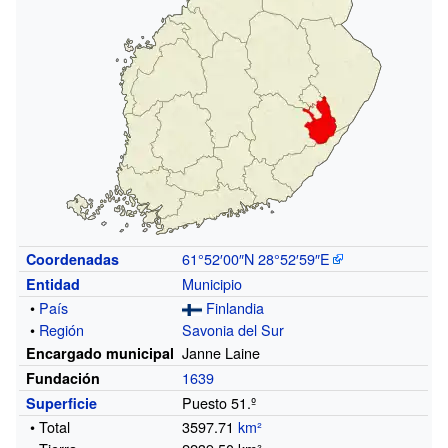
61°52′00″N
28°52′59″E
Coordenadas
Municipio
Entidad
•
País
Finlandia
•
Región
Savonia del Sur
Janne Laine
Encargado municipal
1639
Fundación
Puesto 51.º
Superficie
• Total
3597.71
km²