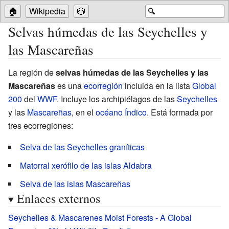
🏠
Wikipedia
🎲
🔍
Selvas húmedas de las Seychelles y
las Mascareñas
La región de
selvas húmedas de las Seychelles y las
Mascareñas
es una
ecorregión
incluida en la lista
Global
200
del
WWF
. Incluye los archipiélagos de las
Seychelles
y las
Mascareñas
, en el
océano Índico
. Está formada por
tres ecorregiones:
Selva de las Seychelles graníticas
Matorral xerófilo de las islas Aldabra
Selva de las islas Mascareñas
Enlaces externos
Seychelles & Mascarenes Moist Forests - A Global