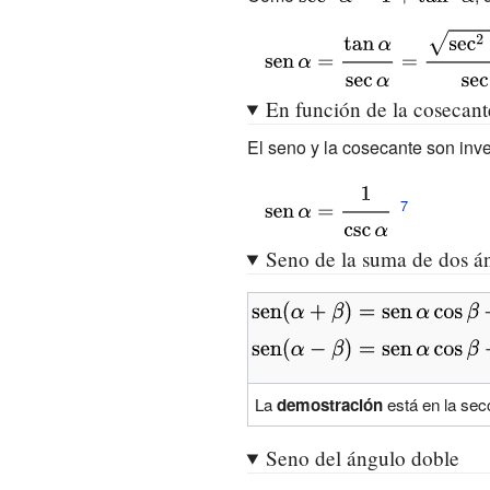
{\cfrac {\tan
^{2}\alpha }}}}
\sec
\alpha }{\sec
{\displaystyle
^{2}\alpha
\alpha }}}
\operatorname
=1+\tan
{sen} \alpha =
En función de la cosecant
^{2}\alpha }
{\cfrac {\tan
El seno y la cosecante son inve
\alpha }{\sec
\alpha }}=
{\displaystyle
{\cfrac {\sqrt
\operatorname
{\sec
{sen} \alpha =
Seno de la suma de dos á
^{2}\alpha -1}}
{\cfrac {1}{\csc
{\sec \alpha }}}
\alpha }}}
{\displaystyle
\operatorname {sen}
{\displaystyle
\left(\alpha +\beta
\operatorname {sen}
\right)=\operatorname
\left(\alpha -\beta
La
demostración
está en la sec
{sen} \alpha \cos
\right)=\operatorname
\beta +\cos \alpha
Seno del ángulo doble
{sen} \alpha \cos
\operatorname {sen}