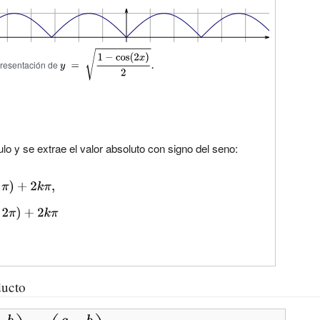
{\displaystyle
resentación de
y\;=\;{\sqrt
{\frac {1-
\cos(2x)}
{2}}}.}
ulo y se extrae el valor absoluto con signo del seno:
ucto