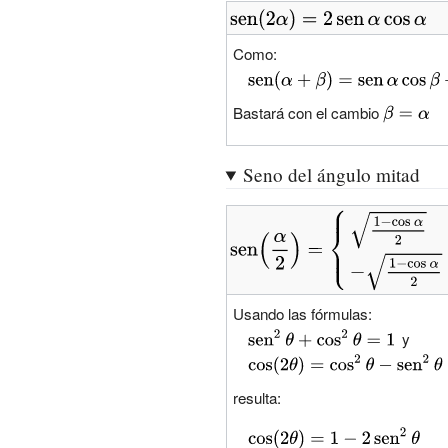
\beta -\cos \alpha
\beta }
{\displaystyle
\operatorname {sen}
\operatorname {sen}
\beta }
Como:
\left(2\alpha
{\displaystyle
\right)=2\operatorname
\operatorname {sen}
Bastará con el cambio
{\displays
{sen} \alpha \cos
\left(\alpha +\beta
\beta =\al
\alpha }
\right)=\operatorname
\,}
Seno del ángulo mitad
{sen} \alpha \cos
\beta +\cos \alpha
{\displaystyle
\operatorname {sen}
\operatorname
\beta }
{sen}
\left({\frac
Usando las fórmulas:
{\alpha }
{\displaystyle
y
{2}}\right)=
\operatorname
{\displaystyle
{\begin{cases}
{sen}
\cos
resulta:
{\sqrt {\frac {1-
^{2}\theta
\left(2\theta
\cos \alpha }
{\displaystyle
+\cos
\right)=\cos