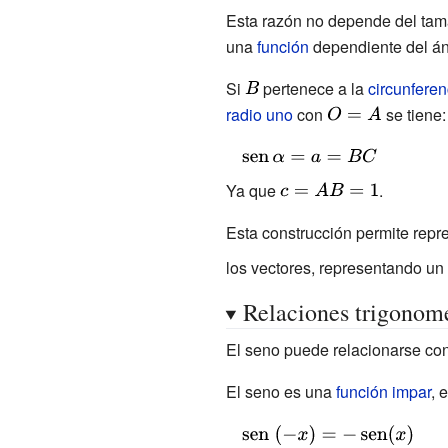
{sen} \alpha =
Esta razón no depende del tama
{\frac {a}{c}}=
una
función
dependiente del á
{\frac {BC}
Si
{\displaystyle
pertenece a la
circunfere
{AB}}}
radio uno
B}
con
{\displaystyle
se tiene:
O=A}
{\displaystyle
\operatorname
Ya que
{\displaystyle
.
{sen} \alpha
c=AB=1}
Esta construcción permite repr
=a=BC\,}
los vectores, representando un
Relaciones trigonomé
El seno puede relacionarse co
El seno es una
función impar
, 
{\displaystyle