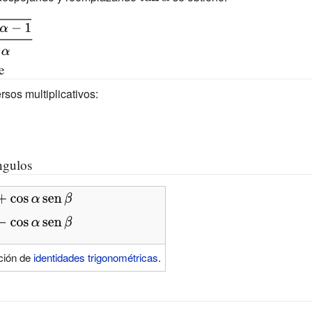
\tan \alpha }
e
rsos multiplicativos:
ngulos
ción de
identidades trigonométricas
.