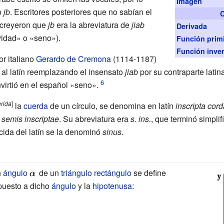
Imagen
o
jb
. Escritores posteriores que no sabían el
C
a creyeron que
jb
era la abreviatura de
jiab
Derivada
vidad» o «seno»).
Función primi
Función inve
tor italiano
Gerardo de Cremona
(1114-1187)
e al latín reemplazando el insensato
jiab
por su contraparte latin
virtió en el español «seno».
rida
]
la
cuerda
de un círculo, se denomina en latín
inscripta cord
a
semis inscriptae
. Su abreviatura era
s.
ins.
, que terminó simpl
ida del latín se la denominó
sinus
.
n
ángulo
{\displaystyle
de un
triángulo rectángulo
se define
uesto a dicho
\alpha \,}
ángulo
y la
hipotenusa
: