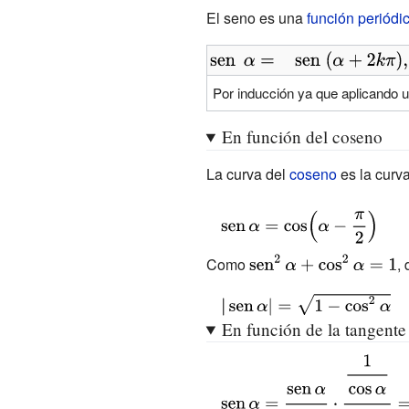
\operatorname
El seno es una
función periódi
{sen} \;(-x)=-
\operatorname
{\displaystyle
{sen}(x)}
\operatorname
Por inducción ya que aplicando
{sen} \;\alpha
=\;\;\;\operatorname
En función del coseno
{sen} \;(\alpha
La curva del
coseno
es la curv
+2k\pi ),\;\;k\in
\mathbb {Z} }
{\displaystyle
\operatorname
{\displaystyle
Como
,
{sen} \alpha
\operatorname
=\cos
{\displaystyle
{sen}
\left(\alpha -
|\operatorname
En función de la tangente
^{2}\alpha
{\frac {\pi }
{sen} \alpha |=
+\cos
{\displaystyle
{2}}\right)}
{\sqrt {1-\cos
^{2}\alpha =1}
\operatorname
^{2}\alpha }}}
{sen} \alpha =