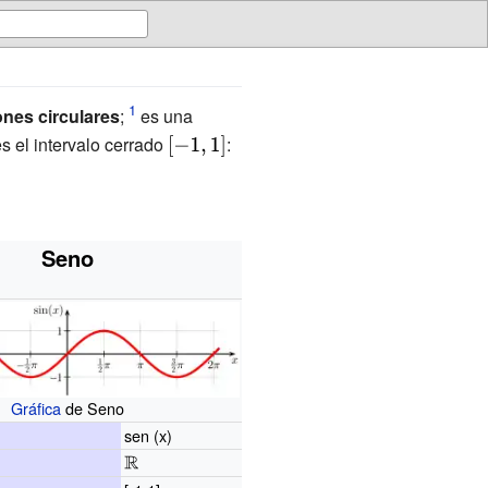
ones circulares
;
es una
s el intervalo cerrado
{\displaystyle
:
[-1,1]}
Seno
Gráfica
de Seno
sen (x)
{\displaystyle
\mathbb {R}