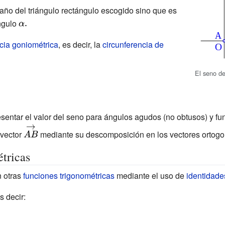
ño del triángulo rectángulo escogido sino que es
ngulo
{\displaystyle
\alpha .}
ncia goniométrica
, es decir, la
circunferencia de
El seno d
esentar el valor del seno para ángulos agudos (no obtusos) y f
{\displaystyle
 vector
mediante su descomposición en los vectores ortog
{\vec {AB}}}
tricas
n otras
funciones trigonométricas
mediante el uso de
identidade
es decir: