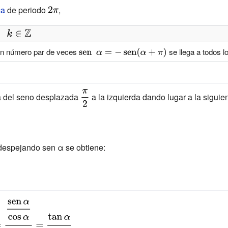
ca
de periodo
{\displaystyle
,
2\pi }
 un número par de veces
{\displaystyle
se llega a todos l
\operatorname
{sen} \;\alpha
=-
{\displaystyle
a del seno desplazada
a la izquierda dando lugar a la siguie
\operatorname
{\frac {\pi }
{sen}(\alpha
{2}}}
+\pi )}
 despejando sen α se obtiene: