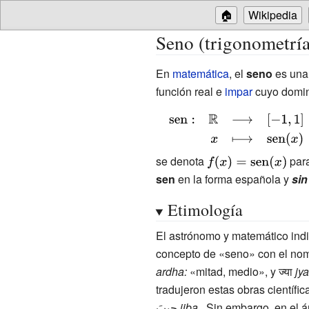
🏠
Wikipedia
Seno (trigonometría
En
matemática
, el
seno
es una 
función real e
impar
cuyo domi
{\displaystyle
{\begin{array}
{rrcl}\operatorname
se denota
{\displaystyle
par
{sen}
f(x)=\operatorname
sen
en la forma española y
sin
{sen}(x)}
Etimología
El astrónomo y matemático ind
concepto de «seno» con el no
ardha:
«mitad, medio», y ज्या
jya
tradujeron estas obras científic
جِيبَ
jiba
. Sin embargo, en el ár