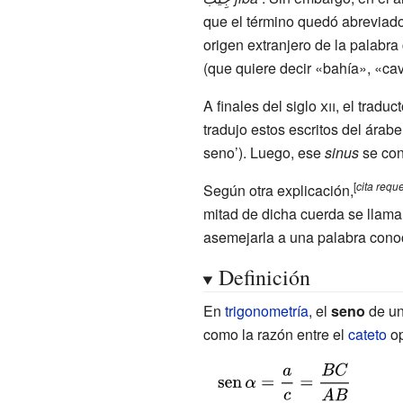
que el término quedó abreviad
origen extranjero de la palabr
(que quiere decir «bahía», «ca
A finales del
siglo
xii
, el traduc
tradujo estos escritos del árab
seno’). Luego, ese
sinus
se con
[
cita
reque
Según otra explicación,
mitad de dicha cuerda se llam
asemejarla a una palabra conoc
Definición
En
trigonometría
, el
seno
de u
como la razón entre el
cateto
op
{\displaystyle
\operatorname