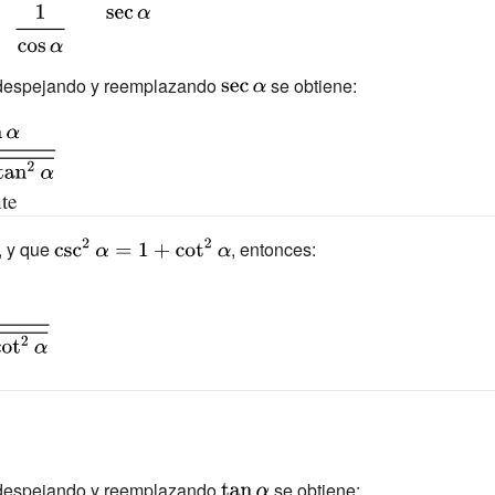
{\displaystyle
 despejando y reemplazando
se obtiene:
\sec \alpha }
te
{\displaystyle
, y que
, entonces:
\csc
^{2}\alpha
=1+\cot
^{2}\alpha }
{\displaystyle
 despejando y reemplazando
se obtiene: