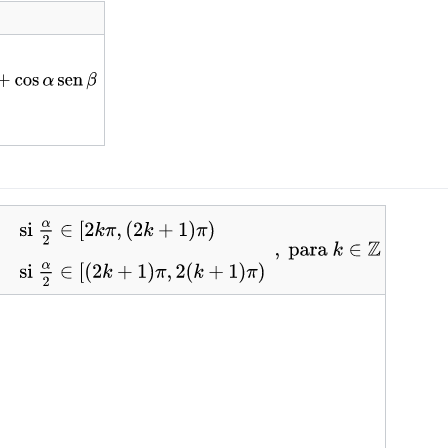
tyle
pha