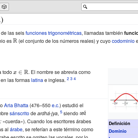
🎲
🔍
)
de las seis
funciones trigonométricas
, llamadas también
funci
nio es
{\displaystyle
(el conjunto de los números reales) y cuyo
codominio
e
\mathbb {R} }
a todo
{\displaystyle
. El nombre se abrevia como
x\in \mathbb
en las formas
latina
e inglesa.
{R} }
io
Aria Bhatta
(476–550
e.c.
) estudió el
mbre
sánscrito
de
ardhá-jya
,
siendo अर्ध
:
«cuerda»). Cuando los escritores árabes
Definición
as al
árabe
, se referían a este término como
Dominio
abe escrito se omiten las vocales, por lo