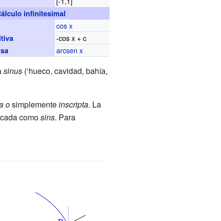
[-1,1]
}
álculo infinitesimal
cos x
-cos x + c
tiva
arcsen x
rsa
a
sinus
(‘hueco, cavidad, bahía,
a o
simplemente
inscripta
. La
ificada como
sins
. Para