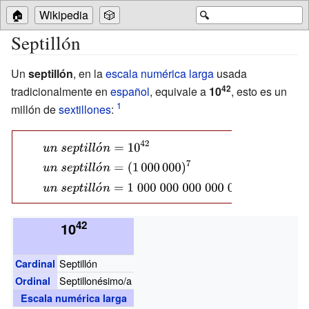
🏠
Wikipedia
🎲
🔍
Septillón
Un
septillón
, en la
escala numérica larga
usada
42
tradicionalmente en
español
, equivale a
10
, esto es un
millón de
sextillones
:
{\displaystyle
un\
{\displaystyle un\
septill{\acute
septill{\acute
{\displaystyle un\ septill{\acute
{o}}n=10^{42}}
{o}}n=
{o}}n=1\;000\;000\;000\;000\;000\;000\;000\;000\;00
42
(1\,000\,000)^{7}}
10
Septillón
Cardinal
Septillonésimo/a
Ordinal
Escala numérica larga