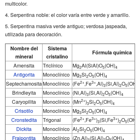
multicolor.
Serpentina noble: el color varía entre verde y amarillo.
Serpentina masiva verde antiguo; verdosa jaspeada,
utilizada para decoración.
Nombre del
Sistema
Fórmula química
mineral
cristalino
Amensita
Triclínico
Mg
Al(SiAl)O
(OH)
2
5
4
Antigorita
Monoclínico
Mg
Si
O
(OH)
3
2
5
4
2+
3+
Septechamosita
Monoclínico
(Fe
,Fe
,Al)
(Si,Al)
O
(OH)
3
2
5
Brindleyita
Monoclínico
(Ni,Al)
(Si,Al)
O
(OH)
3
2
5
4
2+
Caryopilita
Monoclínico
(Mn
)
Si
O
(OH)
3
2
5
4
Crisotilo
Monoclínico
Mg
Si
O
(OH)
3
2
5
4
2+
3+
3+
Cronstedita
Trigonal
(Fe
,Fe
)
(Si,Fe
)
O
(OH)
3
2
5
4
Dickita
Monoclínico
Al
Si
O
(OH)
2
2
5
4
Fraipontita
Monoclínico
(Zn,Al)
(Si,Al)
O
(OH)
3
2
5
4