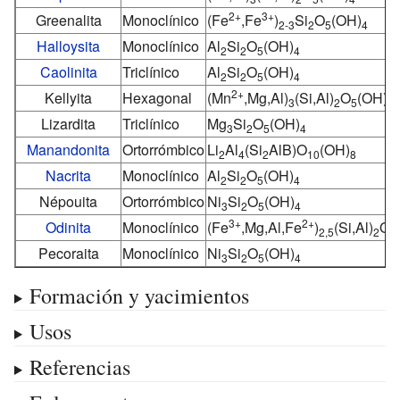
2+
3+
Greenalita
Monoclínico
(Fe
,Fe
)
Si
O
(OH)
2-3
2
5
4
Halloysita
Monoclínico
Al
Si
O
(OH)
2
2
5
4
Caolinita
Triclínico
Al
Si
O
(OH)
2
2
5
4
2+
Kellyita
Hexagonal
(Mn
,Mg,Al)
(Si,Al)
O
(OH)
3
2
5
4
Lizardita
Triclínico
Mg
Si
O
(OH)
3
2
5
4
Manandonita
Ortorrómbico
Li
Al
(Si
AlB)O
(OH)
2
4
2
10
8
Nacrita
Monoclínico
Al
Si
O
(OH)
2
2
5
4
Népouita
Ortorrómbico
Ni
Si
O
(OH)
3
2
5
4
3+
2+
Odinita
Monoclínico
(Fe
,Mg,Al,Fe
)
(Si,Al)
O
2,5
2
5
Pecoraita
Monoclínico
Ni
Si
O
(OH)
3
2
5
4
Formación y yacimientos
Usos
Referencias