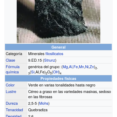
General
Categoría
Minerales
filosilicatos
Clase
9.ED.15 (
Strunz
)
Fórmula
genérica del grupo: (
Mg
,
Al
,
Fe
,
Mn
,
Ni
,
Zn
)
2-
química
(
Si
,Al,Fe)
O
(
OH
)
3
2
5
4
Propiedades físicas
Color
Verde en varias tonalidades hasta negro
Lustre
Céreo a graso en las variedades masivas, sedoso
en las fibrosas
Dureza
2,5-5 (
Mohs
)
Tenacidad
Quebradiza
Densidad
2,6