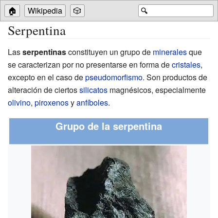
🏠
Wikipedia
🎲
🔍
Serpentina
Las
serpentinas
constituyen un grupo de
minerales
que
se caracterizan por no presentarse en forma de
cristales
,
excepto en el caso de
pseudomorfismo
. Son productos de
alteración de ciertos
silicatos
magnésicos, especialmente
olivino
,
piroxenos
y
anfíboles
.
Grupo de la serpentina