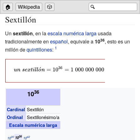
🏠
Wikipedia
🎲
🔍
Sextillón
Un
sextillón
, en la
escala numérica larga
usada
36
tradicionalmente en
español
, equivale a
10
, esto es un
millón de
quintillones
:
{\displaystyle un\;sextill{\acute
{o}}n=10^{36}=1\;000\;000\;000\;000\;000\;000\;000\;0
36
10
Sextillón
Cardinal
Sextillonésimo/a
Ordinal
Escala numérica larga
36
30
42
10
10
10