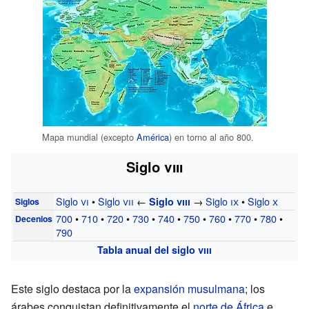
Mapa mundial (excepto
América
) en torno al año 800.
Siglo
viii
Siglo
vi
•
Siglo
vii
←
→
Siglo
ix
•
Siglo
x
Siglo
viii
Siglos
700
•
710
•
720
•
730
•
740
•
750
•
760
•
770
•
780
•
Decenios
790
Tabla anual del siglo
viii
Este siglo destaca por la
expansión musulmana
; los
árabes conquistan definitivamente el
norte de África
e