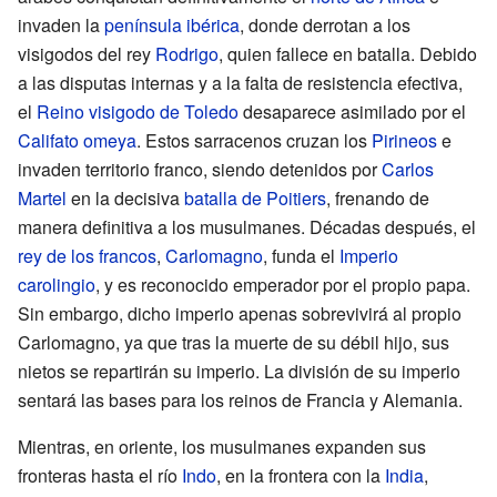
invaden la
península ibérica
, donde derrotan a los
visigodos del rey
Rodrigo
, quien fallece en batalla. Debido
a las disputas internas y a la falta de resistencia efectiva,
el
Reino visigodo de Toledo
desaparece asimilado por el
Califato omeya
. Estos sarracenos cruzan los
Pirineos
e
invaden territorio franco, siendo detenidos por
Carlos
Martel
en la decisiva
batalla de Poitiers
, frenando de
manera definitiva a los musulmanes. Décadas después, el
rey de los francos
,
Carlomagno
, funda el
Imperio
carolingio
, y es reconocido emperador por el propio papa.
Sin embargo, dicho imperio apenas sobrevivirá al propio
Carlomagno, ya que tras la muerte de su débil hijo, sus
nietos se repartirán su imperio. La división de su imperio
sentará las bases para los reinos de Francia y Alemania.
Mientras, en oriente, los musulmanes expanden sus
fronteras hasta el río
Indo
, en la frontera con la
India
,