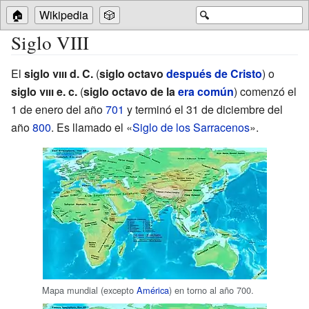
🏠
Wikipedia
🎲
🔍
Siglo VIII
El
siglo
viii
d.
C.
(
siglo octavo
después de Cristo
) o
siglo
viii
e. c.
(
siglo octavo de la
era común
) comenzó el
1 de enero del año
701
y terminó el 31 de diciembre del
año
800
. Es llamado el «
Siglo de los Sarracenos
».
Mapa mundial (excepto
América
) en torno al año 700.