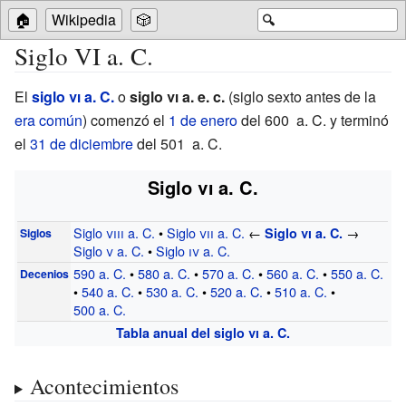
🏠
Wikipedia
🎲
🔍
Siglo VI a. C.
El
siglo
vi
a.
C.
o
siglo
vi
a. e. c.
(siglo sexto antes de la
era común
) comenzó el
1 de enero
del 600
a.
C. y terminó
el
31 de diciembre
del 501
a.
C.
Siglo
vi
a.
C.
Siglo
viii
a.
C.
•
Siglo
vii
a.
C.
←
→
Siglo
vi
a.
C.
Siglos
Siglo
v
a.
C.
•
Siglo
iv
a.
C.
590
a.
C.
•
580
a.
C.
•
570
a.
C.
•
560
a.
C.
•
550
a.
C.
Decenios
•
540
a.
C.
•
530
a.
C.
•
520
a.
C.
•
510
a.
C.
•
500
a.
C.
Tabla anual del siglo
vi
a.
C.
Acontecimientos