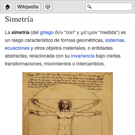
🏠
Wikipedia
🎲
🔍
Simetría
La
simetría
(del
griego
őύν "con" y μέτροv "medida") es
un rasgo característico de formas geométricas,
sistemas
,
ecuaciones
y otros objetos materiales, o entidades
abstractas, relacionada con su
invariancia
bajo ciertas
transformaciones, movimientos o intercambios.