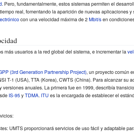
d
. Pero, fundamentalmente, estos sistemas permiten el desarrol
 tiempo real, fomentando la aparición de nuevas aplicaciones y 
ectrónico
con una velocidad máxima de 2
Mbit/s
en condiciones
ocidad
 más usuarios a la red global del sistema, e incrementar la
ve
GPP (3rd Generation Partnership Project)
, un proyecto común e
SI T-1 (USA)
,
TTA (Korea)
,
CWTS (China)
. Para alcanzar su 
 versiones anuales. La primera fue en 1999, describía transic
esde
IS-95
y
TDMA
.
ITU
es la encargada de establecer el están
vicios:
stes: UMTS proporcionará servicios de uso fácil y adaptable pa