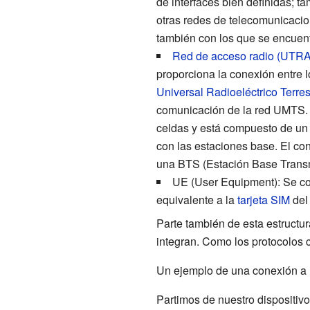
de interfaces bien definidas; t
otras redes de telecomunicacio
también con los que se encuent
Red de acceso radio (UTR
proporciona la conexión entre l
Universal Radioeléctrico Terres
comunicación de la red UMTS
celdas y está compuesto de u
con las estaciones base. El con
una
BTS (Estación Base Trans
UE (User Equipment)
: Se c
equivalente a la
tarjeta SIM
del 
Parte también de esta estructu
integran. Como los protocolos c
Un ejemplo de una conexión a l
Partimos de nuestro dispositivo