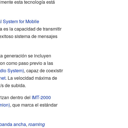
lmente esta tecnología está
 System for Mobile
ca es la capacidad de transmitir
y exitoso sistema de mensajes
ta generación se incluyen
ron como paso previo a las
dio System)
, capaz de coexistir
net
. La velocidad máxima de
/s de subida.
rizan dentro del
IMT-2000
nion)
, que marca el estándar
banda ancha
,
roaming