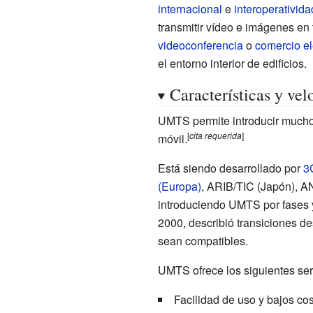
internacional
e
interoperativida
transmitir vídeo e imágenes en
videoconferencia
o
comercio el
el entorno interior de edificios.
Características y vel
UMTS permite introducir muchos
[
cita
requerida
]
móvil.
Está siendo desarrollado por
3
(Europa)
,
ARIB/TIC (Japón)
,
AN
introduciendo UMTS por fases y
2000, describió transiciones d
sean compatibles.
UMTS ofrece los siguientes ser
Facilidad de uso y bajos co