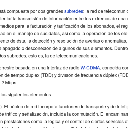
está compuesta por dos grandes
subredes
: la red de telecomuni
tentar la transmisión de información entre los extremos de una
dios para la facturación y tarificación de los abonados, el regis
idad en el manejo de sus datos, así como la operación de los ele
ento de ésta, la detección y resolución de averías o anomalías,
de apagado o desconexión de algunos de sus elementos. Dentro
 dos subredes, esto es, la de telecomunicaciones.
restre basada en una interfaz de radio
W-CDMA
, conocida c
ión de tiempo dúplex (TDD) y división de
frecuencia dúplex (FD
a 2 Mbps.
os siguientes elementos:
k
)
: El núcleo de red incorpora funciones de transporte y de intel
 de tráfico y señalización, incluida la conmutación. El encamina
 prestaciones como la lógica y el control de ciertos servicios o