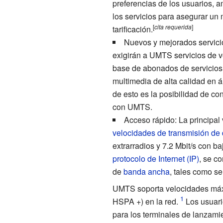
preferencias de los usuarios, am
los servicios para asegurar u
[
cita
requerida
]
tarificación.
Nuevos y mejorados servicio
exigirán a UMTS servicios de v
base de abonados de servicios m
multimedia de alta calidad en á
de esto es la posibilidad de co
con UMTS.
Acceso rápido: La principa
velocidades de transmisión de 
extrarradios y 7.2 Mbit/s con baj
protocolo de Internet (IP)
, se c
de
banda ancha
, tales como se
UMTS soporta velocidades máxi
HSPA +) en la red.
Los usuari
para los terminales de lanzamie