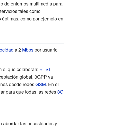
lo de entornos multimedia para
servicios tales como
 óptimas, como por ejemplo en
locidad
a 2
Mbps
por usuario
n el que colaboran:
ETSI
aceptación global, 3GPP va
iones desde redes
GSM
. En el
dar para que todas las redes
3G
ra abordar las necesidades y