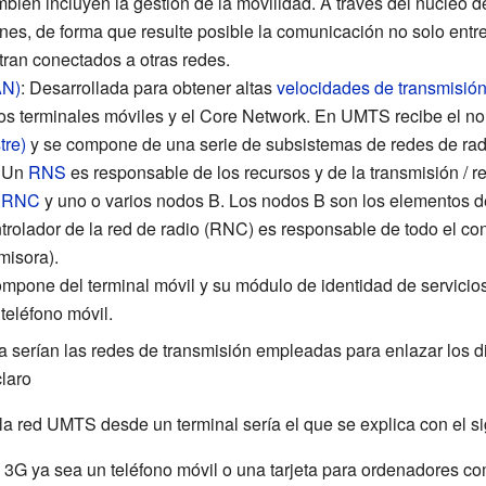
ambién incluyen la gestión de la movilidad. A través del núcleo
nes, de forma que resulte posible la comunicación no solo ent
ran conectados a otras redes.
AN)
: Desarrollada para obtener altas
velocidades de transmisió
os terminales móviles y el
Core Network
. En UMTS recibe el n
tre)
y se compone de una serie de subsistemas de
redes de ra
. Un
RNS
es responsable de los recursos y de la transmisión / 
n
RNC
y uno o varios nodos B. Los nodos B son los elementos d
trolador de la red de radio (RNC) es responsable de todo el con
misora)
.
ompone del terminal móvil y su módulo de identidad de servicios
teléfono móvil.
ra serían las redes de transmisión empleadas para enlazar los d
laro
a red UMTS desde un terminal sería el que se explica con el s
 3G ya sea un teléfono móvil o una tarjeta para ordenadores co