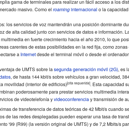
plia gama de terminales para realizar un fácil acceso a los dist
n mercado masivo. Como el
roaming
internacional
o la capacidad 
s: los servicios de voz mantendrán una posición dominante dur
oz de alta calidad junto con servicios de datos e información.
ultimedia en fuerte crecimiento hacia el año 2010, lo que posib
reas carentes de estas posibilidades en la red fija, como zonas 
nectarse a
Internet
desde el terminal móvil o desde el ordenador
l ventaja de UMTS sobre la
segunda generación móvil (2G)
, es 
datos
, de hasta 144 kbit/s sobre vehículos a gran velocidad, 38
[
cita
requerida
]
a movilidad (interior de edificios)
. Esta capacidad s
ombinan poderosamente para prestar servicios multimedia intera
rvicios de videotelefonía y
videoconferencia
y transmisión de au
mas de transferencia de datos teóricas de 42 Mbit/s cuando 
os de las redes desplegadas pueden esperar una tasa de transf
nto '99 (R99) (la versión original de UMTS) y de 7,2 Mbits/s pa