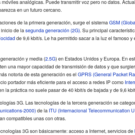
móviles analógicas. Puede transmitir voz pero no datos. Actua
arezca en un futuro cercano.
itaciones de la primera generación, surge el sistema
GSM (Global
inicio de la
segunda generación (2G)
. Su principal característi
locidad
de 9,6 kbit/s. Le ha permitido sacar a la luz el famoso 
generación y media (
2.5G
) en Estados Unidos y Europa. En es
ten una mayor capacidad de transmisión de datos y que surgie
más notoria de esta generación es el
GPRS (General Packet Ra
vicio portador más eficiente para el acceso a redes IP como
Inter
 la práctica no suele pasar de 40 kbit/s de bajada y de 9,6 kbit
ologías 3G. Las tecnologías de la tercera generación se catego
unications-2000)
de la
ITU (Internacional Telecommunication U
an compatibles unas con otras.
tecnologías 3G son básicamente: acceso a Internet, servicios de