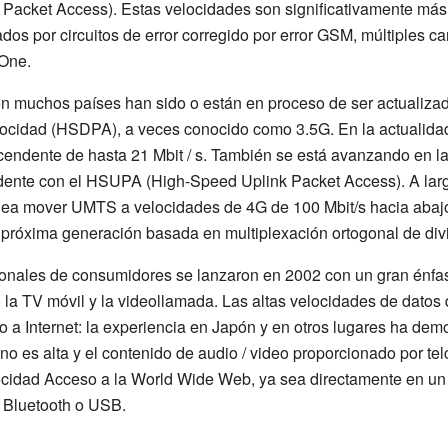
acket Access). Estas velocidades son significativamente más r
dos por circuitos de error corregido por error GSM, múltiples c
One.
 muchos países han sido o están en proceso de ser actualiza
locidad (HSDPA), a veces conocido como 3.5G. En la actualid
cendente de hasta 21 Mbit / s. También se está avanzando en la
ndente con el HSUPA (High-Speed Uplink Packet Access). A lar
nea mover UMTS a velocidades de 4G de 100 Mbit/s hacia abajo
e próxima generación basada en multiplexación ortogonal de divi
nales de consumidores se lanzaron en 2002 con un gran énfasi
 la TV móvil y la videollamada. Las altas velocidades de datos
o a Internet: la experiencia en Japón y en otros lugares ha de
 no es alta y el contenido de audio / video proporcionado por te
locidad Acceso a la World Wide Web, ya sea directamente en un
 Bluetooth o USB.