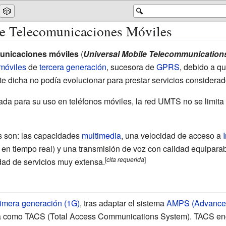
🎲
🔍
de Telecomunicaciones Móviles
municaciones móviles
(
Universal Mobile Telecommunication
móviles
de
tercera generación
, sucesora de
GPRS
, debido a q
 dicha no podía evolucionar para prestar servicios considerad
da para su uso en teléfonos móviles, la red UMTS no se limita 
as son: las capacidades
multimedia
, una velocidad de acceso a
 en tiempo real) y una transmisión de voz con calidad equiparabl
[
cita
requerida
]
ad de servicios muy extensa.
imera generación (1G)
, tras adaptar el sistema
AMPS (Advanced
za como
TACS
(Total Access Communications System). TACS eng