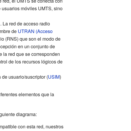
 de red, el UMTS se conecta con
re usuarios móviles UMTS, sino
n
. La red de acceso radio
ombre de
UTRAN (Acceso
dio (RNS)
que son el modo de
recepción en un conjunto de
e la red que se corresponden
trol de los recursos lógicos de
 de usuario/suscriptor (
USIM
)
iferentes elementos que la
iguiente diagrama:
mpatible con esta red, nuestros