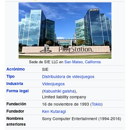
Sede de SIE LLC en
San Mateo
,
California
Acrónimo
SIE
Tipo
Distribuidora de videojuegos
Industria
Videojuegos
Forma legal
(
Kabushiki gaisha
),
Limited liability company
Fundación
16 de noviembre de 1993 (
Tokio
)
Fundador
Ken Kutaragi
Nombres
Sony Computer Entertainment (1994-2016)
anteriores