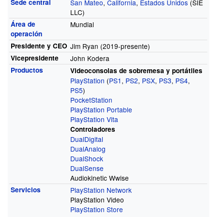
Sede central
San Mateo
,
California
,
Estados Unidos
(SIE
LLC)
Área de
Mundial
operación
Presidente y CEO
Jim Ryan (2019-presente)
Vicepresidente
John Kodera
Productos
Videoconsolas de sobremesa y portátiles
PlayStation
(
PS1
,
PS2
,
PSX
,
PS3
,
PS4
,
PS5
)
PocketStation
PlayStation Portable
PlayStation Vita
Controladores
DualDigital
DualAnalog
DualShock
DualSense
Audiokinetic Wwise
Servicios
PlayStation Network
PlayStation Video
PlayStation Store