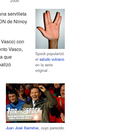
2009.
na servilleta
 ADN de Nimoy
 Vasco) con
ento Vasco,
Spock popularizó
la que
el
saludo vulcano
nalizó
en la serie
original .
Juan José Ibarretxe
, cuyo parecido