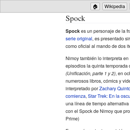
🏠
Wikipedia
Spock
Spock
es un personaje de la fr
serie original
, es presentado s
como oficial al mando de dos it
Nimoy también lo interpreta en
episodios la quinta temporada
(Unificación, parte 1 y 2)
, en oc
numerosos libros, cómics y vide
interpretado por
Zachary Quint
comienza
,
Star Trek: En la osc
una línea de tiempo alternativa
con el Spock de Nimoy que prov
Prime)