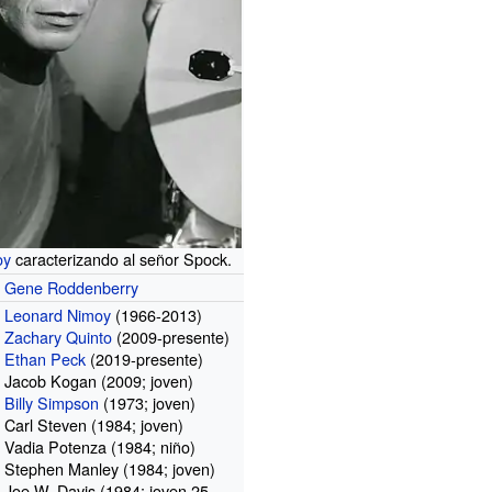
oy
caracterizando al señor Spock.
Gene Roddenberry
Leonard Nimoy
(1966-2013)
Zachary Quinto
(2009-presente)
Ethan Peck
(2019-presente)
Jacob Kogan
(2009; joven)
Billy Simpson
(1973; joven)
Carl Steven
(1984; joven)
Vadia Potenza
(1984; niño)
Stephen Manley
(1984; joven)
Joe W. Davis
(1984; joven 25