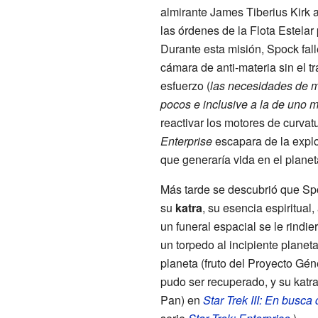
almirante James Tiberius Kirk 
las órdenes de la Flota Estelar
Durante esta misión, Spock falle
cámara de anti-materia sin el tr
esfuerzo (
las necesidades de 
pocos e inclusive a la de uno 
reactivar los motores de curvatu
Enterprise
escapara de la explo
que generaría vida en el plane
Más tarde se descubrió que Spo
su
katra
, su esencia espiritual,
un funeral espacial se le rindi
un torpedo al incipiente planet
planeta (fruto del Proyecto Gén
pudo ser recuperado, y su katra
Pan) en
Star Trek III: En busca