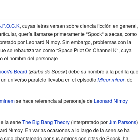
.P.O.C.K
, cuyas letras versan sobre ciencia ficción en general,
rticular, quería llamarse primeramente "Spock" a secas, como
rpretado por Leonard Nimoy. Sin embargo, problemas con la
 que se rebautizaran como "Space Pilot On Channel K", cuya
o el nombre del personaje.
ock's Beard
(
Barba de Spock
) debe su nombre a la perilla que 
 un universo paralelo llevaba en el episodio
Mirror mirror
, de
minem
se hace referencia al personaje de
Leonard Nimoy
e la serie
The Big Bang Theory
(interpretado por
Jim Parsons
)
rd Nimoy. En varias ocasiones a lo largo de la serie se ha
ha sido chantajeado por sus amigos con citas de Spock, ha