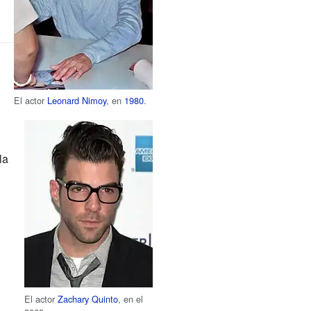
El actor
Leonard Nimoy
, en
1980
.
la
El actor
Zachary Quinto
, en el