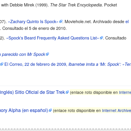
with Debbie Mirek (1999).
. Pocket
The Star Trek Encyclopedia
07).
«Zachary Quinto Is Spock»
. Moviehole.net. Archivado desde
el
. Consultado el 5 de enero de 2010
.
02).
«Spock's Beard Frequently Asked Questions List»
. Consultado
su parecido con Mr Spock
El Correo, 22 de febrero de 2009,
Ibarretxe imita a 'Mr. Spock': «T
nglés) Sitio Oficial de Star Trek
(enlace roto disponible en
Intern
ory Alpha (en español)
(enlace roto disponible en
Internet Archiv