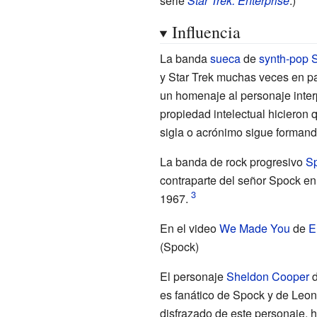
serie
Star Trek: Enterprise
.)
Influencia
La banda
sueca
de
synth-pop
S
y Star Trek muchas veces en pa
un homenaje al personaje inte
propiedad intelectual hicieron
sigla o acrónimo sigue formand
La banda de rock progresivo
Sp
contraparte del señor Spock en
1967.
En el video
We Made You
de
E
(Spock)
El personaje
Sheldon Cooper
d
es fanático de Spock y de Leona
disfrazado de este personaje, 