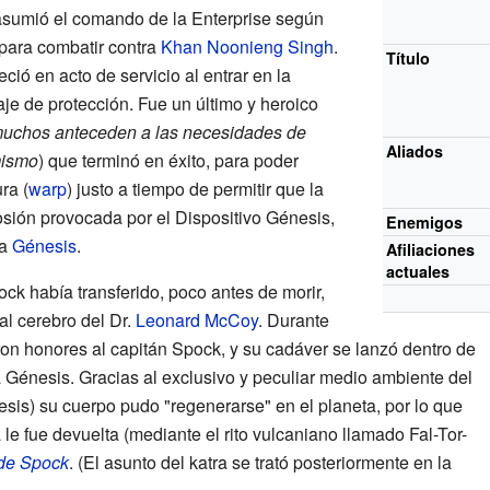
asumió el comando de la Enterprise según
 para combatir contra
Khan Noonieng Singh
.
Título
ció en acto de servicio al entrar en la
aje de protección. Fue un último y heroico
muchos anteceden a las necesidades de
Aliados
mismo
) que terminó en éxito, para poder
ra (
warp
) justo a tiempo de permitir que la
sión provocada por el Dispositivo Génesis,
Enemigos
ta
Génesis
.
Afiliaciones
actuales
ck había transferido, poco antes de morir,
 al cerebro del Dr.
Leonard McCoy
. Durante
eron honores al capitán Spock, y su cadáver se lanzó dentro de
a Génesis. Gracias al exclusivo y peculiar medio ambiente del
esis) su cuerpo pudo "regenerarse" en el planeta, por lo que
 le fue devuelta (mediante el rito vulcaniano llamado Fal-Tor-
 de Spock
. (El asunto del katra se trató posteriormente en la