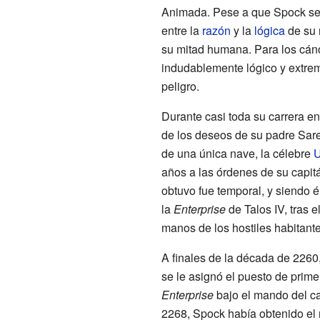
Animada
. Pese a que Spock se 
entre la
razón
y la
lógica
de su 
su mitad humana. Para los cá
indudablemente lógico y extr
peligro.
Durante casi toda su carrera en
de los deseos de su padre Sare
de una única nave, la célebre
años a las órdenes de su capi
obtuvo fue temporal, y siendo 
la
Enterprise
de
Talos IV
, tras 
manos de los hostiles habitante
A finales de la década de 226
se le asignó el puesto de primer 
Enterprise
bajo el mando del c
2268, Spock había obtenido el