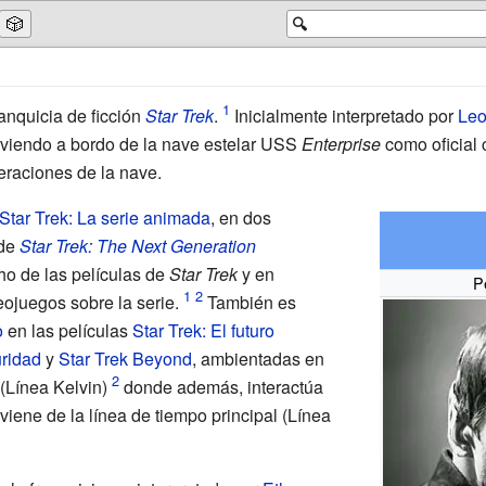
🎲
🔍
anquicia de ficción
Star Trek
.
Inicialmente interpretado por
Leo
irviendo a bordo de la nave estelar USS
Enterprise
como oficial c
eraciones de la nave.
Star Trek: La serie animada
, en dos
 de
Star Trek: The Next Generation
ho de las películas de
Star Trek
y en
P
ojuegos sobre la serie.
También es
o
en las películas
Star Trek: El futuro
uridad
y
Star Trek Beyond
, ambientadas en
 (Línea Kelvin)
donde además, interactúa
iene de la línea de tiempo principal (Línea