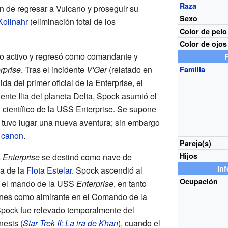
Raza
n de regresar a Vulcano y proseguir su
Sexo
Kolinahr
(eliminación total de los
Color de pelo
Color de ojos
cio activo y regresó como comandante y
rprise
. Tras el incidente
V'Ger
(relatado en
Familia
dida del primer oficial de la Enterprise, el
iente Ilia del planeta Delta, Spock asumió el
al científico de la USS Enterprise. Se supone
 tuvo lugar una nueva aventura; sin embargo
l
canon
.
Pareja(s)
Hijos
a
Enterprise
se destinó como nave de
In
a de la
Flota Estelar
. Spock ascendió al
Ocupación
ó el mando de la USS
Enterprise
, en tanto
ones como almirante en el Comando de la
 Spock fue relevado temporalmente del
nesis (
Star Trek II: La ira de Khan
), cuando el