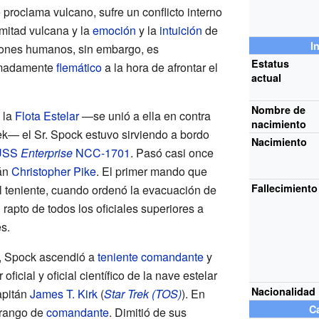
proclama vulcano, sufre un conflicto interno
mitad vulcana y la
emoción
y la
intuición
de
I
nones humanos, sin embargo, es
Estatus
emadamente
flemático
a la hora de afrontar el
actual
Nombre de
 la
Flota Estelar
—se unió a ella en contra
nacimiento
k— el Sr. Spock estuvo sirviendo a bordo
Nacimiento
USS
Enterprise
NCC-1701
. Pasó casi once
tán
Christopher Pike
. El primer mando que
Fallecimiento
él teniente, cuando ordenó la evacuación de
el rapto de todos los oficiales superiores a
s.
0, Spock ascendió a
teniente comandante
y
oficial y oficial científico de la nave estelar
Nacionalidad
apitán
James T. Kirk
(
Star Trek (TOS)
). En
Ca
 rango de
comandante
. Dimitió de sus