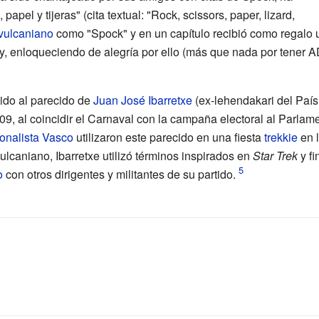
papel y tijeras" (cita textual: "Rock, scissors, paper, lizard,
vulcaniano
como "Spock" y en un capítulo recibió como regalo u
y, enloqueciendo de alegría por ello (más que nada por tener
ido al parecido de
Juan José Ibarretxe
(ex-lehendakari del País
09, al coincidir el Carnaval con la campaña electoral al Parlam
onalista Vasco
utilizaron este parecido en una fiesta
trekkie
en 
vulcaniano, Ibarretxe utilizó términos inspirados en
Star Trek
y fi
o
con otros dirigentes y militantes de su partido.