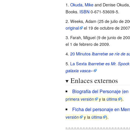
Okuda, Mike
and Denise Okuda, 
Books.
ISBN
0-671-53609-5
.
Weeks, Adam (25 de julio de 20
original
el 19 de octubre de 2007
Farah, Miguel (9 de junio de 20
el 1 de febrero de 2009
.
20 Minutos
Ibarretxe se ríe de 
La Sexta
Ibarretxe es Mr. Spock
galaxia vasca»
Enlaces externos
Biografía del Personaje (en i
primera versión
y la
última
).
Ficha del personaje en Mem
versión
y la
última
).