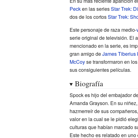
En su más reciente aparición en
Peck
en las series
Star Trek: D
dos de los cortos
Star Trek: Sho
Este personaje de raza medio-
serie original de televisión. E
mencionado en la serie, es imp
gran amigo de
James Tiberius 
McCoy
se transformaron en los 
sus consiguientes películas.
Biografía
Spock es hijo del embajador d
Amanda Grayson. En su niñez, 
hazmerreír de sus compañeros, 
valor en la cual se le pidió ele
culturas que habían marcado s
Este hecho es relatado en uno 