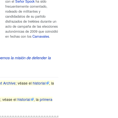
con el
Señor Spock
ha sido
frecuentemente comentado,
rodeado de militantes y
candidadatos de su partido
disfrazados de trekkies durante un
acto de campaña de las elecciones
autonómicas de 2009 que coincidió
en fechas con los
Carnavales
.
enemos la misión de defender la
et Archive
; véase el
historial
, la
e
; véase el
historial
, la
primera