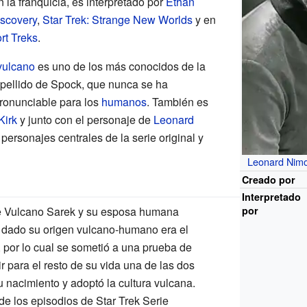
 la franquicia, es interpretado por
Ethan
iscovery
,
Star Trek: Strange New Worlds
y en
rt Treks
.
vulcano
es uno de los más conocidos de la
l apellido de Spock, que nunca se ha
ronunciable para los
humanos
. También es
Kirk
y junto con el personaje de
Leonard
personajes centrales de la serie original y
Leonard Nim
Creado por
Interpretado
e Vulcano Sarek y su esposa humana
por
dado su origen vulcano-humano era el
por lo cual se sometió a una prueba de
gir para el resto de su vida una de las dos
u nacimiento y adoptó la
cultura vulcana
.
de los episodios de
Star Trek Serie