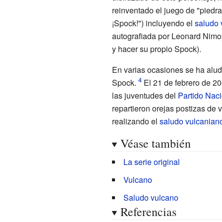
reinventado el juego de "piedra, 
¡Spock!") incluyendo el
saludo 
autografiada por Leonard Nimo
y hacer su propio Spock).
En varias ocasiones se ha alud
Spock.
El 21 de febrero de 20
las juventudes del
Partido Naci
repartieron orejas postizas de 
realizando el
saludo vulcanian
Véase también
La serie original
Vulcano
Saludo vulcano
Referencias