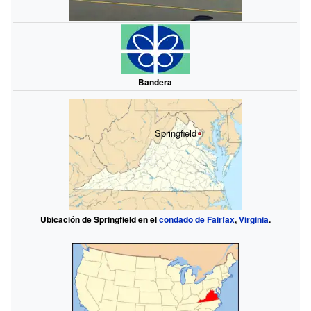
Bandera
Springfield
Ubicación de Springfield en el
condado de Fairfax
,
Virginia
.