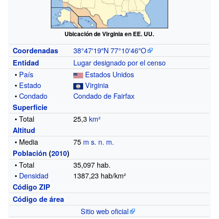
Ubicación de Virginia en EE. UU.
38°47′19″N
77°10′46″O
Coordenadas
Lugar designado por el censo
Entidad
•
País
Estados Unidos
•
Estado
Virginia
•
Condado
Condado de Fairfax
Superficie
• Total
25,3
km²
Altitud
• Media
75
m s. n. m.
Población
(
2010
)
• Total
35,097
hab.
•
Densidad
1387,23 hab/km²
Código ZIP
Código de área
Sitio web oficial