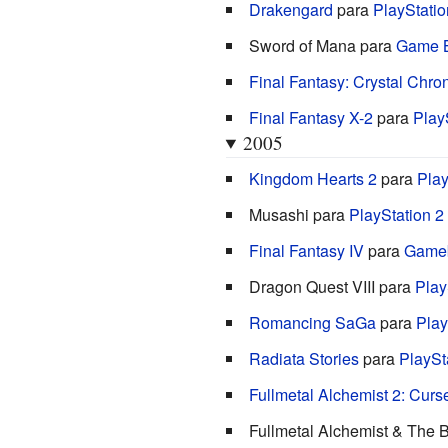
Drakengard
para
PlayStatio
Sword of Mana para
Game 
Final Fantasy: Crystal Chron
Final Fantasy X-2
para
Play
2005
Kingdom Hearts 2
para
Play
Musashi para
PlayStation 2
Final Fantasy IV
para
Game
Dragon Quest VIII para
Play
Romancing SaGa
para
Play
Radiata Stories
para
PlaySt
Fullmetal Alchemist 2: Curse
Fullmetal Alchemist & The 