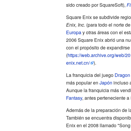
sido creado por SquareSoft),
Fi
Square Enix se subdivide regi
Enix, Inc.
(para todo el norte d
Europa
y otras áreas con el es
2006 Square Enix abrió una nu
con el propósito de expandirse
(
https://web.archive.org/web/
enix.net.cn/
).
La franquicia del juego
Dragon
más popular en
Japón
incluso a
Aunque la franquicia más vend
Fantasy
, antes perteneciente a
Además de la preparación de la
También se encuentra disponib
Enix en el 2008 llamado "Son