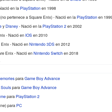
Nació en la
PlayStation
en 1998
(no pertenece a Square Enix) - Nació en la
PlayStation
en 199
e
y
Disney
- Nació en la
PlayStation 2
en 2002
nix - Nació en
IOS
en 2010
 Enix - Nació en
Nintendo 3DS
en 2012
re Enix - Nació en
Nintendo Switch
en 2018
s
Memories
para
Game Boy Advance
f Souls
para
Game Boy Advance
Time
para
PlayStation 2
ine) para
PC