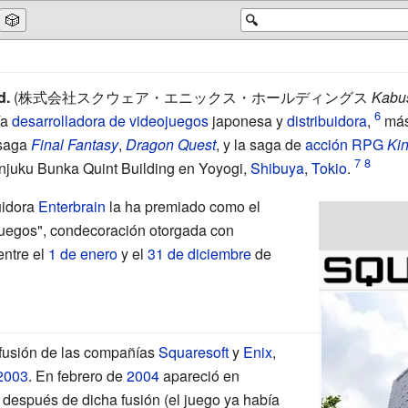
🎲
🔍
d.
(
株式会社スクウェア・エニックス・ホールディングス
Kabus
ía
desarrolladora de videojuegos
japonesa y
distribuidora
,
más 
saga
Final Fantasy
,
Dragon Quest
, y la saga de
acción RPG
Ki
injuku Bunka Quint Building en Yoyogi,
Shibuya
,
Tokio
.
uidora
Enterbrain
la ha premiado como el
juegos", condecoración otorgada con
entre el
1 de enero
y el
31 de diciembre
de
a fusión de las compañías
Squaresoft
y
Enix
,
2003
. En febrero de
2004
apareció en
después de dicha fusión (el juego ya había