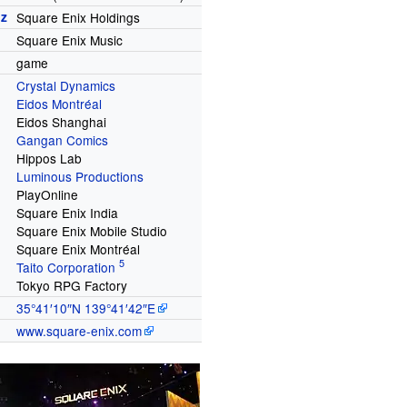
iz
Square Enix Holdings
Square Enix Music
game
Crystal Dynamics
Eidos Montréal
Eidos Shanghai
Gangan Comics
Hippos Lab
Luminous Productions
PlayOnline
Square Enix India
Square Enix Mobile Studio
Square Enix Montréal
Taito Corporation
Tokyo RPG Factory
35°41′10″N
139°41′42″E
www.square-enix.com