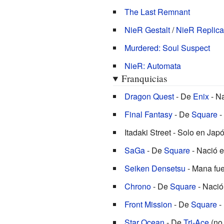
The Last Remnant
NieR Gestalt
/
NieR Replica
Murdered: Soul Suspect
NieR: Automata
Franquicias
Dragon Quest
- De
Enix
- Na
Final Fantasy
- De
Square
-
Itadaki Street - Solo en Jap
SaGa
- De
Square
- Nació e
Seiken Densetsu
- Mana fu
Chrono
- De
Square
- Nació
Front Mission
- De
Square
-
Star Ocean
- De
Tri-Ace
(no 