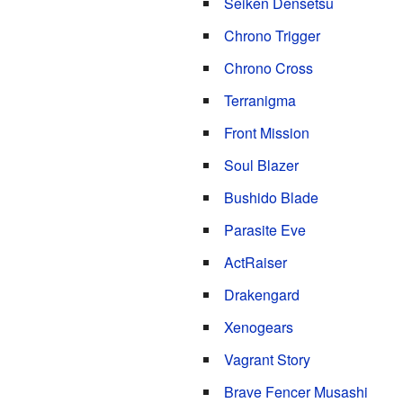
Seiken Densetsu
Chrono Trigger
Chrono Cross
Terranigma
Front Mission
Soul Blazer
Bushido Blade
Parasite Eve
ActRaiser
Drakengard
Xenogears
Vagrant Story
Brave Fencer Musashi