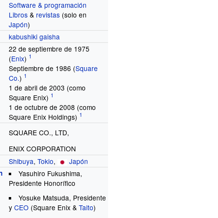
Software & programación
Libros
&
revistas
(solo en
Japón
)
kabushiki gaisha
22 de septiembre de 1975
(
Enix
)
Septiembre de 1986 (
Square
Co.
)
1 de abril de 2003 (como
Square Enix)
1 de octubre de 2008 (como
Square Enix Holdings)
SQUARE CO., LTD,
ENIX CORPORATION
Shibuya
,
Tokio
,
Japón
n
Yasuhiro Fukushima
,
Presidente Honorífico
Yosuke Matsuda
, Presidente
y
CEO
(Square Enix &
Taito
)