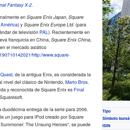
nal Fantasy X-2
.
onalmente en
Square Enix Japan
,
Square
e
América
) y
Square Enix Europe Ltd.
(para
tándar de televisión
PAL
). Recientemente en
eva franquicia en China,
Square Enix China
,
 en el mercado asiático
20190710142021/http://www.square-
 Quest
, de la antigua Enix, es considerada la
l nivel del clásico de Nintendo,
Mario Bros
.
ida y reconocida de Square Enix es
Final
 Squaresoft.
 duodécima entrega de la serie para 2006.
Tipo
le un juego para iPod creado por Square
Símbolo
bursát
g Summoner: The Unsung Heroes", se puede
ISIN