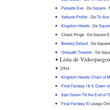
Parasite Eve
- De
Square
- 
Valkyrie Profile
- De
Tri-Ace
Kingdom Hearts
- De
Squar
Chaos Rings - De Square E
Bravely Default
- De Square
Octopath Traveler
- De Squa
Lista de Videojuego
2004
Kingdom Hearts: Chain of 
Final Fantasy I & II: Dawn o
Star Ocean Till the End of 
Final Fantasy XI
(Juego Onl