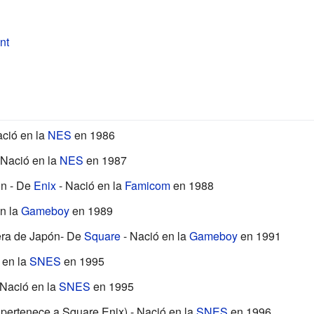
nt
ció en la
NES
en 1986
 Nació en la
NES
en 1987
ón - De
Enix
- Nació en la
Famicom
en 1988
n la
Gameboy
en 1989
era de Japón- De
Square
- Nació en la
Gameboy
en 1991
 en la
SNES
en 1995
 Nació en la
SNES
en 1995
pertenece a Square Enix) - Nació en la
SNES
en 1996