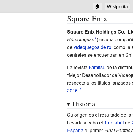
🏠
Wikipedia
Square Enix
Square Enix Holdings Co., Lt
Hōrudingusu
)
es una compañ
?
de
videojuegos de rol
como la 
centrales se encuentran en Sh
La revista
Famitsū
de la distrib
"Mejor Desarrollador de Video
respecto a los títulos lanzados 
2015
.
Historia
Su origen es el resultado de l
llevada a cabo el
1 de abril
de
España
el primer
Final Fantasy