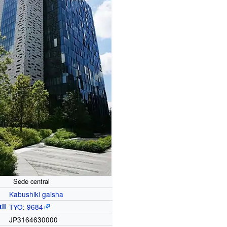
Sede central
Kabushiki gaisha
il
TYO
:
9684
JP3164630000