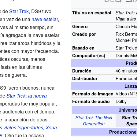
s de
Star Trek
, DS9 tuvo
Títulos en español
Star Trek:
en vez de una
nave estelar
,
Viaje a la
Ciencia Fi
Género
aves al mismo tiempo, sin
Rick Berm
Creado por
ía agregada la nave estelar
Michael Pil
realizar arcos históricos y la
Star Trek
Basado en
entes con mayor frecuencia.
Dennis Mc
Compositor(es)
ticas oscuras, menos
Prod
fasis en las últimas
46 minutos
Duración
s de guerra.
Paramount 
Distribuidor
Lanza
DS9 fueron buenos, nunca
Video (NT
Formato de imagen
 de
Star Trek: la nueva
Dolby
Formato de audio
emporadas fue muy popular,
Universo
 audiencia con el tiempo.
Star Trek The Next
Star T
e la aparición de otras
Generation
Spac
s viajes legendarios
,
Xena:
Produccione
5
. Otro fue la escasa