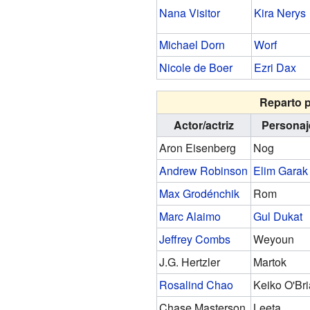
Nana Visitor
Kira Nerys
Michael Dorn
Worf
Nicole de Boer
Ezri Dax
Reparto p
Actor/actriz
Personaj
Aron Eisenberg
Nog
Andrew Robinson
Elim Garak
Max Grodénchik
Rom
Marc Alaimo
Gul Dukat
Jeffrey Combs
Weyoun
J.G. Hertzler
Martok
Rosalind Chao
Keiko O'Br
Chase Masterson
Leeta