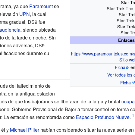
Star T
ograma, ya que
Paramount
se
Star Trek The
elevisión
UPN
, la cual
Star Tr
Star Trek
orma gradual, DS9 fue
Star Tre
audiencia
, siendo ubicada
Star Tr
io de la tarde o noche. Sin
Enlaces
ciones adversas, DS9
lificaciones durante su
https://www.paramountplus.com/
Sitio we
Ficha
e
Ver todos los 
Ficha
és del fallecimiento de
tra en la antigua estación
és de que los bajoranos se liberaran de la larga y brutal
ocupa
por el Gobierno Provisional de Bajor a tomar control en forma co
or. La estación es renombrada como
Espacio Profundo Nueve
.
, él y
Michael Piller
habían considerado situar la nueva serie en 