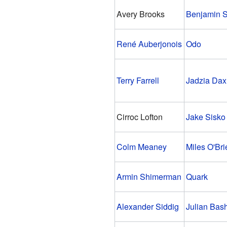
Avery Brooks
Benjamin S
René Auberjonois
Odo
Terry Farrell
Jadzia Dax
Cirroc Lofton
Jake Sisko
Colm Meaney
Miles O'Bri
Armin Shimerman
Quark
Alexander Siddig
Julian Bash