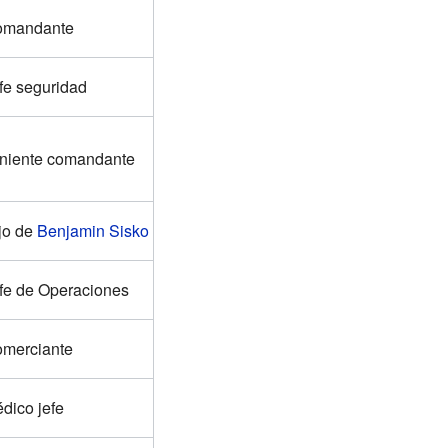
omandante
fe seguridad
niente comandante
jo de
Benjamin Sisko
fe de Operaciones
merciante
dico jefe