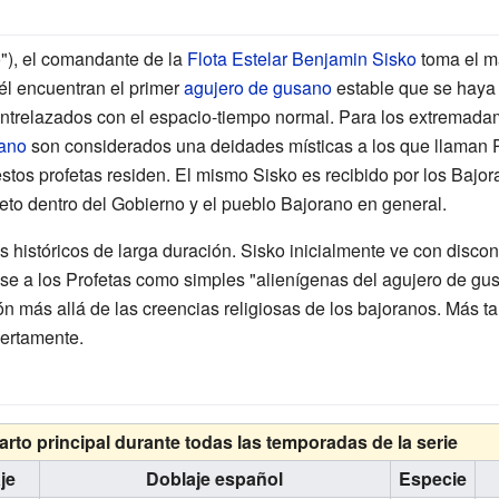
o"), el comandante de la
Flota Estelar
Benjamin Sisko
toma el m
él encuentran el primer
agujero de gusano
estable que se haya 
entrelazados con el espacio-tiempo normal. Para los extremada
sano
son considerados una deidades místicas a los que llaman Pr
stos profetas residen. El mismo Sisko es recibido por los Bajo
peto dentro del Gobierno y el pueblo Bajorano en general.
s históricos de larga duración. Sisko inicialmente ve con disco
dose a los Profetas como simples "alienígenas del agujero de g
n más allá de las creencias religiosas de los bajoranos. Más tard
iertamente.
rto principal durante todas las temporadas de la serie
je
Doblaje español
Especie