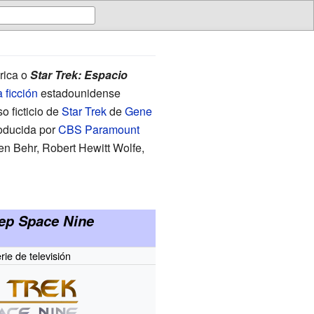
rica o
Star Trek: Espacio
 ficción
estadounidense
o ficticio de
Star Trek
de
Gene
roducida por
CBS Paramount
ven Behr
,
Robert Hewitt Wolfe
,
eep Space Nine
ie de televisión