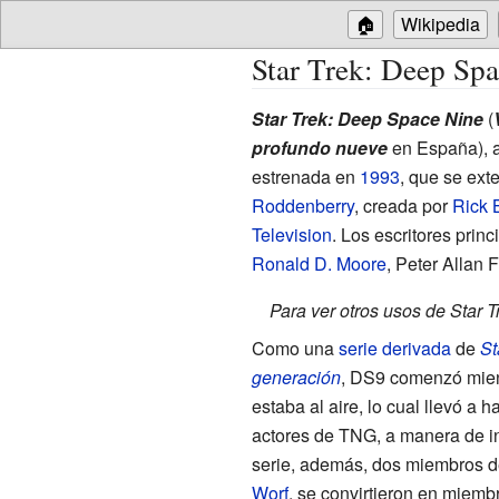
🏠
Wikipedia
Star Trek: Deep Sp
Star Trek: Deep Space Nine
(
profundo nueve
en España), a
estrenada en
1993
, que se ext
Roddenberry
, creada por
Rick 
Television
. Los escritores prin
Ronald D. Moore
,
Peter Allan F
Para ver otros usos de Star T
Como una
serie derivada
de
St
generación
, DS9 comenzó mien
estaba al aire, lo cual llevó a 
actores de TNG, a manera de i
serie, además, dos miembros 
Worf
, se convirtieron en miemb