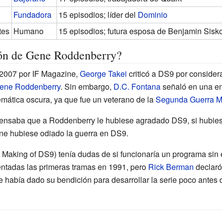
Fundadora
15 episodios; líder del
Dominio
tes
Humano
15 episodios; futura esposa de Benjamin Sisk
sión de Gene Roddenberry?
 2007 por IF Magazine,
George Takei
criticó a DS9 por considera
ene Roddenberry
. Sin embargo,
D.C. Fontana
señaló en una en
emática oscura, ya que fue un veterano de la
Segunda Guerra M
ensaba que a Roddenberry le hubiese agradado DS9, si hubiese
ne hubiese odiado la guerra en DS9.
Making of DS9) tenía dudas de si funcionaría un programa sin 
entadas las primeras tramas en 1991, pero
Rick Berman
declaró
abía dado su bendición para desarrollar la serie poco antes 