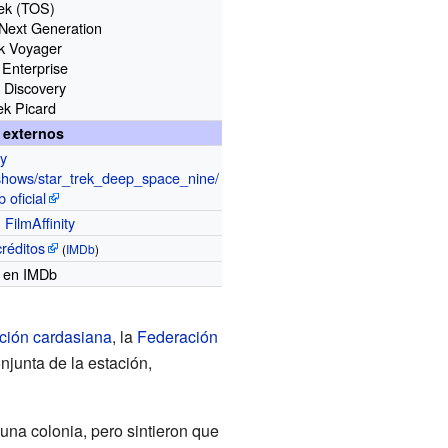
rek (TOS)
 Next Generation
ek Voyager
 Enterprise
k Discovery
ek Picard
 externos
y
shows/star_trek_deep_space_nine/
b oficial
n
FilmAffinity
créditos
(
IMDb
)
en IMDb
ción cardasiana
, la
Federación
njunta de la estación,
una colonia, pero sintieron que