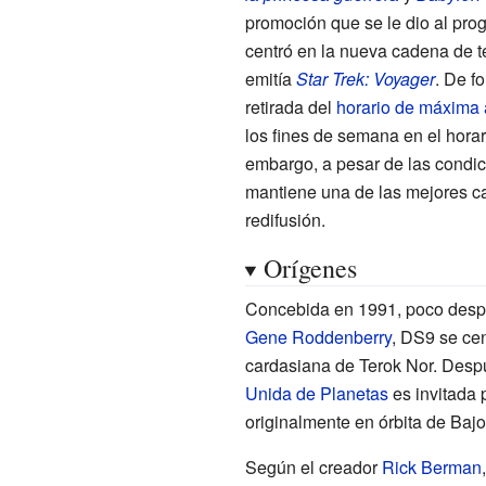
promoción que se le dio al pr
centró en la nueva cadena de t
emitía
Star Trek: Voyager
. De f
retirada del
horario de máxima 
los fines de semana en el horar
embargo, a pesar de las condi
mantiene una de las mejores ca
redifusión.
Orígenes
Concebida en 1991, poco despu
Gene Roddenberry
, DS9 se cen
cardasiana de Terok Nor. Despu
Unida de Planetas
es invitada 
originalmente en órbita de Baj
Según el creador
Rick Berman