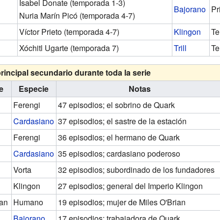
Isabel Donate (temporada 1-3)
Bajorano
Pr
Nuria Marín Picó (temporada 4-7)
Víctor Prieto (temporada 4-7)
Klingon
Te
Xóchitl Ugarte (temporada 7)
Trill
Te
rincipal secundario durante toda la serie
e
Especie
Notas
Ferengi
47 episodios; el sobrino de Quark
Cardasiano
37 episodios; el sastre de la estación
Ferengi
36 episodios; el hermano de Quark
Cardasiano
35 episodios; cardasiano poderoso
Vorta
32 episodios; subordinado de los fundadores
Klingon
27 episodios; general del Imperio Klingon
ian
Humano
19 episodios; mujer de Miles O'Brian
Bajorano
17 episodios; trabajadora de Quark