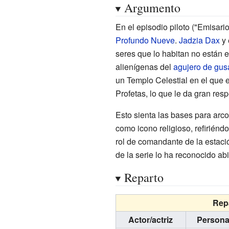
Argumento
En el episodio piloto ("Emisari
Profundo Nueve
.
Jadzia Dax
y 
seres que lo habitan no están 
alienígenas del
agujero de gu
un Templo Celestial en el que e
Profetas, lo que le da gran res
Esto sienta las bases para arco
como icono religioso, refirién
rol de comandante de la estació
de la serie lo ha reconocido ab
Reparto
Repa
Actor/actriz
Persona