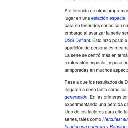
A diferencia de otros programa
lugar en una
estación espacial
para no tener dos series con n
embargo al avanzar la serie ser
USS Defiant
. Esto hizo posible 
aparición de personajes recurr
La serie se centró más en temá
exploración espacial, y puso én
temporadas en muchos aspecto
Pese a que los resultados de 
llegaron a serlo tanto como los
generación
. En las primeras t
experimentando una pérdida de
Uno de los factores para ello fu
series, tales como
Hercules: su
la princesa guerrera
y
Babylon 