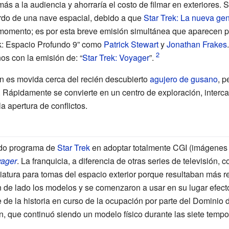
más a la audiencia y ahorraría el costo de filmar en exteriores
rdo de una nave espacial, debido a que
Star Trek: La nueva ge
momento; es por esta breve emisión simultánea que aparecen p
ek: Espacio Profundo 9” como
Patrick Stewart
y
Jonathan Frakes
os con la emisión de: “
Star Trek: Voyager
”.
ión es movida cerca del recién descubierto
agujero de gusano
, p
. Rápidamente se convierte en un centro de exploración, inter
a apertura de conflictos.
ndo programa de
Star Trek
en adoptar totalmente CGI (imágenes
yager
. La franquicia, a diferencia de otras series de televisión, 
atura para tomas del espacio exterior porque resultaban más rea
 de lado los modelos y se comenzaron a usar en su lugar efect
e la historia en curso de la ocupación por parte del Dominio d
n, que continuó siendo un modelo físico durante las siete temp