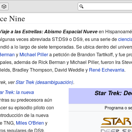
🎲
🔍
ace Nine
Viaje a las Estrellas: Abismo Espacial Nueve
en Hispanoamé
lgunas veces abreviada ST:DS9 o DS9, es una serie de
ciencia
endió a lo largo de siete temporadas. Se ubica dentro del univers
Berman
y
Michael Piller
a petición de
Brandon Tartikoff
, y fue p
cipales, además de Rick Berman y Michael Piller, fueron
Ira Ste
ields
,
Bradley Thompson
,
David Weddle
y
René Echevarria
.
rek, ver
Star Trek (desambiguación)
.
Star Trek: D
ar Trek: la nueva
tras su predecesora aún
hacer su episodio piloto con
Programa o ser
ntroducción de la nueva
de TNG,
Miles O'Brien
y
ros regulares de DS9.