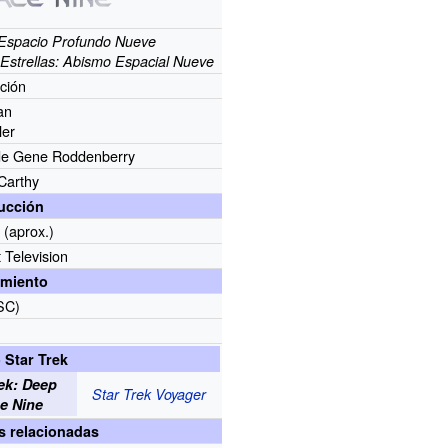
 Espacio Profundo Nueve
s Estrellas: Abismo Espacial Nueve
cción
an
ler
 de Gene Roddenberry
Carthy
ucción
 (aprox.)
Television
miento
SC)
 Star Trek
rek: Deep
Star Trek Voyager
e Nine
s relacionadas