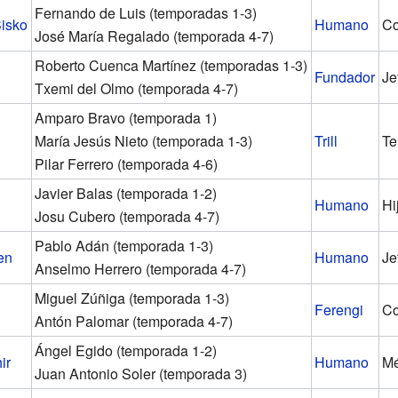
Fernando de Luis (temporadas 1-3)
isko
Humano
C
José María Regalado (temporada 4-7)
Roberto Cuenca Martínez (temporadas 1-3)
Fundador
Je
Txemi del Olmo (temporada 4-7)
Amparo Bravo (temporada 1)
María Jesús Nieto (temporada 1-3)
Trill
Te
Pilar Ferrero (temporada 4-6)
Javier Balas (temporada 1-2)
Humano
Hi
Josu Cubero (temporada 4-7)
Pablo Adán (temporada 1-3)
en
Humano
Je
Anselmo Herrero (temporada 4-7)
Miguel Zúñiga (temporada 1-3)
Ferengi
Co
Antón Palomar (temporada 4-7)
Ángel Egido (temporada 1-2)
ir
Humano
Mé
Juan Antonio Soler (temporada 3)