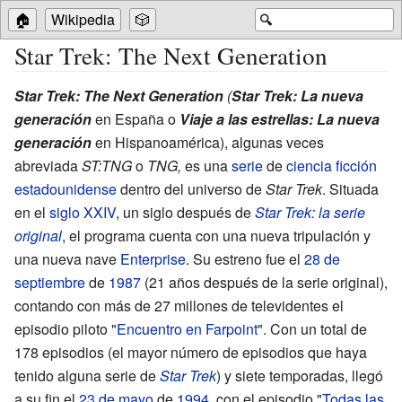
🏠
Wikipedia
🎲
🔍
Star Trek: The Next Generation
Star Trek: The Next Generation
(
Star Trek: La nueva
generación
en España o
Viaje a las estrellas: La nueva
generación
en Hispanoamérica), algunas veces
abreviada
ST:TNG
o
TNG,
es una
serie
de
ciencia ficción
estadounidense
dentro del universo de
Star Trek
. Situada
en el
siglo XXIV
, un siglo después de
Star Trek: la serie
original
, el programa cuenta con una nueva tripulación y
una nueva nave
Enterprise
. Su estreno fue el
28 de
septiembre
de
1987
(21 años después de la serie original),
contando con más de 27 millones de televidentes el
episodio piloto "
Encuentro en Farpoint
". Con un total de
178 episodios (el mayor número de episodios que haya
tenido alguna serie de
Star Trek
) y siete temporadas, llegó
a su fin el
23 de mayo
de
1994
, con el episodio "
Todas las