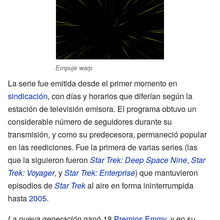
Empuje warp
La serie fue emitida desde el primer momento en
sindicación
, con días y horarios que diferían según la
estación de televisión emisora. El programa obtuvo un
considerable número de seguidores durante su
transmisión, y como su predecesora, permaneció popular
en las reediciones. Fue la primera de varias series (las
que la siguieron fueron
Star Trek: Deep Space Nine
,
Star
Trek: Voyager
, y
Star Trek: Enterprise
) que mantuvieron
episodios de
Star Trek
al aire en forma ininterrumpida
hasta
2005
.
La nueva generación
ganó 18
Premios Emmy
, y en su