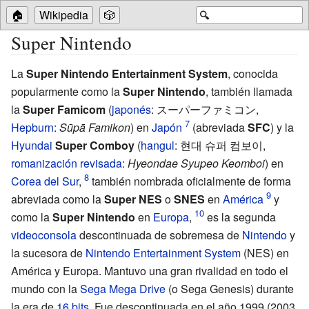
🏠
Wikipedia
🎲
🔍
Super Nintendo
La
Super Nintendo Entertainment System
, conocida
popularmente como la
Super Nintendo
, también llamada
la
Super Famicom
(
japonés
: スーパーファミコン,
Hepburn
:
Sūpā Famikon
) en
Japón
(abreviada
SFC
) y la
Hyundai
Super Comboy
(
hangul
: 현대 슈퍼 컴보이,
romanización revisada
:
Hyeondae Syupeo Keomboi
) en
Corea del Sur
,
también nombrada oficialmente de forma
abreviada como la
Super NES
o
SNES
en
América
y
como la
Super Nintendo
en
Europa
,
es la segunda
videoconsola
descontinuada de sobremesa de
Nintendo
y
la sucesora de
Nintendo Entertainment System
(NES) en
América y Europa. Mantuvo una gran rivalidad en todo el
mundo con la
Sega Mega Drive
(o Sega Genesis) durante
la era de
16 bits
. Fue descontinuada en el año 1999 (2003