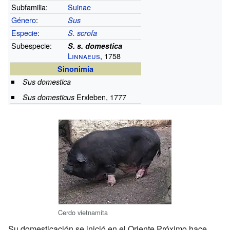
Subfamilia:
Suinae
Género
:
Sus
Especie
:
S. scrofa
Subespecie:
S. s. domestica
Linnaeus
, 1758
Sinonimia
Sus domestica
Erxleben, 1777
Sus domesticus
Cerdo vietnamita
Su domesticación se inició en el Oriente Próximo hace