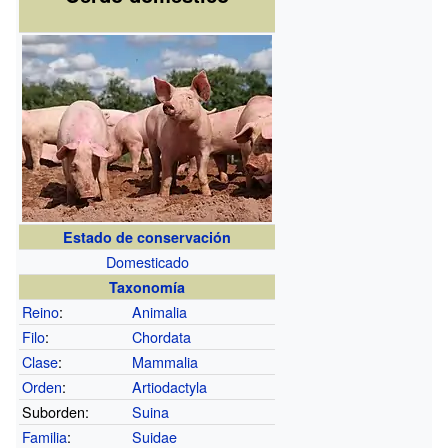
Estado de conservación
Domesticado
Taxonomía
Reino
:
Animalia
Filo
:
Chordata
Clase
:
Mammalia
Orden
:
Artiodactyla
Suborden:
Suina
Familia
:
Suidae