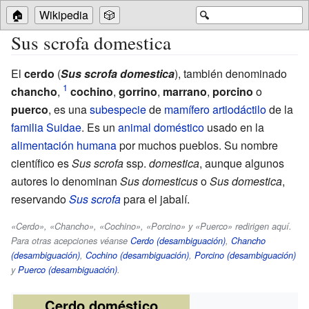
🏠
Wikipedia
🎲
🔍
Sus scrofa domestica
El
cerdo
(
Sus scrofa domestica
), también denominado
chancho
,
cochino
,
gorrino
,
marrano
,
porcino
o
puerco
, es una
subespecie
de
mamífero
artiodáctilo
de la
familia
Suidae
. Es un
animal doméstico
usado en la
alimentación humana
por muchos pueblos. Su nombre
científico es
Sus scrofa
ssp.
domestica
, aunque algunos
autores lo denominan
Sus domesticus
o
Sus domestica
,
reservando
Sus scrofa
para el jabalí.
«Cerdo», «Chancho», «Cochino», «Porcino» y «Puerco» redirigen aquí.
Para otras acepciones véanse
Cerdo (desambiguación)
,
Chancho
(desambiguación)
,
Cochino (desambiguación)
,
Porcino (desambiguación)
y
Puerco (desambiguación)
.
Cerdo doméstico